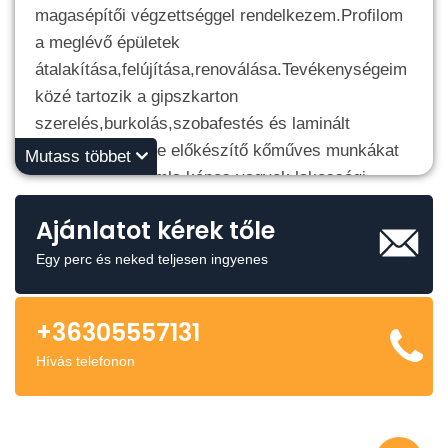
magasépítői végzettséggel rendelkezem.Profilom
a meglévő épületek
átalakítása,felújítása,renoválása.Tevékenységeim
közé tartozik a gipszkarton
szerelés,burkolás,szobafestés és laminált
parketta rakás de előkészítő kőműves munkákat
Mutass többet
is elvégzek.Számla képes vagyok lakossági
illetve céges megrendelés esetén is.
Ajánlatot kérek tőle
Üdvözlettel: Holoda Ferenc
Egy perc és neked teljesen ingyenes
+36305557131
Hívás telefonon