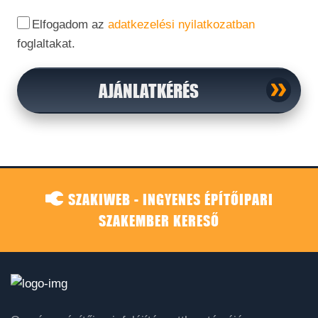
Elfogadom az
adatkezelési nyilatkozatban
foglaltakat.
AJÁNLATKÉRÉS
SZAKIWEB - INGYENES ÉPÍTŐIPARI
SZAKEMBER KERESŐ