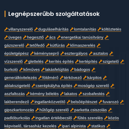
Legnépszerűbb szolgáltatások
villanyszerelő
duguláselhárítás
lomtalanítás
költöztetés
üveges
hegesztő
ács
energetikai tanúsítvány
gázszerelő
tetőfedő
kútfúrás
klímaszerelés
épületgépész
kéményseprő
esztergályos
asztalos
vízszerelő
glettelés
kerítés építés
kertépítés
szigetelő
burkoló
kőműves
lakásfelújítás
bádogos
generálkivitelezés
földmérő
térkövező
kárpitos
ablakszigetelő
cserépkályha építés
mosógép szerelő
aszfaltozás
kémény bélelés
lakatos
szobafestés
lakberendező
ingatlanközvetítő
belsőépítészet
fuvarozó
gipszkartonozás
hűtőgép szerelő
parketta csiszolás
padlóburkolás
ingatlan értékbecslő
fűtés szerelés
közös
képviselő, társasház kezelés
ipari alpinista
statikus