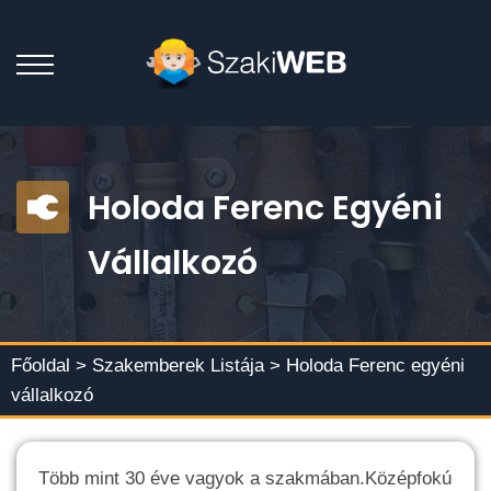
Holoda Ferenc Egyéni
Vállalkozó
Főoldal >
Szakemberek Listája
> Holoda Ferenc egyéni
vállalkozó
Több mint 30 éve vagyok a szakmában.Középfokú