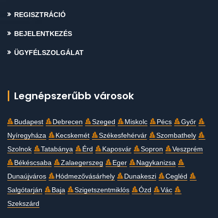
REGISZTRÁCIÓ
BEJELENTKEZÉS
ÜGYFÉLSZOLGÁLAT
Legnépszerűbb városok
Budapest
Debrecen
Szeged
Miskolc
Pécs
Győr
Nyíregyháza
Kecskemét
Székesfehérvár
Szombathely
Szolnok
Tatabánya
Érd
Kaposvár
Sopron
Veszprém
Békéscsaba
Zalaegerszeg
Eger
Nagykanizsa
Dunaújváros
Hódmezővásárhely
Dunakeszi
Cegléd
Salgótarján
Baja
Szigetszentmiklós
Ózd
Vác
Szekszárd