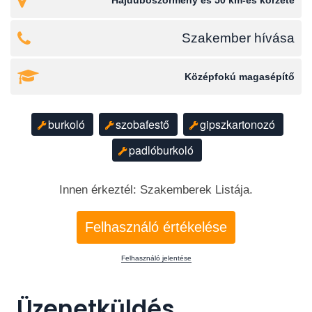
Hajdúböszörmény és 50 km-es körzete
Szakember hívása
Középfokú magasépítő
burkoló
szobafestő
gipszkartonozó
padlóburkoló
Innen érkeztél: Szakemberek Listája.
Felhasználó értékelése
Felhasználó jelentése
Üzenetküldés