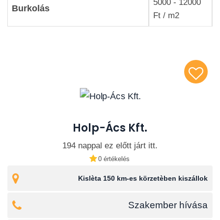
5000 - 12000
Burkolás
Ft / m2
Holp-Ács Kft.
194 nappal ez előtt járt itt.
0 értékelés
Kislèta 150 km-es körzetèben kiszállok
Szakember hívása