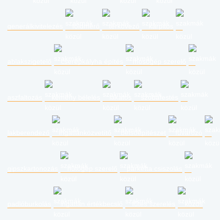
generálkivitelezés
földmérő
térkövező
kárpitos
ablakszigetelő
cserépkályha építés
mosógép szerelő
aszfaltozás
kémény bélelés
lakatos
szobafestés
lakberendező
ingatlanközvetítő
belsőépítészet
fuvarozó
gipszkartonozás
hűtőgép szerelő
parketta csiszolás
padlóburkolás
ingatlan értékbecslő
fűtés szerelés
közös