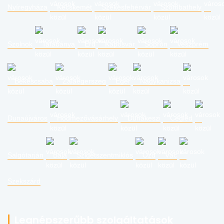
Nyíregyháza
Kecskemét
Székesfehérvár
Szombathely
Szolnok
Tatabánya
Érd
Kaposvár
Sopron
Veszprém
Békéscsaba
Zalaegerszeg
Eger
Nagykanizsa
Dunaújváros
Hódmezővásárhely
Dunakeszi
Cegléd
Salgótarján
Baja
Szigetszentmiklós
Ózd
Vác
Szekszárd
Legnépszerűbb szolgáltatások