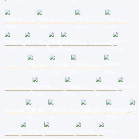
villanyszerelő
duguláselhárítás
lomtalanítás
költöztetés
üveges
hegesztő
ács
energetikai tanúsítvány
gázszerelő
tetőfedő
kútfúrás
klímaszerelés
épületgépész
kéményseprő
esztergályos
asztalos
vízszerelő
glettelés
kerítés építés
kertépítés
szigetelő
burkoló
kőműves
lakásfelújítás
bádogos