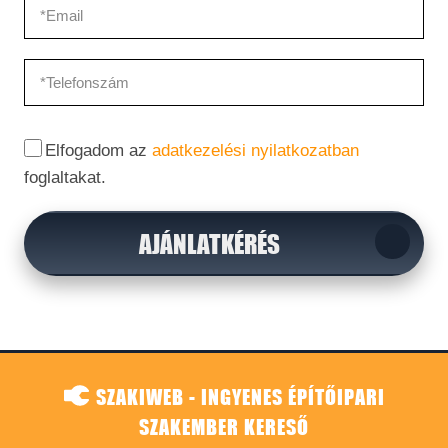
Elfogadom az
adatkezelési nyilatkozatban
foglaltakat.
AJÁNLATKÉRÉS
SZAKIWEB - INGYENES ÉPÍTŐIPARI
SZAKEMBER KERESŐ