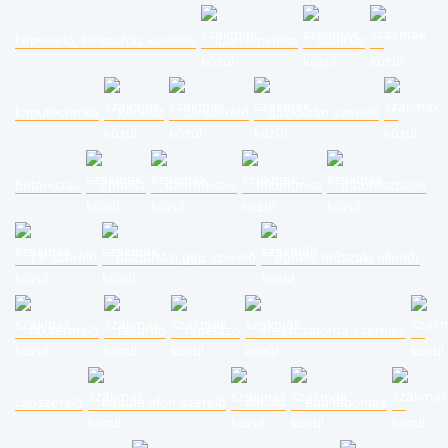
képviselő, társasház kezelés
ipari alpinista
statikus
kaputechnika
kertész
zárszerelő
gázkazán szerelő
betonozás
építész
ezermester
földmunka
bútorasztalos
TV szerelő
háztartási gép szerelő
építési műszaki ellenőr
fakitermelő
takarító
tapétázó
ereszcsatorna szerelés
csőszerelő
kaputelefon szerelő
vakoló
épületbontás