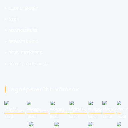
OLDALTÉRKÉP
ÁSZF
ADATKEZELÉS
REGISZTRÁCIÓ
BEJELENTKEZÉS
ÜGYFÉLSZOLGÁLAT
Legnépszerűbb városok
Budapest
Debrecen
Szeged
Miskolc
Pécs
Győr