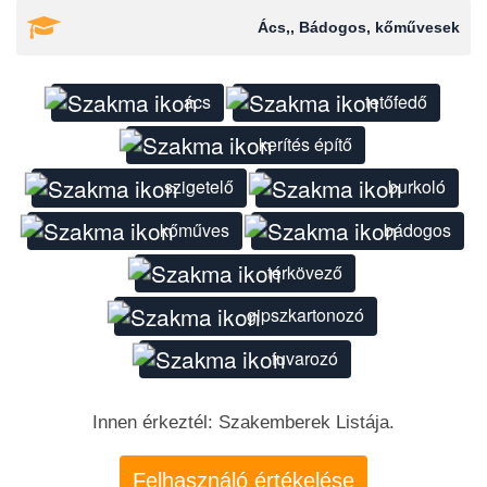
Ács,, Bádogos, kőművesek
ács
tetőfedő
kerítés építő
szigetelő
burkoló
kőműves
bádogos
térkövező
gipszkartonozó
fuvarozó
Innen érkeztél: Szakemberek Listája.
Felhasználó értékelése