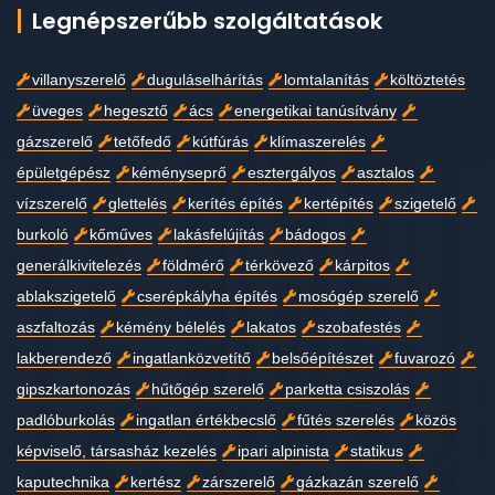
Legnépszerűbb szolgáltatások
villanyszerelő
duguláselhárítás
lomtalanítás
költöztetés
üveges
hegesztő
ács
energetikai tanúsítvány
gázszerelő
tetőfedő
kútfúrás
klímaszerelés
épületgépész
kéményseprő
esztergályos
asztalos
vízszerelő
glettelés
kerítés építés
kertépítés
szigetelő
burkoló
kőműves
lakásfelújítás
bádogos
generálkivitelezés
földmérő
térkövező
kárpitos
ablakszigetelő
cserépkályha építés
mosógép szerelő
aszfaltozás
kémény bélelés
lakatos
szobafestés
lakberendező
ingatlanközvetítő
belsőépítészet
fuvarozó
gipszkartonozás
hűtőgép szerelő
parketta csiszolás
padlóburkolás
ingatlan értékbecslő
fűtés szerelés
közös
képviselő, társasház kezelés
ipari alpinista
statikus
kaputechnika
kertész
zárszerelő
gázkazán szerelő