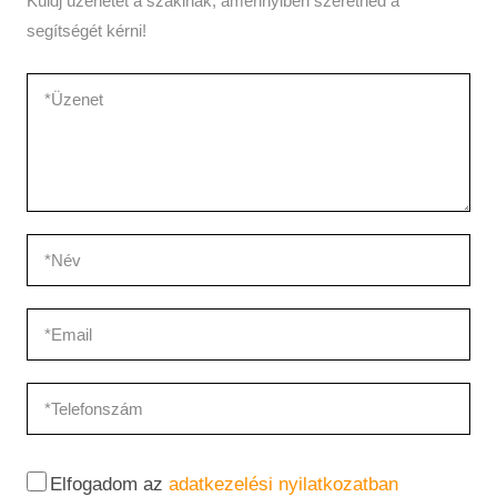
Küldj üzenetet a szakinak, amennyiben szeretnéd a
segítségét kérni!
Elfogadom az
adatkezelési nyilatkozatban