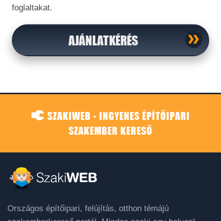
foglaltakat.
AJÁNLATKÉRÉS
SZAKIWEB - INGYENES ÉPÍTŐIPARI
SZAKEMBER KERESŐ
Országos építőipari, felújítás, otthon témájú