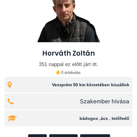
Horváth Zoltán
351 nappal ez előtt járt itt.
0 értékelés
Veszprém 50 km körzetében kiszállok
Szakember hívása
bádogos ,ács , tetőfedő