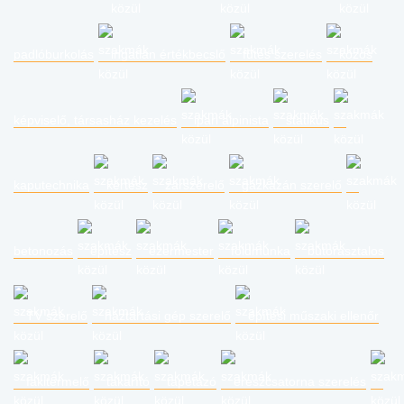
padlóburkolás
ingatlan értékbecslő
fűtés szerelés
közös
képviselő, társasház kezelés
ipari alpinista
statikus
kaputechnika
kertész
zárszerelő
gázkazán szerelő
betonozás
építész
ezermester
földmunka
bútorasztalos
TV szerelő
háztartási gép szerelő
építési műszaki ellenőr
fakitermelő
takarító
tapétázó
ereszcsatorna szerelés