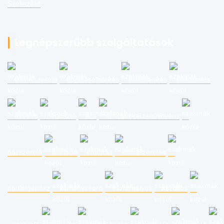
Szekszárd
Legnépszerűbb szolgáltatások
villanyszerelő
duguláselhárítás
lomtalanítás
költöztetés
üveges
hegesztő
ács
energetikai tanúsítvány
gázszerelő
tetőfedő
kútfúrás
klímaszerelés
épületgépész
kéményseprő
esztergályos
asztalos