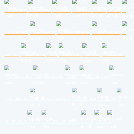
Budapest
Debrecen
Szeged
Miskolc
Pécs
Győr
Nyíregyháza
Kecskemét
Székesfehérvár
Szombathely
Szolnok
Tatabánya
Érd
Kaposvár
Sopron
Veszprém
Békéscsaba
Zalaegerszeg
Eger
Nagykanizsa
Dunaújváros
Hódmezővásárhely
Dunakeszi
Cegléd
Salgótarján
Baja
Szigetszentmiklós
Ózd
Vác