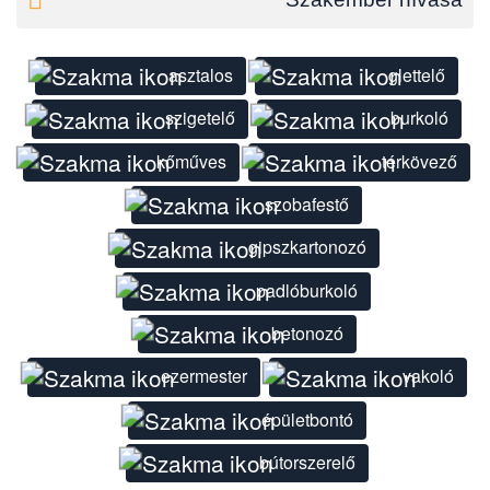
asztalos
glettelő
szigetelő
burkoló
kőműves
térkövező
szobafestő
gipszkartonozó
padlóburkoló
betonozó
ezermester
vakoló
épületbontó
bútorszerelő