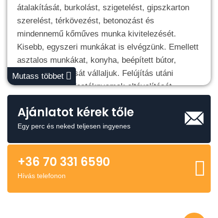
átalakítását, burkolást, szigetelést, gipszkarton
szerelést, térkövezést, betonozást és
mindennemű kőműves munka kivitelezését.
Kisebb, egyszeri munkákat is elvégzünk. Emellett
asztalos munkákat, konyha, beépített bútor,
lépcső kialakítását vállaljuk. Felújítás utáni
Mutass többet
nagytakarítást, festéknyomok eltávolítását,
portalanítást erősen szennyezett helyiségekben
Ajánlatot kérek tőle
is.
Egy perc és neked teljesen ingyenes
+36 70 331 6590
Hívás telefonon