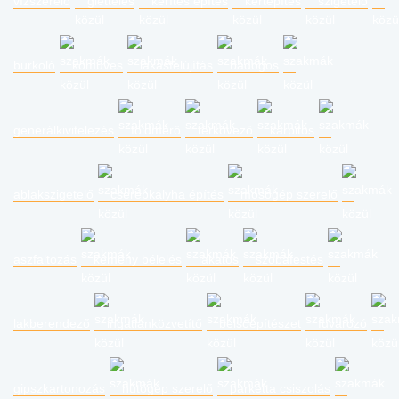
vízszerelő
glettelés
kerítés építés
kertépítés
szigetelő
burkoló
kőműves
lakásfelújítás
bádogos
generálkivitelezés
földmérő
térkövező
kárpitos
ablakszigetelő
cserépkályha építés
mosógép szerelő
aszfaltozás
kémény bélelés
lakatos
szobafestés
lakberendező
ingatlanközvetítő
belsőépítészet
fuvarozó
gipszkartonozás
hűtőgép szerelő
parketta csiszolás