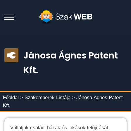
Jánosa Ágnes Patent
Kft.
Főoldal >
Szakemberek Listája
> Jánosa Ágnes Patent
Kft.
Vállaljuk családi házak és lakások felújítását,