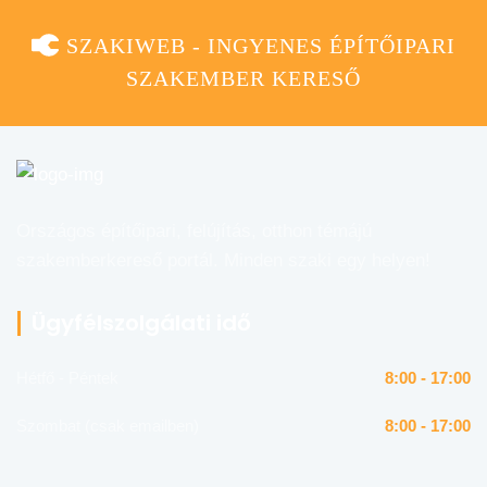
SZAKIWEB - INGYENES ÉPÍTŐIPARI
SZAKEMBER KERESŐ
Országos építőipari, felújítás, otthon témájú
szakemberkereső portál. Minden szaki egy helyen!
Ügyfélszolgálati idő
Hétfő - Péntek
8:00 - 17:00
Szombat (csak emailben)
8:00 - 17:00