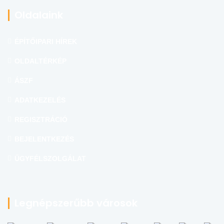
Oldalaink
ÉPÍTŐIPARI HÍREK
OLDALTÉRKÉP
ÁSZF
ADATKEZELÉS
REGISZTRÁCIÓ
BEJELENTKEZÉS
ÜGYFÉLSZOLGÁLAT
Legnépszerűbb városok