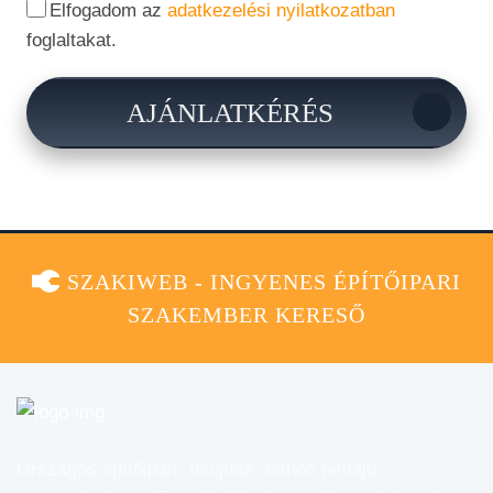
Elfogadom az
adatkezelési nyilatkozatban
foglaltakat.
AJÁNLATKÉRÉS
SZAKIWEB - INGYENES ÉPÍTŐIPARI
SZAKEMBER KERESŐ
Országos építőipari, felújítás, otthon témájú