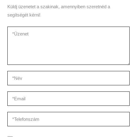
Küldj üzenetet a szakinak, amennyiben szeretnéd a
segítségét kérni!