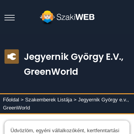
Jegyernik György E.v.,
GreenWorld
Főoldal >
Szakemberek Listája
> Jegyernik György e.v.,
GreenWorld
Üdvözlöm, egyéni vállalkozóként, kertfenntartási