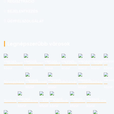
REGISZTRÁCIÓ
BEJELENTKEZÉS
ÜGYFÉLSZOLGÁLAT
Legnépszerűbb városok
Budapest
Debrecen
Szeged
Miskolc
Pécs
Győr
Nyíregyháza
Kecskemét
Székesfehérvár
Szombathely
Szolnok
Tatabánya
Érd
Kaposvár
Sopron
Veszprém