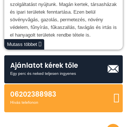
szolgáltatást nyújtunk. Magán kertek, társasházak
és ipari területek fenntartása. Ezen belül
sövényvâgás, gazolás, permetezés, növény
védelem, fűnyírás, fűkaszallás, favágás és irtás is
el hanyagolt területek rendbe tétele is.
Mutass többet
Ajánlatot kérek tőle
Egy perc és neked teljesen ingyenes
06202388983
Hívás telefonon