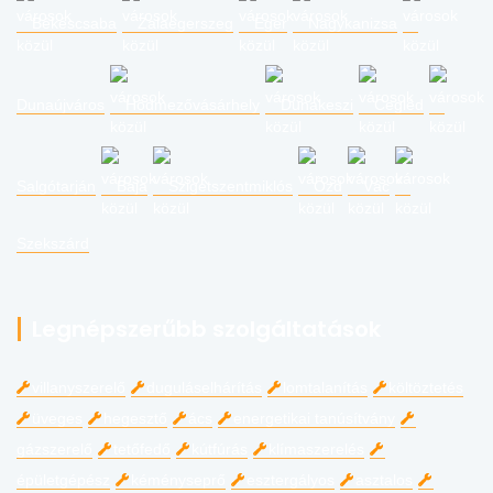
Békéscsaba
Zalaegerszeg
Eger
Nagykanizsa
Dunaújváros
Hódmezővásárhely
Dunakeszi
Cegléd
Salgótarján
Baja
Szigetszentmiklós
Ózd
Vác
Szekszárd
Legnépszerűbb szolgáltatások
villanyszerelő
duguláselhárítás
lomtalanítás
költöztetés
üveges
hegesztő
ács
energetikai tanúsítvány
gázszerelő
tetőfedő
kútfúrás
klímaszerelés
épületgépész
kéményseprő
esztergályos
asztalos