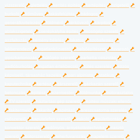
vízszerelő
glettelés
kerítés építés
kertépítés
szigetelő
burkoló
kőműves
lakásfelújítás
bádogos
generálkivitelezés
földmérő
térkövező
kárpitos
ablakszigetelő
cserépkályha építés
mosógép szerelő
aszfaltozás
kémény bélelés
lakatos
szobafestés
lakberendező
ingatlanközvetítő
belsőépítészet
fuvarozó
gipszkartonozás
hűtőgép szerelő
parketta csiszolás
padlóburkolás
ingatlan értékbecslő
fűtés szerelés
közös
képviselő, társasház kezelés
ipari alpinista
statikus
kaputechnika
kertész
zárszerelő
gázkazán szerelő
betonozás
építész
ezermester
földmunka
bútorasztalos
TV szerelő
háztartási gép szerelő
építési műszaki ellenőr
fakitermelő
takarító
tapétázó
ereszcsatorna szerelés
csőszerelő
kaputelefon szerelő
vakoló
épületbontás
konvektor szerelő
redőnyös, árnyékolástechnika
riasztó
szerelő
bútorszerelő
teherfuvarozás
napelem szerelő