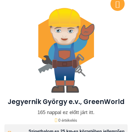
Jegyernik György e.v., GreenWorld
165 nappal ez előtt járt itt.
0 értékelés
Szigethalom es 25 km-es körzetében jellemzően