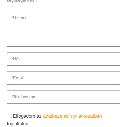
segítségét kérni!
Elfogadom az
adatkezelési nyilatkozatban
foglaltakat.