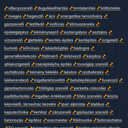
villanyszerelő
duguláselhárítás
lomtalanítás
költöztetés
üveges
hegesztő
ács
energetikai tanúsítvány
gázszerelő
tetőfedő
kútfúrás
klímaszerelés
épületgépész
kéményseprő
esztergályos
asztalos
vízszerelő
glettelés
kerítés építés
kertépítés
szigetelő
burkoló
kőműves
lakásfelújítás
bádogos
generálkivitelezés
földmérő
térkövező
kárpitos
ablakszigetelő
cserépkályha építés
mosógép szerelő
aszfaltozás
kémény bélelés
lakatos
szobafestés
lakberendező
ingatlanközvetítő
belsőépítészet
fuvarozó
gipszkartonozás
hűtőgép szerelő
parketta csiszolás
padlóburkolás
ingatlan értékbecslő
fűtés szerelés
közös
képviselő, társasház kezelés
ipari alpinista
statikus
kaputechnika
kertész
zárszerelő
gázkazán szerelő
betonozás
építész
ezermester
földmunka
bútorasztalos