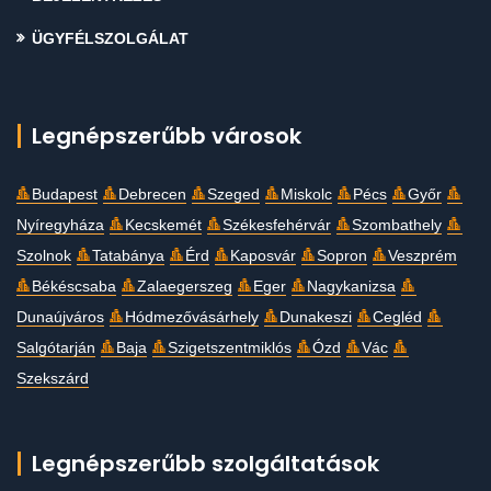
ÜGYFÉLSZOLGÁLAT
Legnépszerűbb városok
Budapest
Debrecen
Szeged
Miskolc
Pécs
Győr
Nyíregyháza
Kecskemét
Székesfehérvár
Szombathely
Szolnok
Tatabánya
Érd
Kaposvár
Sopron
Veszprém
Békéscsaba
Zalaegerszeg
Eger
Nagykanizsa
Dunaújváros
Hódmezővásárhely
Dunakeszi
Cegléd
Salgótarján
Baja
Szigetszentmiklós
Ózd
Vác
Szekszárd
Legnépszerűbb szolgáltatások