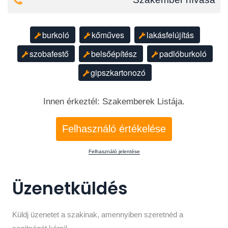
burkoló
kőműves
lakásfelújítás
szobafestő
belsőépítész
padlóburkoló
gipszkartonozó
Innen érkeztél: Szakemberek Listája.
Felhasználó értékelése
Felhasználó jelentése
Üzenetküldés
Küldj üzenetet a szakinak, amennyiben szeretnéd a