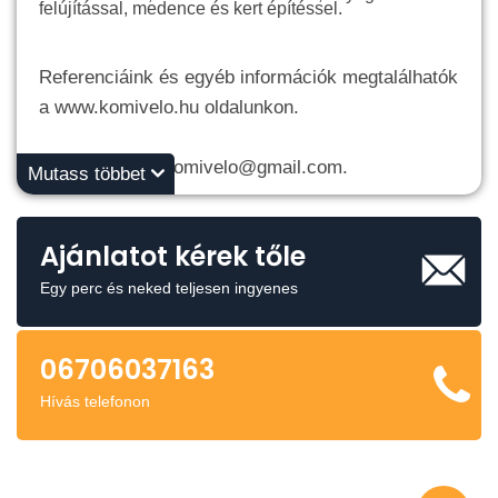
felújítással, medence és kert építéssel.
Referenciáink és egyéb információk megtalálhatók
a www.komivelo.hu oldalunkon.
Email címünk: komivelo@gmail.com.
Mutass többet
Tel.:06706037163
Ajánlatot kérek tőle
Kapcsolattartó: Csikós Tímea, Kőműves
Egy perc és neked teljesen ingyenes
06706037163
Hívás telefonon