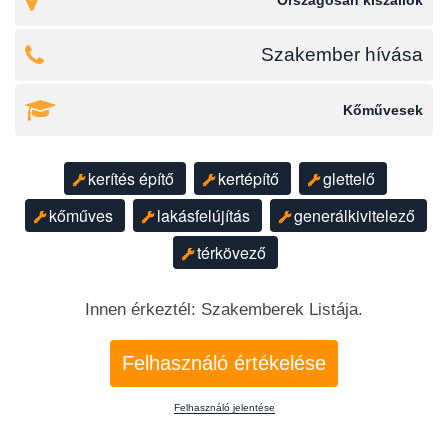
Országosan kiszállok
Szakember hívása
Kőművesek
kerítés építő
kertépítő
glettelő
kőműves
lakásfelújítás
generálkivitelező
térkövező
Innen érkeztél: Szakemberek Listája.
Felhasználó értékelése
Felhasználó jelentése