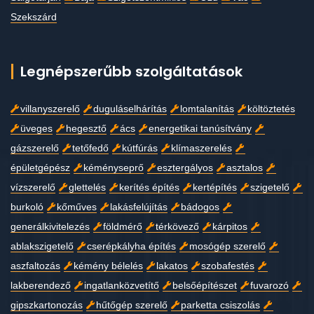
Szekszárd
Legnépszerűbb szolgáltatások
villanyszerelő
duguláselhárítás
lomtalanítás
költöztetés
üveges
hegesztő
ács
energetikai tanúsítvány
gázszerelő
tetőfedő
kútfúrás
klímaszerelés
épületgépész
kéményseprő
esztergályos
asztalos
vízszerelő
glettelés
kerítés építés
kertépítés
szigetelő
burkoló
kőműves
lakásfelújítás
bádogos
generálkivitelezés
földmérő
térkövező
kárpitos
ablakszigetelő
cserépkályha építés
mosógép szerelő
aszfaltozás
kémény bélelés
lakatos
szobafestés
lakberendező
ingatlanközvetítő
belsőépítészet
fuvarozó
gipszkartonozás
hűtőgép szerelő
parketta csiszolás