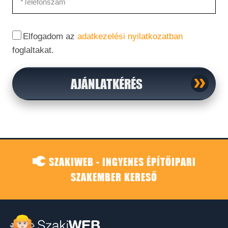
Elfogadom az
adatkezelési nyilatkozatban
foglaltakat.
AJÁNLATKÉRÉS
SZAKIWEB - INGYENES ÉPÍTŐIPARI
SZAKEMBER KERESŐ