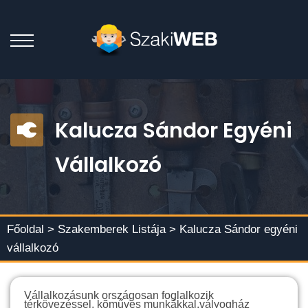
Kalucza Sándor Egyéni
Vállalkozó
Főoldal >
Szakemberek Listája
> Kalucza Sándor egyéni
vállalkozó
Vállalkozásunk országosan foglalkozik
térkövezéssel, kõműves munkákkal,vályogház