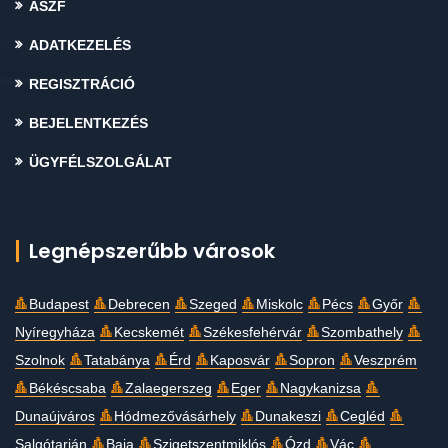
ÁSZF
ADATKEZELÉS
REGISZTRÁCIÓ
BEJELENTKEZÉS
ÜGYFÉLSZOLGÁLAT
Legnépszerűbb városok
Budapest
Debrecen
Szeged
Miskolc
Pécs
Győr
Nyíregyháza
Kecskemét
Székesfehérvár
Szombathely
Szolnok
Tatabánya
Érd
Kaposvár
Sopron
Veszprém
Békéscsaba
Zalaegerszeg
Eger
Nagykanizsa
Dunaújváros
Hódmezővásárhely
Dunakeszi
Cegléd
Salgótarján
Baja
Szigetszentmiklós
Ózd
Vác