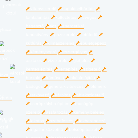
ed
villanyszerelő
duguláselhárítás
lomtalanítás
költöztetés
üveges
hegesztő
ács
energetikai
gyháza
tanúsítvány
gázszerelő
tetőfedő
kútfúrás
klímaszerelés
épületgépész
kéményseprő
esztergályos
asztalos
vízszerelő
glettelés
kerítés építés
kertépítés
szigetelő
ánya
burkoló
kőműves
lakásfelújítás
bádogos
generálkivitelezés
földmérő
térkövező
kárpitos
ablakszigetelő
zprém
cserépkályha építés
mosógép
szerelő
aszfaltozás
kémény bélelés
Eger
lakatos
szobafestés
lakberendező
ingatlanközvetítő
belsőépítészet