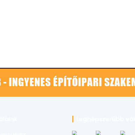
 - INGYENES ÉPÍTŐIPARI SZAK
alaink
Legnépszerűbb vá