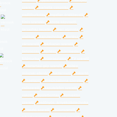
fuvarozó
gipszkartonozás
hűtőgép
szerelő
parketta csiszolás
padlóburkolás
ingatlan értékbecslő
fűtés szerelés
közös képviselő,
társasház kezelés
ipari alpinista
statikus
kaputechnika
kertész
zárszerelő
gázkazán szerelő
betonozás
építész
ezermester
földmunka
bútorasztalos
TV szerelő
háztartási gép szerelő
építési
műszaki ellenőr
fakitermelő
takarító
tapétázó
ereszcsatorna szerelés
csőszerelő
kaputelefon szerelő
vakoló
épületbontás
konvektor
szerelő
redőnyös, árnyékolástechnika
riasztó szerelő
bútorszerelő