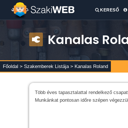
KERESŐ
Kanalas Rol
Főoldal >
Szakemberek Listája
> Kanalas Roland
Több éves tapasztalattal rendelkező csapa
Munkánkat pontosan időre szépen végezzük