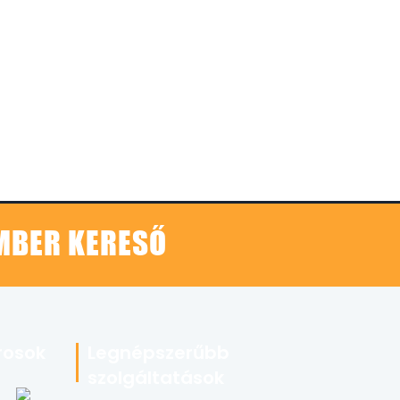
EMBER KERESŐ
rosok
Legnépszerűbb
szolgáltatások