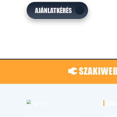
AJÁNLATKÉRÉS
SZAKIWEB
Old
Országos építőipari, felújítás,