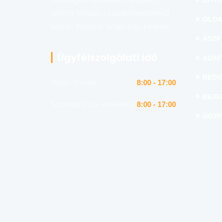
ÉPÍTŐ
otthon témájú szakemberkereső
OLDA
portál. Minden szaki egy helyen!
ÁSZF
Ügyfélszolgálati idő
ADAT
REGI
Hétfő - Péntek
8:00 - 17:00
BEJE
Szombat (csak emailben)
8:00 - 17:00
ÜGYF