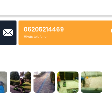
06205214469
Hívás telefonon