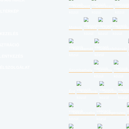
IPARI HÍREK
Budapest
Debrecen
Szeg
LTÉRKÉP
Miskolc
Pécs
Győr
Nyíre
KEZELÉS
SZTRÁCIÓ
Kecskemét
Székesfehérvár
LENTKEZÉS
ÉLSZOLGÁLAT
Szombathely
Szolnok
Tatab
Érd
Kaposvár
Sopron
Ves
Békéscsaba
Zalaegerszeg