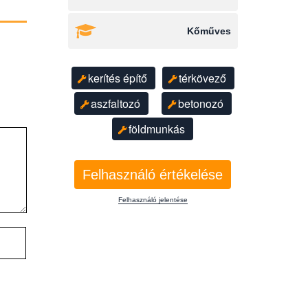
Kőműves
kerítés építő
térkövező
aszfaltozó
betonozó
földmunkás
Felhasználó értékelése
Felhasználó jelentése