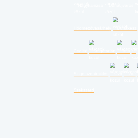
Nagykanizsa
Dunaújváros
Hódmezővásárhely
Dunakeszi
Cegléd
Salgótarján
Baja
Szigetszentmiklós
Ózd
Vác
Szekszárd