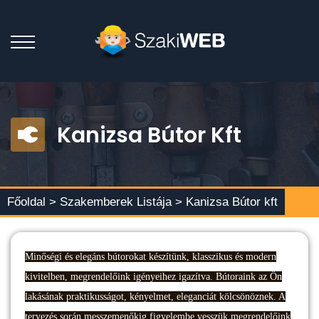
Kanizsa Bútor Kft
Főoldal >
Szakemberek Listája
> Kanizsa Bútor kft
Minőségi és elegáns bútorokat készítünk, klasszikus és modern
kivitelben, megrendelőink igényeihez igazítva. Bútoraink az Ön
lakásának praktikusságot, kényelmet, eleganciát kölcsönöznek. A
tervezés során messzemenőkig figyelembe vesszük megrendelőink