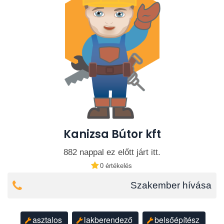
Kanizsa Bútor kft
882 nappal ez előtt járt itt.
0 értékelés
Szakember hívása
asztalos
lakberendező
belsőépítész