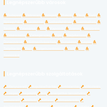
Legnépszerűbb városok
Budapest
Debrecen
Szeged
Miskolc
Pécs
Győr
Nyíregyháza
Kecskemét
Székesfehérvár
Szombathely
Szolnok
Tatabánya
Érd
Kaposvár
Sopron
Veszprém
Békéscsaba
Zalaegerszeg
Eger
Nagykanizsa
Dunaújváros
Hódmezővásárhely
Dunakeszi
Cegléd
Salgótarján
Baja
Szigetszentmiklós
Ózd
Vác
Szekszárd
Legnépszerűbb szolgáltatások
villanyszerelő
duguláselhárítás
lomtalanítás
költöztetés
üveges
hegesztő
ács
energetikai tanúsítvány
gázszerelő
tetőfedő
kútfúrás
klímaszerelés
épületgépész
kéményseprő
esztergályos
asztalos