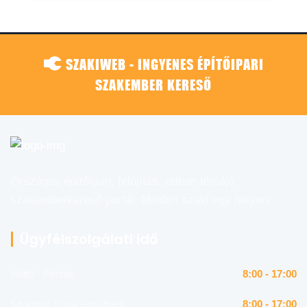
SZAKIWEB - INGYENES ÉPÍTŐIPARI
SZAKEMBER KERESŐ
Országos építőipari, felújítás, otthon témájú
szakemberkereső portál. Minden szaki egy helyen!
Ügyfélszolgálati idő
Hétfő - Péntek
8:00 - 17:00
Szombat (csak emailben)
8:00 - 17:00