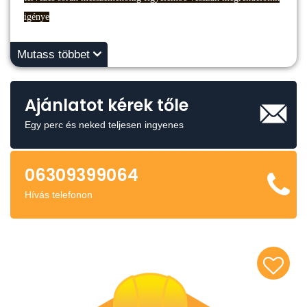
igénye
Mutass többet
Ajánlatot kérek tőle
Egy perc és neked teljesen ingyenes
06309399064
Hívás telefonon