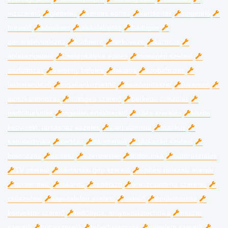
vízszerelő
glettelés
kerítés építés
kertépítés
szigetelő
burkoló
kőműves
lakásfelújítás
bádogos
generálkivitelezés
földmérő
térkövező
kárpitos
ablakszigetelő
cserépkályha építés
mosógép szerelő
aszfaltozás
kémény bélelés
lakatos
szobafestés
lakberendező
ingatlanközvetítő
belsőépítészet
fuvarozó
gipszkartonozás
hűtőgép szerelő
parketta csiszolás
padlóburkolás
ingatlan értékbecslő
fűtés szerelés
közös
képviselő, társasház kezelés
ipari alpinista
statikus
kaputechnika
kertész
zárszerelő
gázkazán szerelő
betonozás
építész
ezermester
földmunka
bútorasztalos
TV szerelő
háztartási gép szerelő
építési műszaki ellenőr
fakitermelő
takarító
tapétázó
ereszcsatorna szerelés
csőszerelő
kaputelefon szerelő
vakoló
épületbontás
konvektor szerelő
redőnyös, árnyékolástechnika
riasztó
szerelő
bútorszerelő
teherfuvarozás
napelem szerelő