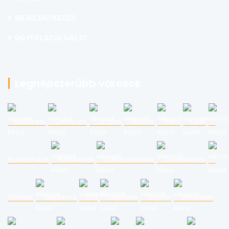
BEJELENTKEZÉS
ÜGYFÉLSZOLGÁLAT
Legnépszerűbb városok
Budapest
Debrecen
Szeged
Miskolc
Pécs
Győr
Nyíregyháza
Kecskemét
Székesfehérvár
Szombathely
Szolnok
Tatabánya
Érd
Kaposvár
Sopron
Veszprém