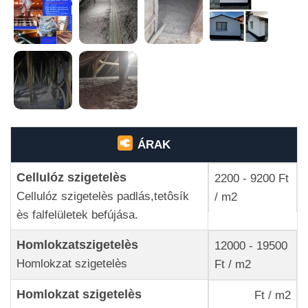
ÁRAK
Cellulóz szigetelès
2200 - 9200 Ft
Cellulóz szigetelès padlás,tetôsík
/ m2
ès falfelületek befújása.
Homlokzatszigetelès
12000 - 19500
Homlokzat szigetelès
Ft / m2
Homlokzat szigetelès
Ft / m2