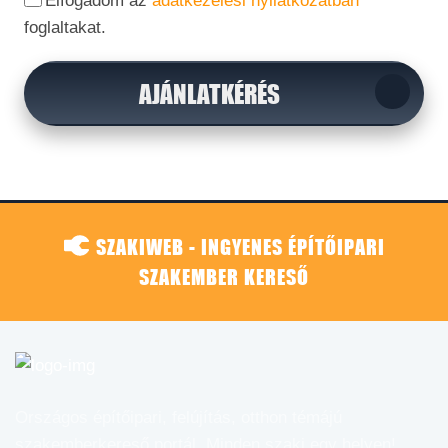
Elfogadom az
adatkezelési nyilatkozatban
foglaltakat.
AJÁNLATKÉRÉS
SZAKIWEB - INGYENES ÉPÍTŐIPARI
SZAKEMBER KERESŐ
Országos építőipari, felújítás, otthon témájú
szakemberkereső portál. Minden szaki egy helyen!