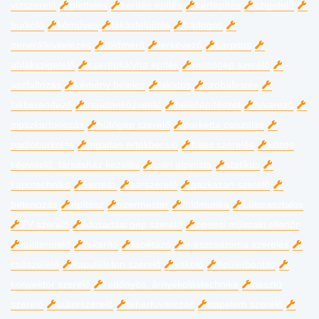
vízszerelő
glettelés
kerítés építés
kertépítés
szigetelő
burkoló
kőműves
lakásfelújítás
bádogos
generálkivitelezés
földmérő
térkövező
kárpitos
ablakszigetelő
cserépkályha építés
mosógép szerelő
aszfaltozás
kémény bélelés
lakatos
szobafestés
lakberendező
ingatlanközvetítő
belsőépítészet
fuvarozó
gipszkartonozás
hűtőgép szerelő
parketta csiszolás
padlóburkolás
ingatlan értékbecslő
fűtés szerelés
közös
képviselő, társasház kezelés
ipari alpinista
statikus
kaputechnika
kertész
zárszerelő
gázkazán szerelő
betonozás
építész
ezermester
földmunka
bútorasztalos
TV szerelő
háztartási gép szerelő
építési műszaki ellenőr
fakitermelő
takarító
tapétázó
ereszcsatorna szerelés
csőszerelő
kaputelefon szerelő
vakoló
épületbontás
konvektor szerelő
redőnyös, árnyékolástechnika
riasztó
szerelő
bútorszerelő
teherfuvarozás
napelem szerelő