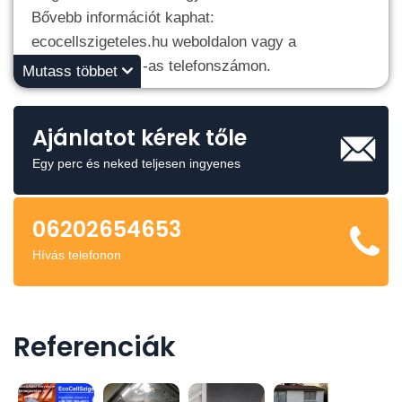
Bővebb információt kaphat:
ecocellszigeteles.hu weboldalon vagy a
06 20 2 654 653 -as telefonszámon.
Mutass többet
Üdv.,
Káposztás József
Ajánlatot kérek tőle
Egy perc és neked teljesen ingyenes
06202654653
Hívás telefonon
Referenciák