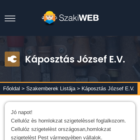
Káposztás József E.V.
Főoldal >
Szakemberek Listája
> Káposztás József E.V.
Jó napot!
Cellulóz ès homlokzat szigetelèssel foglalkozom.
Cellulóz szigetelèst országosan,homlokzat
szigetelèst Pest vármegyèben vállalok.