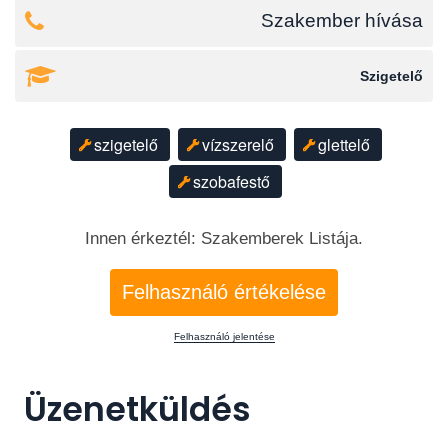
Szakember hívása
Szigetelő
szigetelő
vízszerelő
glettelő
szobafestő
Innen érkeztél: Szakemberek Listája.
Felhasználó értékelése
Felhasználó jelentése
Üzenetküldés