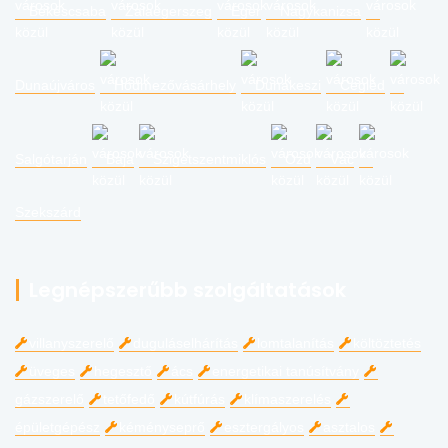
Békéscsaba
Zalaegerszeg
Eger
Nagykanizsa
Dunaújváros
Hódmezővásárhely
Dunakeszi
Cegléd
Salgótarján
Baja
Szigetszentmiklós
Ózd
Vác
Szekszárd
Legnépszerűbb szolgáltatások
villanyszerelő
duguláselhárítás
lomtalanítás
költöztetés
üveges
hegesztő
ács
energetikai tanúsítvány
gázszerelő
tetőfedő
kútfúrás
klímaszerelés
épületgépész
kéményseprő
esztergályos
asztalos