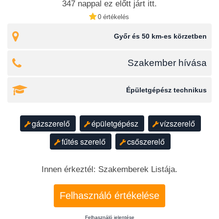
347 nappal ez előtt járt itt.
0 értékelés
Győr és 50 km-es körzetben
Szakember hívása
Épületgépész technikus
gázszerelő
épületgépész
vízszerelő
fűtés szerelő
csőszerelő
Innen érkeztél: Szakemberek Listája.
Felhasználó értékelése
Felhasználó jelentése