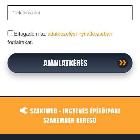
Elfogadom az
adatkezelési nyilatkozatban
foglaltakat.
AJÁNLATKÉRÉS
SZAKIWEB - INGYENES ÉPÍTŐIPARI
SZAKEMBER KERESŐ