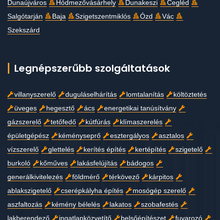
Dunaújváros
Hódmezővásárhely
Dunakeszi
Cegléd
Salgótarján
Baja
Szigetszentmiklós
Ózd
Vác
Szekszárd
Legnépszerűbb szolgáltatások
villanyszerelő
duguláselhárítás
lomtalanítás
költöztetés
üveges
hegesztő
ács
energetikai tanúsítvány
gázszerelő
tetőfedő
kútfúrás
klímaszerelés
épületgépész
kéményseprő
esztergályos
asztalos
vízszerelő
glettelés
kerítés építés
kertépítés
szigetelő
burkoló
kőműves
lakásfelújítás
bádogos
generálkivitelezés
földmérő
térkövező
kárpitos
ablakszigetelő
cserépkályha építés
mosógép szerelő
aszfaltozás
kémény bélelés
lakatos
szobafestés
lakberendező
ingatlanközvetítő
belsőépítészet
fuvarozó