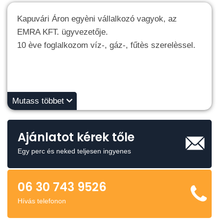
Kapuvári Áron egyèni vállalkozó vagyok, az
EMRA KFT. ügyvezetője.
10 ève foglalkozom víz-, gáz-, fűtès szerelèssel.
Mutass többet
Ajánlatot kérek tőle
Egy perc és neked teljesen ingyenes
06 30 743 9526
Hívás telefonon