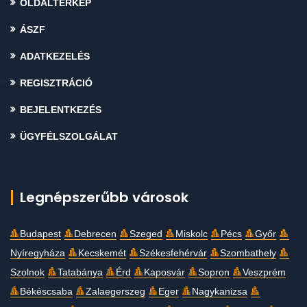
OLDALTÉRKÉP
ÁSZF
ADATKEZELÉS
REGISZTRÁCIÓ
BEJELENTKEZÉS
ÜGYFÉLSZOLGÁLAT
Legnépszerűbb városok
Budapest
Debrecen
Szeged
Miskolc
Pécs
Győr
Nyíregyháza
Kecskemét
Székesfehérvár
Szombathely
Szolnok
Tatabánya
Érd
Kaposvár
Sopron
Veszprém
Békéscsaba
Zalaegerszeg
Eger
Nagykanizsa