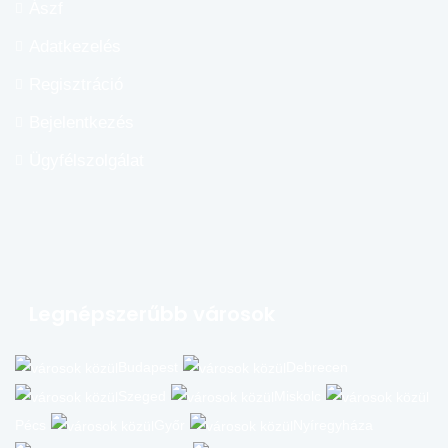
Ászf
Adatkezelés
Regisztráció
Bejelentkezés
Ügyfélszolgálat
Legnépszerűbb városok
Budapest
Debrecen
Szeged
Miskolc
Pécs
Győr
Nyíregyháza