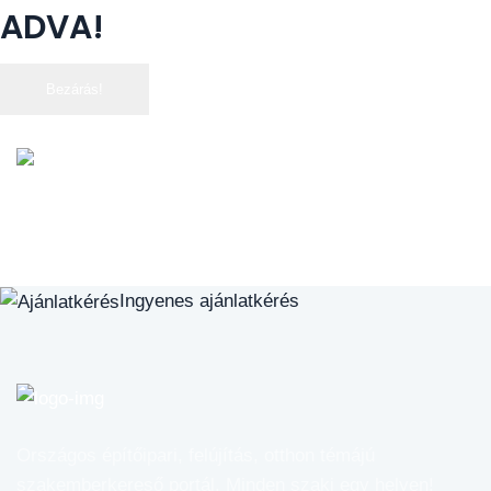
ADVA!
Bezárás!
SzakiWeb -
Ingyenes Építőipari Szakember
Kereső
Ingyenes ajánlatkérés
Országos építőipari, felújítás, otthon témájú
szakemberkereső portál. Minden szaki egy helyen!