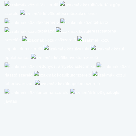
TV szerelő
háztartási gép
szerelő
építési műszaki ellenőr
fakitermelő
takarító
tapétázó
ereszcsatorna
szerelés
csőszerelő
kaputelefon szerelő
vakoló
épületbontás
konvektor szerelő
redőnyös, árnyékolástechnika
riasztó szerelő
bútorszerelő
teherfuvarozás
napelem szerelő
antenna szerelő
gázbojler
javítás