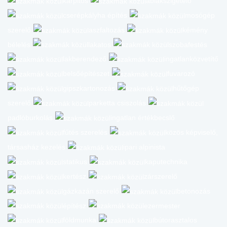
kárpitos
ablakszigetelő
cserépkályha építés
mosógép
szerelő
aszfaltozás
kémény
bélelés
lakatos
szobafestés
lakberendező
ingatlanközvetítő
belsőépítészet
fuvarozó
gipszkartonozás
hűtőgép
szerelő
parketta csiszolás
padlóburkolás
ingatlan értékbecslő
fűtés szerelés
közös képviselő,
társasház kezelés
ipari alpinista
statikus
kaputechnika
kertész
zárszerelő
gázkazán szerelő
betonozás
építész
ezermester
földmunka
bútorasztalos