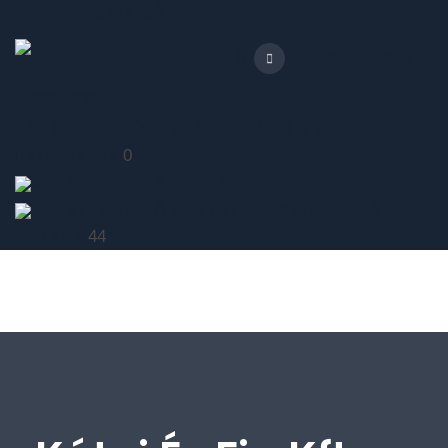
KERESŐ
SZAKI LESZEK
PORTÁLUNKRÓL
AJÁNLATKÉRÉS
SZAKI LESZEK!
KEDVENCEK
0
MEGSZEREZHETŐ
MUNKÁK
44