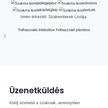
épületgépész
kőműves
lakásfelújítás
burkoló
Innen érkeztél: Szakemberek Listája.
Felhasználó értékelése
Felhasználó jelentése
Üzenetküldés
Küldj üzenetet a szakinak, amennyiben