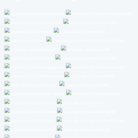
villanyszerelő
duguláselhárítás
lomtalanítás
költöztetés
üveges
hegesztő
ács
energetikai tanúsítvány
gázszerelő
tetőfedő
kútfúrás
klímaszerelés
épületgépész
kéményseprő
esztergályos
asztalos
vízszerelő
glettelés
kerítés építés
kertépítés
szigetelő
burkoló
kőműves
lakásfelújítás
bádogos
generálkivitelezés
földmérő
térkövező