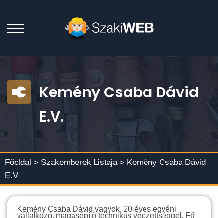
Kemény Csaba Dávid
E.V.
Főoldal >
Szakemberek Listája
> Kemény Csaba Dávid
E.V.
Kemény Csaba Dávid vagyok, 20 éves egyéni
vállalkozó, magasépítő technikus végzettséggel. Fő