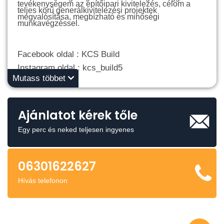
tevékenységem az építőipari kivitelezés, célom a
teljes körű generálkivitelezési projektek
megvalósítása, megbízható és minőségi
munkavégzéssel.
Facebook oldal : KCS Build
Instagram oldal : kcs_build5
Mutass többet
Ajánlatot kérek tőle
Egy perc és neked teljesen ingyenes
06301622627
Hívás telefonon