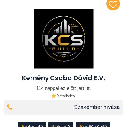
Kemény Csaba Dávid E.V.
114 nappal ez előtt járt itt.
0 értékelés
Szakember hívása
szigetelő
glettelő
kerítés építő