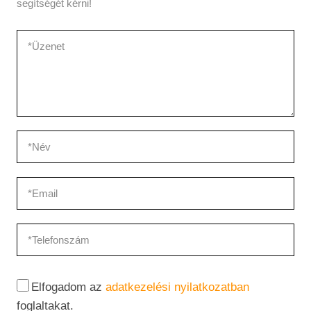
segítségét kérni!
Elfogadom az
adatkezelési nyilatkozatban
foglaltakat.