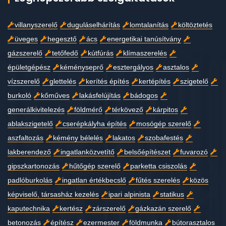
villanyszerelő
duguláselhárítás
lomtalanítás
költöztetés
üveges
hegesztő
ács
energetikai tanúsítvány
gázszerelő
tetőfedő
kútfúrás
klímaszerelés
épületgépész
kéményseprő
esztergályos
asztalos
vízszerelő
glettelés
kerítés építés
kertépítés
szigetelő
burkoló
kőműves
lakásfelújítás
bádogos
generálkivitelezés
földmérő
térkövező
kárpitos
ablakszigetelő
cserépkályha építés
mosógép szerelő
aszfaltozás
kémény bélelés
lakatos
szobafestés
lakberendező
ingatlanközvetítő
belsőépítészet
fuvarozó
gipszkartonozás
hűtőgép szerelő
parketta csiszolás
padlóburkolás
ingatlan értékbecslő
fűtés szerelés
közös
képviselő, társasház kezelés
ipari alpinista
statikus
kaputechnika
kertész
zárszerelő
gázkazán szerelő
betonozás
építész
ezermester
földmunka
bútorasztalos