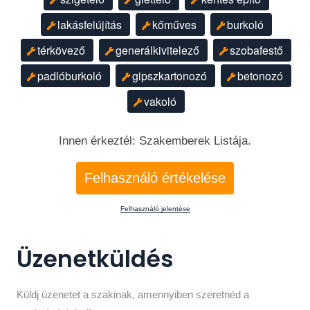
lakásfelújítás
kőműves
burkoló
térkövező
generálkivitelező
szobafestő
padlóburkoló
gipszkartonozó
betonozó
vakoló
Innen érkeztél: Szakemberek Listája.
Felhasználó értékelése
Felhasználó jelentése
Üzenetküldés
Küldj üzenetet a szakinak, amennyiben szeretnéd a