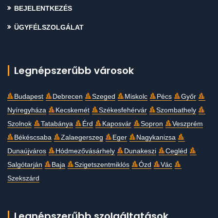
BEJELENTKEZÉS
ÜGYFÉLSZOLGÁLAT
Legnépszerűbb városok
Budapest
Debrecen
Szeged
Miskolc
Pécs
Győr
Nyíregyháza
Kecskemét
Székesfehérvár
Szombathely
Szolnok
Tatabánya
Érd
Kaposvár
Sopron
Veszprém
Békéscsaba
Zalaegerszeg
Eger
Nagykanizsa
Dunaújváros
Hódmezővásárhely
Dunakeszi
Cegléd
Salgótarján
Baja
Szigetszentmiklós
Ózd
Vác
Szekszárd
Legnépszerűbb szolgáltatások