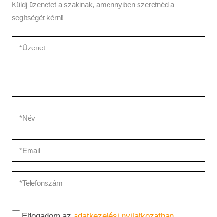
Küldj üzenetet a szakinak, amennyiben szeretnéd a
segítségét kérni!
Elfogadom az
adatkezelési nyilatkozatban