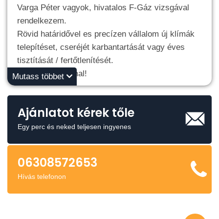
Varga Péter vagyok, hivatalos F-Gáz vizsgával
rendelkezem.
Rövid határidővel es precízen vállalom új klímák
telepítéset, cseréjét karbantartását vagy éves
tisztítását / fertőtlenítését.
Hívjon bizalommal!
Mutass többet
Ajánlatot kérek tőle
Egy perc és neked teljesen ingyenes
06308572653
Hívás telefonon