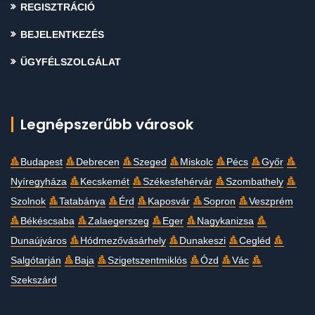
REGISZTRÁCIÓ
BEJELENTKEZÉS
ÜGYFÉLSZOLGÁLAT
Legnépszerűbb városok
Budapest
Debrecen
Szeged
Miskolc
Pécs
Győr
Nyíregyháza
Kecskemét
Székesfehérvár
Szombathely
Szolnok
Tatabánya
Érd
Kaposvár
Sopron
Veszprém
Békéscsaba
Zalaegerszeg
Eger
Nagykanizsa
Dunaújváros
Hódmezővásárhely
Dunakeszi
Cegléd
Salgótarján
Baja
Szigetszentmiklós
Ózd
Vác
Szekszárd