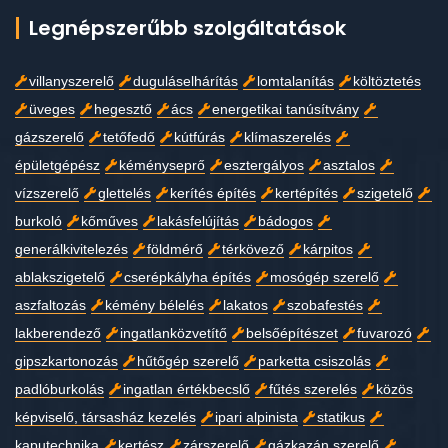
Legnépszerűbb szolgáltatások
villanyszerelő
duguláselhárítás
lomtalanítás
költöztetés
üveges
hegesztő
ács
energetikai tanúsítvány
gázszerelő
tetőfedő
kútfúrás
klímaszerelés
épületgépész
kéményseprő
esztergályos
asztalos
vízszerelő
glettelés
kerítés építés
kertépítés
szigetelő
burkoló
kőműves
lakásfelújítás
bádogos
generálkivitelezés
földmérő
térkövező
kárpitos
ablakszigetelő
cserépkályha építés
mosógép szerelő
aszfaltozás
kémény bélelés
lakatos
szobafestés
lakberendező
ingatlanközvetítő
belsőépítészet
fuvarozó
gipszkartonozás
hűtőgép szerelő
parketta csiszolás
padlóburkolás
ingatlan értékbecslő
fűtés szerelés
közös
képviselő, társasház kezelés
ipari alpinista
statikus
kaputechnika
kertész
zárszerelő
gázkazán szerelő