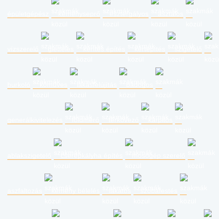
épületgépész
kéményseprő
esztergályos
asztalos
vízszerelő
glettelés
kerítés építés
kertépítés
szigetelő
burkoló
kőműves
lakásfelújítás
bádogos
generálkivitelezés
földmérő
térkövező
kárpitos
ablakszigetelő
cserépkályha építés
mosógép szerelő
aszfaltozás
kémény bélelés
lakatos
szobafestés