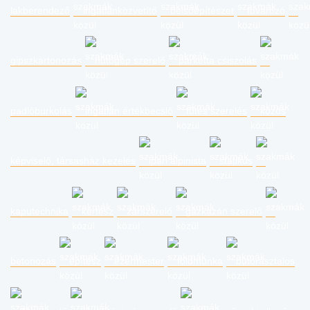
lakberendező
ingatlanközvetítő
belsőépítészet
fuvarozó
gipszkartonozás
hűtőgép szerelő
parketta csiszolás
padlóburkolás
ingatlan értékbecslő
fűtés szerelés
közös
képviselő, társasház kezelés
ipari alpinista
statikus
kaputechnika
kertész
zárszerelő
gázkazán szerelő
betonozás
építész
ezermester
földmunka
bútorasztalos