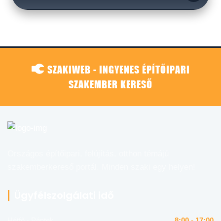
SZAKIWEB - INGYENES ÉPÍTŐIPARI
SZAKEMBER KERESŐ
Országos építőipari, felújítás, otthon témájú
szakemberkereső portál. Minden szaki egy helyen!
Ügyfélszolgálati idő
Hétfő - Péntek
8:00 - 17:00