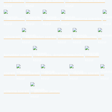
TV szerelő
háztartási gép szerelő
építési műszaki ellenőr
fakitermelő
takarító
tapétázó
ereszcsatorna szerelés
csőszerelő
kaputelefon szerelő
vakoló
épületbontás
konvektor szerelő
redőnyös, árnyékolástechnika
riasztó
szerelő
bútorszerelő
teherfuvarozás
napelem szerelő
antenna szerelő
gázbojler javítás