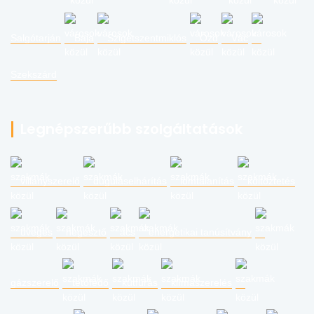
Salgótarján
Baja
Szigetszentmiklós
Ózd
Vác
Szekszárd
Legnépszerűbb szolgáltatások
villanyszerelő
duguláselhárítás
lomtalanítás
költöztetés
üveges
hegesztő
ács
energetikai tanúsítvány
gázszerelő
tetőfedő
kútfúrás
klímaszerelés