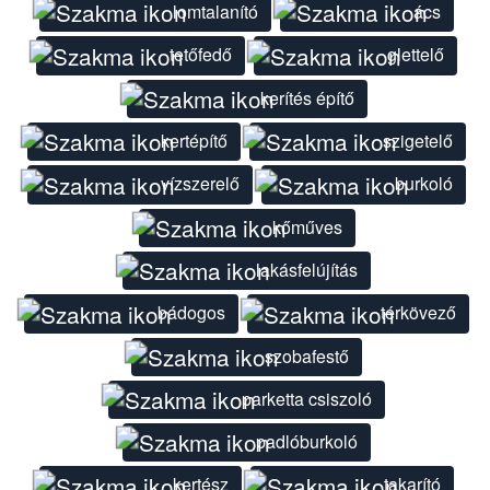
lomtalanító
ács
tetőfedő
glettelő
kerítés építő
kertépítő
szigetelő
vízszerelő
burkoló
kőműves
lakásfelújítás
bádogos
térkövező
szobafestő
parketta csiszoló
padlóburkoló
kertész
takarító