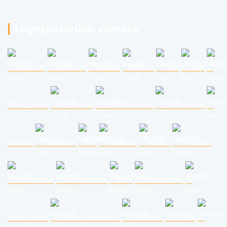
Legnépszerűbb városok
Budapest
Debrecen
Szeged
Miskolc
Pécs
Győr
Nyíregyháza
Kecskemét
Székesfehérvár
Szombathely
Szolnok
Tatabánya
Érd
Kaposvár
Sopron
Veszprém
Békéscsaba
Zalaegerszeg
Eger
Nagykanizsa
Dunaújváros
Hódmezővásárhely
Dunakeszi
Cegléd