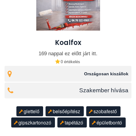
Koalfox
169 nappal ez előtt járt itt.
0 értékelés
Országosan kiszállok
Szakember hívása
glettelő
belsőépítész
szobafestő
gipszkartonozó
tapétázó
épületbontó