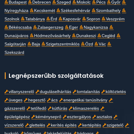
Budapest
Debrecen
Szeged
Miskolc
Pécs
Győr
Nyíregyháza
Kecskemét
Székesfehérvár
Szombathely
Szolnok
Tatabánya
Érd
Kaposvár
Sopron
Veszprém
Békéscsaba
Zalaegerszeg
Eger
Nagykanizsa
Dunaújváros
Hódmezővásárhely
Dunakeszi
Cegléd
Salgótarján
Baja
Szigetszentmiklós
Ózd
Vác
Szekszárd
Legnépszerűbb szolgáltatások
villanyszerelő
duguláselhárítás
lomtalanítás
költöztetés
üveges
hegesztő
ács
energetikai tanúsítvány
gázszerelő
tetőfedő
kútfúrás
klímaszerelés
épületgépész
kéményseprő
esztergályos
asztalos
vízszerelő
glettelés
kerítés építés
kertépítés
szigetelő
burkoló
kőműves
lakásfelújítás
bádogos