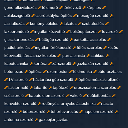
generálkivitelezés
földmérő
térkövező
kárpitos
ablakszigetelő
cserépkályha építés
mosógép szerelő
aszfaltozás
kémény bélelés
lakatos
szobafestés
lakberendező
ingatlanközvetítő
belsőépítészet
fuvarozó
gipszkartonozás
hűtőgép szerelő
parketta csiszolás
padlóburkolás
ingatlan értékbecslő
fűtés szerelés
közös
képviselő, társasház kezelés
ipari alpinista
statikus
kaputechnika
kertész
zárszerelő
gázkazán szerelő
betonozás
építész
ezermester
földmunka
bútorasztalos
TV szerelő
háztartási gép szerelő
építési műszaki ellenőr
fakitermelő
takarító
tapétázó
ereszcsatorna szerelés
csőszerelő
kaputelefon szerelő
vakoló
épületbontás
konvektor szerelő
redőnyös, árnyékolástechnika
riasztó
szerelő
bútorszerelő
teherfuvarozás
napelem szerelő
antenna szerelő
gázbojler javítás