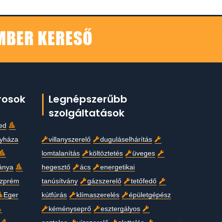
EMBER KERESŐ
rosok
Legnépszerűbb
szolgáltatások
ed
gyháza
villanyszerelő
duguláselhárítás
lomtalanítás
költöztetés
üveges
ánya
hegesztő
ács
energetikai
zprém
tanúsítvány
gázszerelő
tetőfedő
Eger
kútfúrás
klímaszerelés
épületgépész
kéményseprő
esztergályos