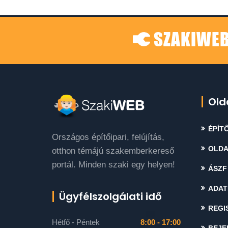
SZAKIWEB
Old
ÉPÍTŐ
Országos építőipari, felújítás,
OLDA
otthon témájú szakemberkereső
portál. Minden szaki egy helyen!
ÁSZF
ADAT
Ügyfélszolgálati idő
REGI
Hétfő - Péntek
8:00 - 17:00