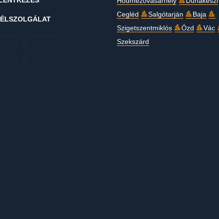
LENTKEZÉS
Hódmezővásárhely
Dunakeszi
Cegléd
Salgótarján
Baja
ÉLSZOLGÁLAT
Szigetszentmiklós
Ózd
Vác
Szekszárd