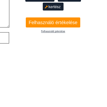
kertész
Felhasználó értékelése
Felhasználó jelentése