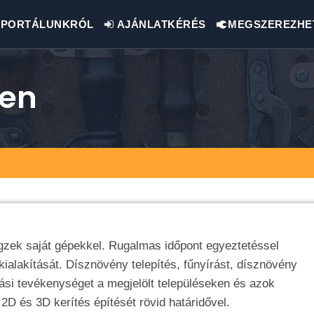
PORTÁLUNKRÓL
AJÁNLATKÉRÉS
MEGSZEREZHE
den
égzek saját gépekkel. Rugalmas időpont egyeztetéssel
kialakítását. Dísznövény telepítés, fűnyírást, dísznövény
ási tevékenységet a megjelölt településeken és azok
2D és 3D kerítés építését rövid határidővel.