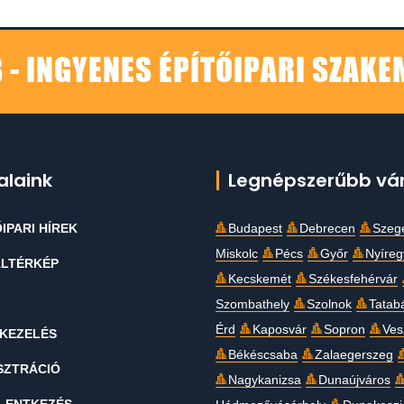
 - INGYENES ÉPÍTŐIPARI SZAK
alaink
Legnépszerűbb vá
IPARI HÍREK
Budapest
Debrecen
Szeg
Miskolc
Pécs
Győr
Nyíre
LTÉRKÉP
Kecskemét
Székesfehérvár
Szombathely
Szolnok
Tatab
Érd
Kaposvár
Sopron
Ves
KEZELÉS
Békéscsaba
Zalaegerszeg
SZTRÁCIÓ
Nagykanizsa
Dunaújváros