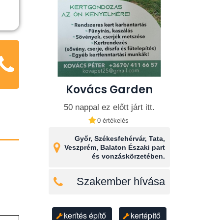
Kovács Garden
50 nappal ez előtt járt itt.
0 értékelés
Győr, Székesfehérvár, Tata,
Veszprém, Balaton Északi part
és vonzáskörzetében.
Szakember hívása
kerítés építő
kertépítő