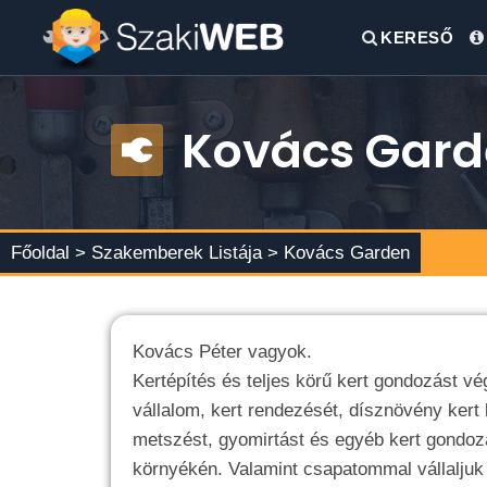
KERESŐ
Kovács Gar
Főoldal >
Szakemberek Listája
> Kovács Garden
Kovács Péter vagyok.
Kertépítés és teljes körű kert gondozást v
vállalom, kert rendezését, dísznövény kert 
metszést, gyomirtást és egyéb kert gondoz
környékén. Valamint csapatommal vállaljuk 