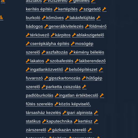
asztalos
vízszerelő
glettelés
kerítés építés
kertépítés
szigetelő
burkoló
kőműves
lakásfelújítás
bádogos
generálkivitelezés
földmérő
térkövező
kárpitos
ablakszigetelő
cserépkályha építés
mosógép
szerelő
aszfaltozás
kémény bélelés
lakatos
szobafestés
lakberendező
ingatlanközvetítő
belsőépítészet
fuvarozó
gipszkartonozás
hűtőgép
szerelő
parketta csiszolás
padlóburkolás
ingatlan értékbecslő
fűtés szerelés
közös képviselő,
társasház kezelés
ipari alpinista
statikus
kaputechnika
kertész
zárszerelő
gázkazán szerelő