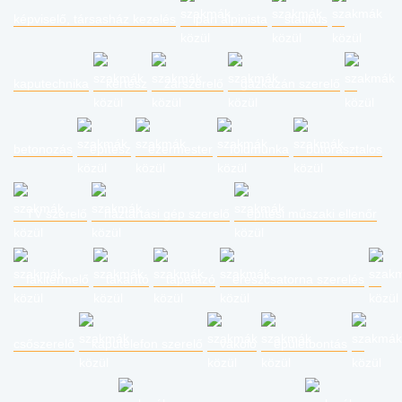
képviselő, társasház kezelés
ipari alpinista
statikus
kaputechnika
kertész
zárszerelő
gázkazán szerelő
betonozás
építész
ezermester
földmunka
bútorasztalos
TV szerelő
háztartási gép szerelő
építési műszaki ellenőr
fakitermelő
takarító
tapétázó
ereszcsatorna szerelés
csőszerelő
kaputelefon szerelő
vakoló
épületbontás