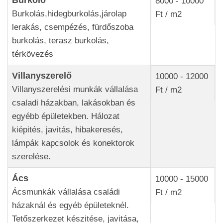
Burkoló
8000 - 10000
Burkolás,hidegburkolás,járolap
Ft / m2
lerakás, csempézés, fürdőszoba
burkolás, terasz burkolás,
térkövezés
Villanyszerelő
10000 - 12000
Villanyszerelési munkák vállalása
Ft / m2
csaladi házakban, lakásokban és
egyébb épületekben. Hálozat
kiépités, javitás, hibakeresés,
lámpák kapcsolok és konektorok
szerelése.
Ács
10000 - 15000
Ácsmunkák vállalása családi
Ft / m2
házaknál és egyéb épületeknél.
Tetőszerkezet készitése, javitása,