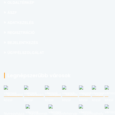
OLDALTÉRKÉP
ÁSZF
ADATKEZELÉS
REGISZTRÁCIÓ
BEJELENTKEZÉS
ÜGYFÉLSZOLGÁLAT
Legnépszerűbb városok
Budapest
Debrecen
Szeged
Miskolc
Pécs
Győr
Nyíregyháza
Kecskemét
Székesfehérvár
Szombathely