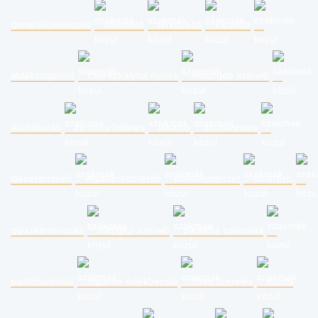
generálkivitelezés
földmérő
térkövező
kárpitos
ablakszigetelő
cserépkályha építés
mosógép szerelő
aszfaltozás
kémény bélelés
lakatos
szobafestés
lakberendező
ingatlanközvetítő
belsőépítészet
fuvarozó
gipszkartonozás
hűtőgép szerelő
parketta csiszolás
padlóburkolás
ingatlan értékbecslő
fűtés szerelés
közös