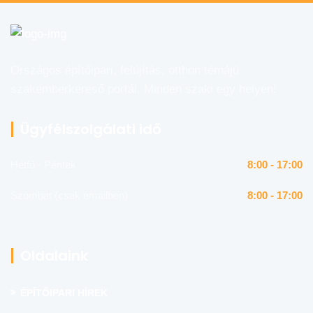
Országos építőipari, felújítás, otthon témájú
szakemberkereső portál. Minden szaki egy helyen!
Ügyfélszolgálati idő
Hétfő - Péntek
8:00 - 17:00
Szombat (csak emailben)
8:00 - 17:00
Oldalaink
ÉPÍTŐIPARI HÍREK