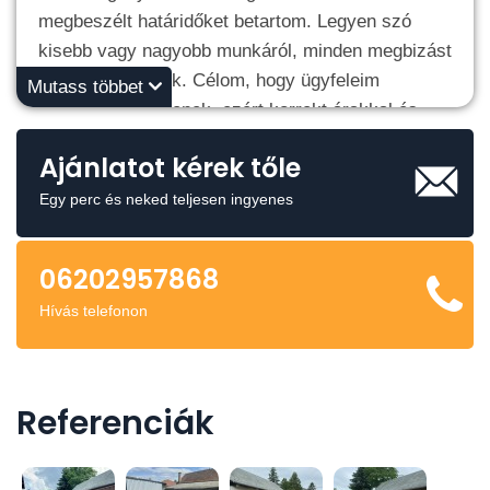
megbeszélt határidőket betartom. Legyen szó
kisebb vagy nagyobb munkáról, minden megbizást
komolyan veszek. Célom, hogy ügyfeleim
Mutass többet
elégedettek legyenek, ezért korrekt árakkal és
becsületes hozzáállással dolgozom.
Ajánlatot kérek tőle
Keressen bizalommal, szivesen állok
Egy perc és neked teljesen ingyenes
rendelkezesére!
06202957868
Hívás telefonon
Referenciák