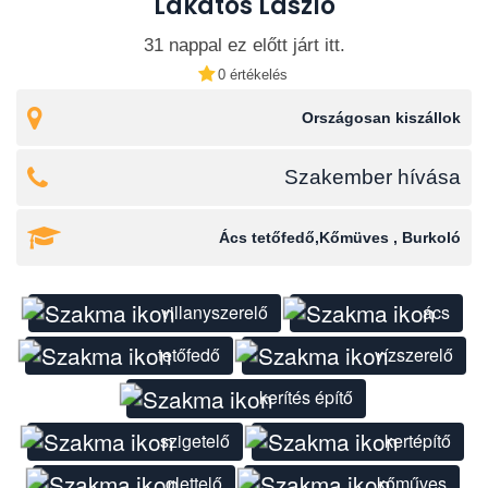
Lakatos László
31 nappal ez előtt járt itt.
0 értékelés
Országosan kiszállok
Szakember hívása
Ács tetőfedő,Kőmüves , Burkoló
villanyszerelő
ács
tetőfedő
vízszerelő
kerítés építő
szigetelő
kertépítő
glettelő
kőműves