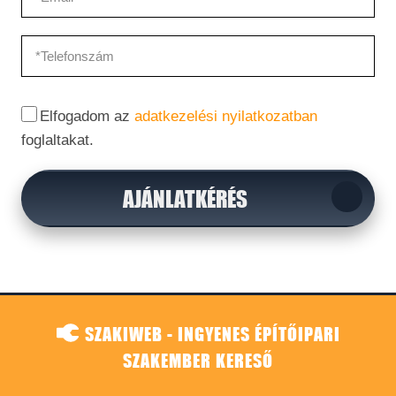
Elfogadom az
adatkezelési nyilatkozatban
foglaltakat.
AJÁNLATKÉRÉS
SZAKIWEB - INGYENES ÉPÍTŐIPARI
SZAKEMBER KERESŐ