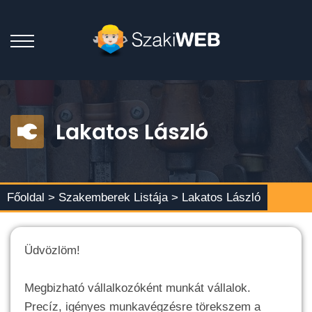
Lakatos László
Főoldal >
Szakemberek Listája
> Lakatos László
Üdvözlöm!
Megbizható vállalkozóként munkát vállalok.
Precíz, igényes munkavégzésre törekszem a