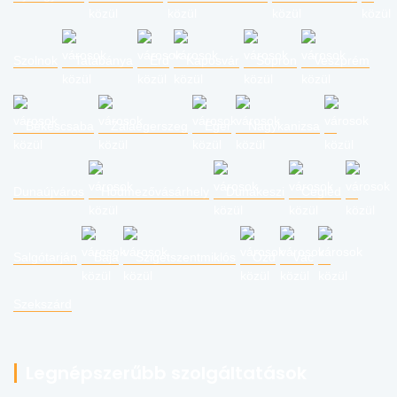
Szolnok
Tatabánya
Érd
Kaposvár
Sopron
Veszprém
Békéscsaba
Zalaegerszeg
Eger
Nagykanizsa
Dunaújváros
Hódmezővásárhely
Dunakeszi
Cegléd
Salgótarján
Baja
Szigetszentmiklós
Ózd
Vác
Szekszárd
Legnépszerűbb szolgáltatások