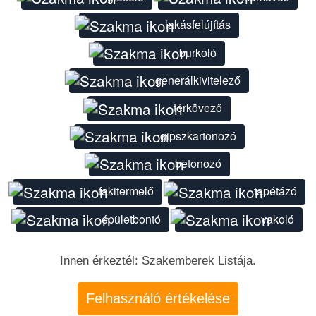
lakásfelújítás
burkoló
generálkivitelező
térkövező
gipszkartonozó
betonozó
fakitermelő
tapétázó
épületbontó
vakoló
Innen érkeztél: Szakemberek Listája.
Felhasználó értékelése