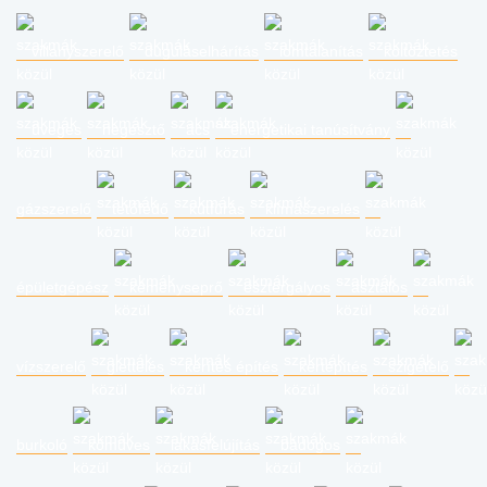
villanyszerelő
duguláselhárítás
lomtalanítás
költöztetés
üveges
hegesztő
ács
energetikai tanúsítvány
gázszerelő
tetőfedő
kútfúrás
klímaszerelés
épületgépész
kéményseprő
esztergályos
asztalos
vízszerelő
glettelés
kerítés építés
kertépítés
szigetelő
burkoló
kőműves
lakásfelújítás
bádogos