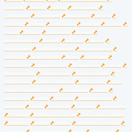
gázszerelő
tetőfedő
kútfúrás
klímaszerelés
épületgépész
kéményseprő
esztergályos
asztalos
vízszerelő
glettelés
kerítés építés
kertépítés
szigetelő
burkoló
kőműves
lakásfelújítás
bádogos
generálkivitelezés
földmérő
térkövező
kárpitos
ablakszigetelő
cserépkályha építés
mosógép szerelő
aszfaltozás
kémény bélelés
lakatos
szobafestés
lakberendező
ingatlanközvetítő
belsőépítészet
fuvarozó
gipszkartonozás
hűtőgép szerelő
parketta csiszolás
padlóburkolás
ingatlan értékbecslő
fűtés szerelés
közös
képviselő, társasház kezelés
ipari alpinista
statikus
kaputechnika
kertész
zárszerelő
gázkazán szerelő
betonozás
építész
ezermester
földmunka
bútorasztalos
TV szerelő
háztartási gép szerelő
építési műszaki ellenőr
fakitermelő
takarító
tapétázó
ereszcsatorna szerelés
csőszerelő
kaputelefon szerelő
vakoló
épületbontás