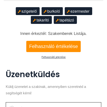
szigetelő
burkoló
ezermester
takarító
tapétázó
Innen érkeztél: Szakemberek Listája.
Felhasználó értékelése
Felhasználó jelentése
Üzenetküldés
Küldj üzenetet a szakinak, amennyiben szeretnéd a
segítségét kérni!