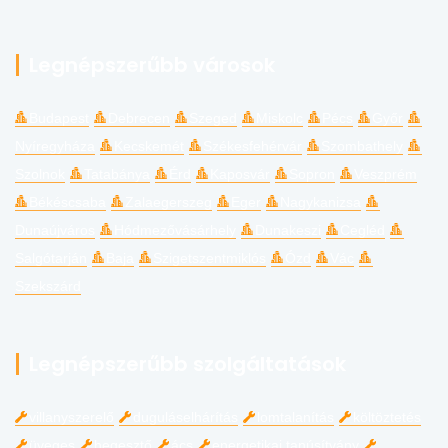
Legnépszerűbb városok
Budapest
Debrecen
Szeged
Miskolc
Pécs
Győr
Nyíregyháza
Kecskemét
Székesfehérvár
Szombathely
Szolnok
Tatabánya
Érd
Kaposvár
Sopron
Veszprém
Békéscsaba
Zalaegerszeg
Eger
Nagykanizsa
Dunaújváros
Hódmezővásárhely
Dunakeszi
Cegléd
Salgótarján
Baja
Szigetszentmiklós
Ózd
Vác
Szekszárd
Legnépszerűbb szolgáltatások
villanyszerelő
duguláselhárítás
lomtalanítás
költöztetés
üveges
hegesztő
ács
energetikai tanúsítvány