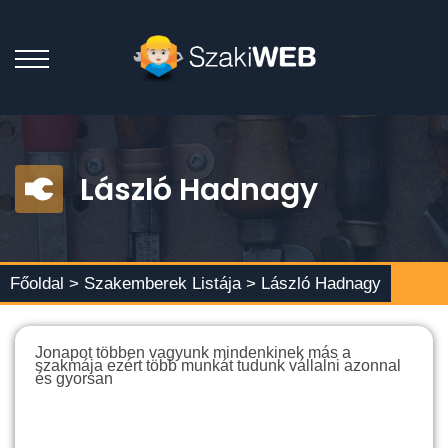
László Hadnagy
Főoldal >
Szakemberek Listája
> László Hadnagy
Jonapot többen vagyunk mindenkinek más a
szakmája ezért több munkát tudunk vállalni azonnal
és gyorsan