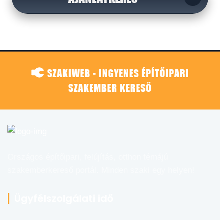
SZAKIWEB - INGYENES ÉPÍTŐIPARI
SZAKEMBER KERESŐ
Országos építőipari, felújítás, otthon témájú
szakemberkereső portál. Minden szaki egy helyen!
Ügyfélszolgálati idő