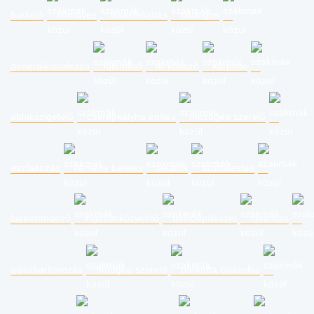
burkoló
kőműves
lakásfelújítás
bádogos
generálkivitelezés
földmérő
térkövező
kárpitos
ablakszigetelő
cserépkályha építés
mosógép szerelő
aszfaltozás
kémény bélelés
lakatos
szobafestés
lakberendező
ingatlanközvetítő
belsőépítészet
fuvarozó
gipszkartonozás
hűtőgép szerelő
parketta csiszolás