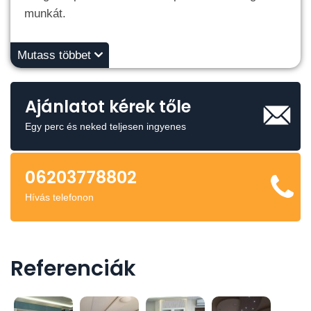
munkát.
Mutass többet
Ajánlatot kérek tőle
Egy perc és neked teljesen ingyenes
06203778802
Hívás telefonon
Referenciák