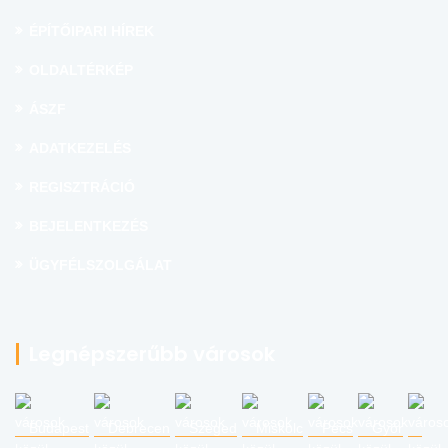
ÉPÍTŐIPARI HÍREK
OLDALTÉRKÉP
ÁSZF
ADATKEZELÉS
REGISZTRÁCIÓ
BEJELENTKEZÉS
ÜGYFÉLSZOLGÁLAT
Legnépszerűbb városok
Budapest
Debrecen
Szeged
Miskolc
Pécs
Győr