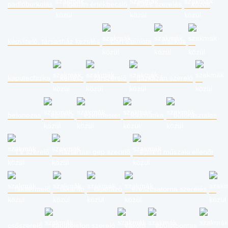
padlóburkolás
ingatlan értékbecslő
fűtés szerelés
közös
képviselő, társasház kezelés
ipari alpinista
statikus
kaputechnika
kertész
zárszerelő
gázkazán szerelő
betonozás
építész
ezermester
földmunka
bútorasztalos
TV szerelő
háztartási gép szerelő
építési műszaki ellenőr
fakitermelő
takarító
tapétázó
ereszcsatorna szerelés
csőszerelő
kaputelefon szerelő
vakoló
épületbontás