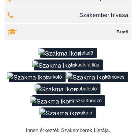
Szakember hívása
Festő
glettelő
lakásfelújítás
burkoló
kőműves
szobafestő
gipszkartonozó
vakoló
Innen érkeztél: Szakemberek Listája.