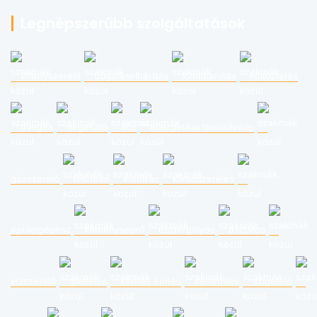
Legnépszerűbb szolgáltatások
villanyszerelő
duguláselhárítás
lomtalanítás
költöztetés
üveges
hegesztő
ács
energetikai tanúsítvány
gázszerelő
tetőfedő
kútfúrás
klímaszerelés
épületgépész
kéményseprő
esztergályos
asztalos
vízszerelő
glettelés
kerítés építés
kertépítés
szigetelő