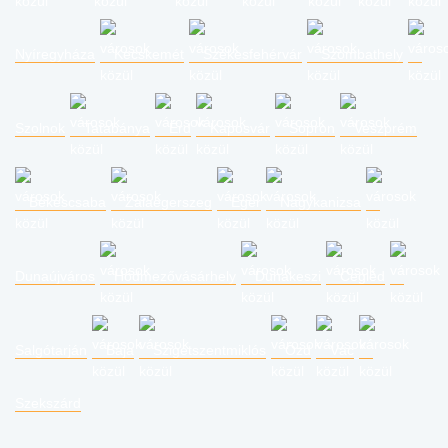
Nyíregyháza
Kecskemét
Székesfehérvár
Szombathely
Szolnok
Tatabánya
Érd
Kaposvár
Sopron
Veszprém
Békéscsaba
Zalaegerszeg
Eger
Nagykanizsa
Dunaújváros
Hódmezővásárhely
Dunakeszi
Cegléd
Salgótarján
Baja
Szigetszentmiklós
Ózd
Vác
Szekszárd