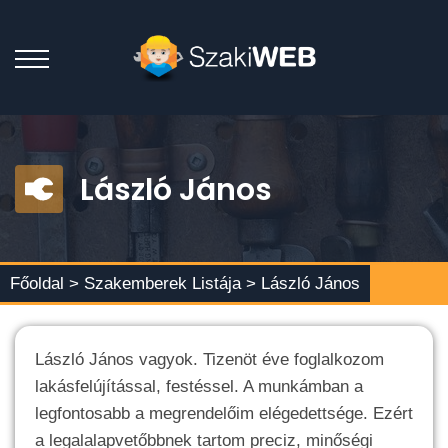
László János
Főoldal >
Szakemberek Listája
> László János
László János vagyok. Tizenöt éve foglalkozom
lakásfelújítással, festéssel. A munkámban a
legfontosabb a megrendelőim elégedettsége. Ezért
a legalalapvetőbbnek tartom preciz, minőségi