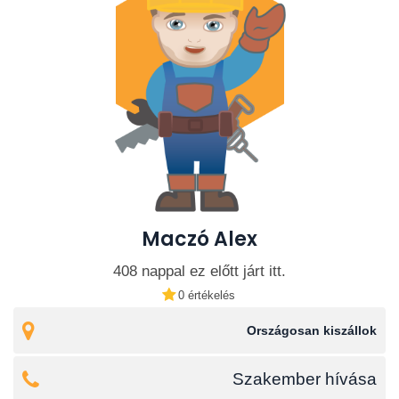
(Siófok, Budapest,Debrecenre osztott
csapatokkal rendelkezem .
📞 Elérhetőség: +36205441470
📧 E-mail: alex99mer@gmail.com
Keress bizalommal, ha fontos neked a minőség,
megbízhatóság és korrekt hozzáállás!
Maczó Alex
408 nappal ez előtt járt itt.
0 értékelés
Országosan kiszállok
Szakember hívása