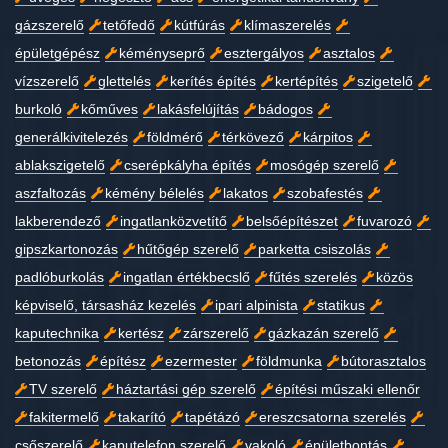
gázszerelő
tetőfedő
kútfúrás
klímaszerelés
épületgépész
kéményseprő
esztergályos
asztalos
vízszerelő
glettelés
kerítés építés
kertépítés
szigetelő
burkoló
kőműves
lakásfelújítás
bádogos
generálkivitelezés
földmérő
térkövező
kárpitos
ablakszigetelő
cserépkályha építés
mosógép szerelő
aszfaltozás
kémény bélelés
lakatos
szobafestés
lakberendező
ingatlanközvetítő
belsőépítészet
fuvarozó
gipszkartonozás
hűtőgép szerelő
parketta csiszolás
padlóburkolás
ingatlan értékbecslő
fűtés szerelés
közös
képviselő, társasház kezelés
ipari alpinista
statikus
kaputechnika
kertész
zárszerelő
gázkazán szerelő
betonozás
építész
ezermester
földmunka
bútorasztalos
TV szerelő
háztartási gép szerelő
építési műszaki ellenőr
fakitermelő
takarító
tapétázó
ereszcsatorna szerelés
csőszerelő
kaputelefon szerelő
vakoló
épületbontás