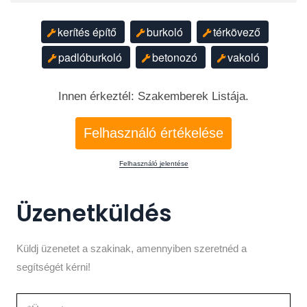
kerítés építő
burkoló
térkövező
padlóburkoló
betonozó
vakoló
Innen érkeztél: Szakemberek Listája.
Felhasználó értékelése
Felhasználó jelentése
Üzenetküldés
Küldj üzenetet a szakinak, amennyiben szeretnéd a
segítségét kérni!