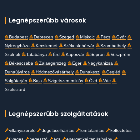
Legnépszerűbb városok
Budapest
Debrecen
Szeged
Miskolc
Pécs
Győr
Nyíregyháza
Kecskemét
Székesfehérvár
Szombathely
Szolnok
Tatabánya
Érd
Kaposvár
Sopron
Veszprém
Békéscsaba
Zalaegerszeg
Eger
Nagykanizsa
Dunaújváros
Hódmezővásárhely
Dunakeszi
Cegléd
Salgótarján
Baja
Szigetszentmiklós
Ózd
Vác
Szekszárd
Legnépszerűbb szolgáltatások
villanyszerelő
duguláselhárítás
lomtalanítás
költöztetés
üveges
hegesztő
ács
energetikai tanúsítvány