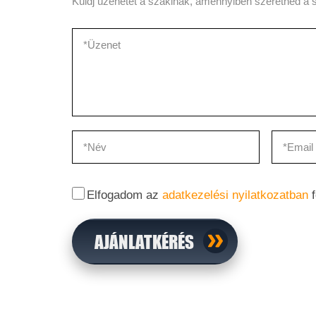
Küldj üzenetet a szakinak, amennyiben szeretnéd a s
Elfogadom az
adatkezelési nyilatkozatban
f
AJÁNLATKÉRÉS