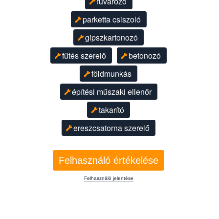
fuvarozó
parketta csiszoló
gipszkartonozó
fűtés szerelő
betonozó
földmunkás
építési műszaki ellenőr
takarító
ereszcsatorna szerelő
Felhasználó értékelése
Felhasználó jelentése