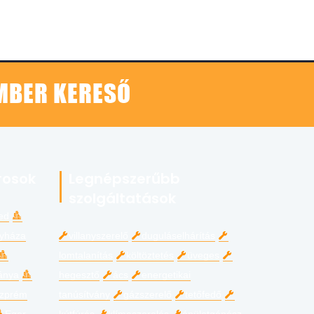
EMBER KERESŐ
rosok
Legnépszerűbb
szolgáltatások
ed
gyháza
villanyszerelő
duguláselhárítás
lomtalanítás
költöztetés
üveges
ánya
hegesztő
ács
energetikai
zprém
tanúsítvány
gázszerelő
tetőfedő