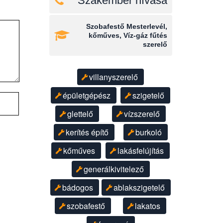
Szakember hívása
Szobafestő Mesterlevél,
kőműves, Víz-gáz fűtés
szerelő
villanyszerelő
épületgépész
szigetelő
glettelő
vízszerelő
kerítés építő
burkoló
kőműves
lakásfelújítás
generálkivitelező
bádogos
ablakszigetelő
szobafestő
lakatos