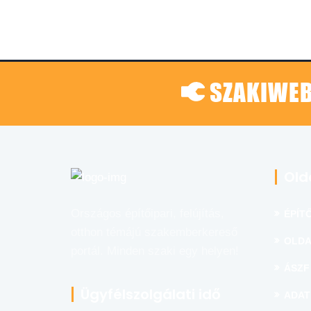
SZAKIWEB
Old
Országos építőipari, felújítás,
ÉPÍTŐ
otthon témájú szakemberkereső
OLDA
portál. Minden szaki egy helyen!
ÁSZF
Ügyfélszolgálati idő
ADAT