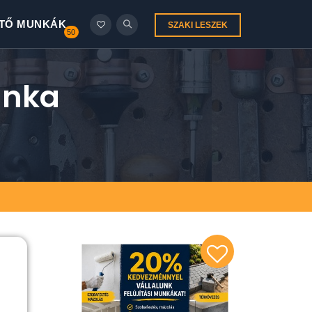
TŐ MUNKÁK
SZAKI LESZEK
50
unka