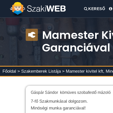
KERESŐ
Mamester Kiv
Garanciával
Főoldal >
Szakemberek Listája
> Mamester kivitel kft, Mi
Gáspár Sándor kömüves szobafestő mázoló m
7-fő Szakmunkásal dolgozom.
Minöségi munka garanciával!