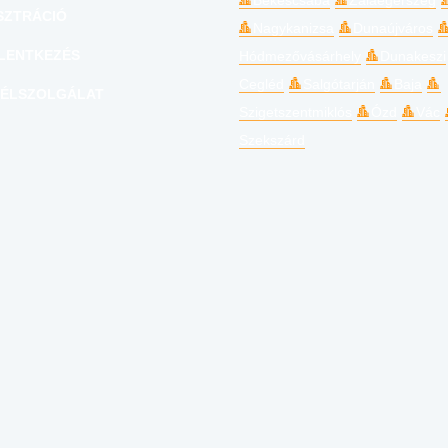
Békéscsaba
Zalaegerszeg
SZTRÁCIÓ
Nagykanizsa
Dunaújváros
LENTKEZÉS
Hódmezővásárhely
Dunakeszi
Cegléd
Salgótarján
Baja
ÉLSZOLGÁLAT
Szigetszentmiklós
Ózd
Vác
Szekszárd