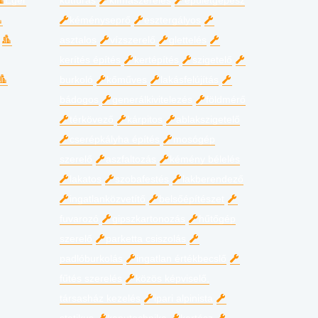
Eger
kútfúrás
klímaszerelés
épületgépész
kéményseprő
esztergályos
asztalos
vízszerelő
glettelés
kerítés építés
kertépítés
szigetelő
burkoló
kőműves
lakásfelújítás
bádogos
generálkivitelezés
földmérő
térkövező
kárpitos
ablakszigetelő
cserépkályha építés
mosógép
szerelő
aszfaltozás
kémény bélelés
lakatos
szobafestés
lakberendező
ingatlanközvetítő
belsőépítészet
fuvarozó
gipszkartonozás
hűtőgép
szerelő
parketta csiszolás
padlóburkolás
ingatlan értékbecslő
fűtés szerelés
közös képviselő,
társasház kezelés
ipari alpinista