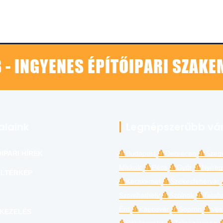
 - INGYENES ÉPÍTŐIPARI SZAK
alaink
Legnépszerűbb vá
IPARI HÍREK
Budapest
Debrecen
Szeg
Miskolc
Pécs
Győr
Nyíre
LTÉRKÉP
Kecskemét
Székesfehérvár
Szombathely
Szolnok
Tatab
Érd
Kaposvár
Sopron
Ves
KEZELÉS