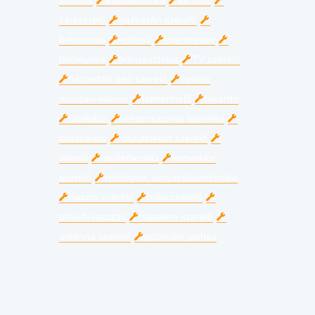
statikus
kaputechnika
kertész
zárszerelő
gázkazán szerelő
betonozás
építész
ezermester
földmunka
bútorasztalos
TV szerelő
háztartási gép szerelő
építési
műszaki ellenőr
fakitermelő
takarító
tapétázó
ereszcsatorna szerelés
csőszerelő
kaputelefon szerelő
vakoló
épületbontás
konvektor
szerelő
redőnyös, árnyékolástechnika
riasztó szerelő
bútorszerelő
teherfuvarozás
napelem szerelő
antenna szerelő
gázbojler javítás