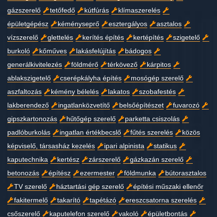
gázszerelő
tetőfedő
kútfúrás
klímaszerelés
épületgépész
kéményseprő
esztergályos
asztalos
vízszerelő
glettelés
kerítés építés
kertépítés
szigetelő
burkoló
kőműves
lakásfelújítás
bádogos
generálkivitelezés
földmérő
térkövező
kárpitos
ablakszigetelő
cserépkályha építés
mosógép szerelő
aszfaltozás
kémény bélelés
lakatos
szobafestés
lakberendező
ingatlanközvetítő
belsőépítészet
fuvarozó
gipszkartonozás
hűtőgép szerelő
parketta csiszolás
padlóburkolás
ingatlan értékbecslő
fűtés szerelés
közös
képviselő, társasház kezelés
ipari alpinista
statikus
kaputechnika
kertész
zárszerelő
gázkazán szerelő
betonozás
építész
ezermester
földmunka
bútorasztalos
TV szerelő
háztartási gép szerelő
építési műszaki ellenőr
fakitermelő
takarító
tapétázó
ereszcsatorna szerelés
csőszerelő
kaputelefon szerelő
vakoló
épületbontás