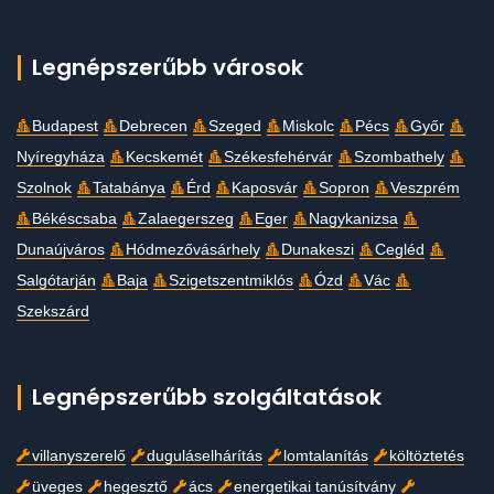
Legnépszerűbb városok
Budapest
Debrecen
Szeged
Miskolc
Pécs
Győr
Nyíregyháza
Kecskemét
Székesfehérvár
Szombathely
Szolnok
Tatabánya
Érd
Kaposvár
Sopron
Veszprém
Békéscsaba
Zalaegerszeg
Eger
Nagykanizsa
Dunaújváros
Hódmezővásárhely
Dunakeszi
Cegléd
Salgótarján
Baja
Szigetszentmiklós
Ózd
Vác
Szekszárd
Legnépszerűbb szolgáltatások
villanyszerelő
duguláselhárítás
lomtalanítás
költöztetés
üveges
hegesztő
ács
energetikai tanúsítvány