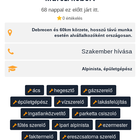
68 nappal ez előtt járt itt.
0 értékelés
Debrecen és 60km körzete, hosszú távú munka
esetén alvállalkozóként országosan.
Szakember hívása
Alpinista, épületgépész
ács
hegesztő
gázszerelő
épületgépész
vízszerelő
lakásfelújítás
ingatlanközvetítő
parketta csiszoló
fűtés szerelő
ipari alpinista
ezermester
fakitermelő
ereszcsatorna szerelő