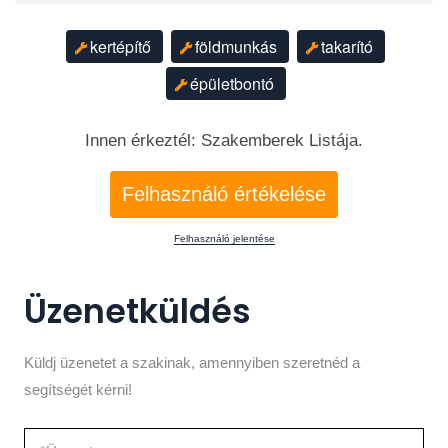
kertépítő
földmunkás
takarító
épületbontó
Innen érkeztél: Szakemberek Listája.
Felhasználó értékelése
Felhasználó jelentése
Üzenetküldés
Küldj üzenetet a szakinak, amennyiben szeretnéd a
segítségét kérni!