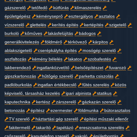
gázszerelő
tetőfedő
kútfúrás
klímaszerelés
épületgépész
kéményseprő
esztergályos
asztalos
vízszerelő
glettelés
kerítés építés
kertépítés
szigetelő
burkoló
kőműves
lakásfelújítás
bádogos
generálkivitelezés
földmérő
térkövező
kárpitos
ablakszigetelő
cserépkályha építés
mosógép szerelő
aszfaltozás
kémény bélelés
lakatos
szobafestés
lakberendező
ingatlanközvetítő
belsőépítészet
fuvarozó
gipszkartonozás
hűtőgép szerelő
parketta csiszolás
padlóburkolás
ingatlan értékbecslő
fűtés szerelés
közös
képviselő, társasház kezelés
ipari alpinista
statikus
kaputechnika
kertész
zárszerelő
gázkazán szerelő
betonozás
építész
ezermester
földmunka
bútorasztalos
TV szerelő
háztartási gép szerelő
építési műszaki ellenőr
fakitermelő
takarító
tapétázó
ereszcsatorna szerelés
csőszerelő
kaputelefon szerelő
vakoló
épületbontás