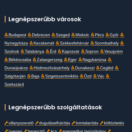
Legnépszerűbb városok
Budapest
Debrecen
Szeged
Miskolc
Pécs
Győr
Nyíregyháza
Kecskemét
Székesfehérvár
Szombathely
Szolnok
Tatabánya
Érd
Kaposvár
Sopron
Veszprém
Békéscsaba
Zalaegerszeg
Eger
Nagykanizsa
Dunaújváros
Hódmezővásárhely
Dunakeszi
Cegléd
Salgótarján
Baja
Szigetszentmiklós
Ózd
Vác
Szekszárd
Legnépszerűbb szolgáltatások
villanyszerelő
duguláselhárítás
lomtalanítás
költöztetés
üveges
hegesztő
ács
energetikai tanúsítvány