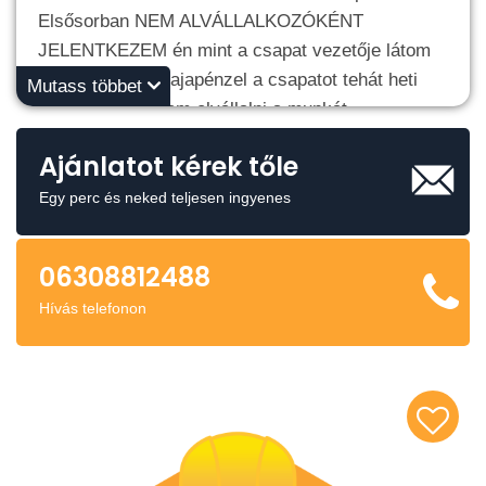
Elsősorban NEM ALVÁLLALKOZÓKÉNT
JELENTKEZEM én mint a csapat vezetője látom
el minden napi kajapénzel a csapatot tehát heti
Mutass többet
fizetéssel szoktam elvállalni a munkát
Illetve vidékről járunk (ingázás) munkába járás
Ajánlatot kérek tőle
támogatása.
Egy perc és neked teljesen ingyenes
Tapasztalatok:
06308812488
Földmunka (ásás , csatornázás,kábel fektetés).
Hívás telefonon
Takarítás
akár építkezéseken akár irodaházakban.
Ablak tisztítás
Lépcsőházak takarítása
Kész építőipari iroda házak takarítása