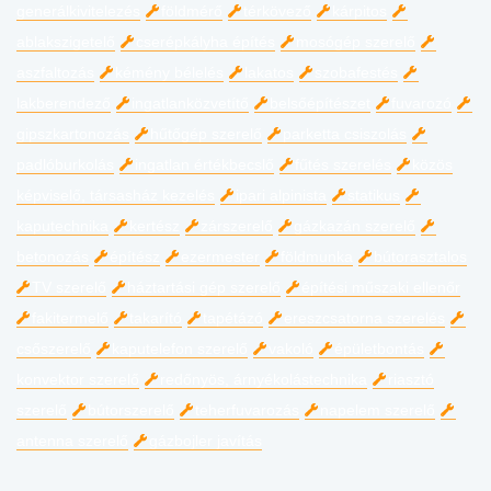
generálkivitelezés
földmérő
térkövező
kárpitos
ablakszigetelő
cserépkályha építés
mosógép szerelő
aszfaltozás
kémény bélelés
lakatos
szobafestés
lakberendező
ingatlanközvetítő
belsőépítészet
fuvarozó
gipszkartonozás
hűtőgép szerelő
parketta csiszolás
padlóburkolás
ingatlan értékbecslő
fűtés szerelés
közös
képviselő, társasház kezelés
ipari alpinista
statikus
kaputechnika
kertész
zárszerelő
gázkazán szerelő
betonozás
építész
ezermester
földmunka
bútorasztalos
TV szerelő
háztartási gép szerelő
építési műszaki ellenőr
fakitermelő
takarító
tapétázó
ereszcsatorna szerelés
csőszerelő
kaputelefon szerelő
vakoló
épületbontás
konvektor szerelő
redőnyös, árnyékolástechnika
riasztó
szerelő
bútorszerelő
teherfuvarozás
napelem szerelő
antenna szerelő
gázbojler javítás