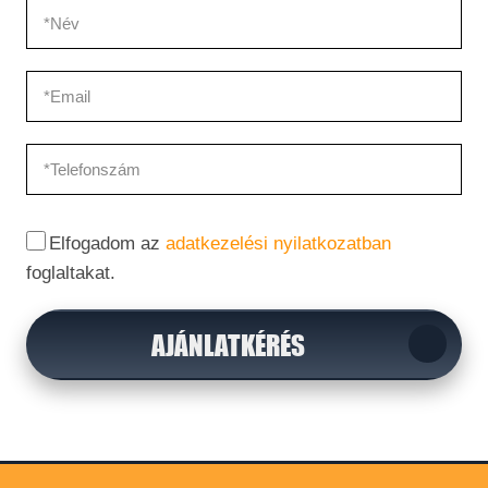
Érintésvédelmi felülvizsgálat során felmerült hibák
javítása
Tel.:
0670 336 3062
0630 733 0161
Gyors,Precíz,Higénikus Munkavégzés!
Elfogadom az
adatkezelési nyilatkozatban
Hívjon Minket Bizalommal!
foglaltakat.
AJÁNLATKÉRÉS