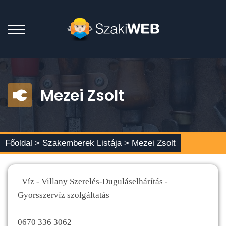
Mezei Zsolt
Főoldal >
Szakemberek Listája
> Mezei Zsolt
Víz - Villany Szerelés-Duguláselhárítás -
Gyorsszervíz szolgáltatás
0670 336 3062