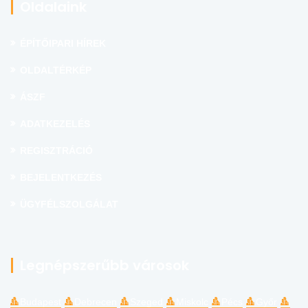
Oldalaink
ÉPÍTŐIPARI HÍREK
OLDALTÉRKÉP
ÁSZF
ADATKEZELÉS
REGISZTRÁCIÓ
BEJELENTKEZÉS
ÜGYFÉLSZOLGÁLAT
Legnépszerűbb városok
Budapest
Debrecen
Szeged
Miskolc
Pécs
Győr