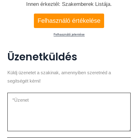
Innen érkeztél: Szakemberek Listája.
Konnektorok beszerelése, cseréje
Felhasználó értékelése
Villanykapcsolók beszerelése, cseréje
Felhasználó jelentése
Lakáselosztók beszerelése, cseréje
Üzenetküldés
Hibakeresés
Készülékbekötés, pl.: elektromos tűzhely, klíma,
Küldj üzenetet a szakinak, amennyiben szeretnéd a
bojler stb…
segítségét kérni!
Elektromos hálózat kialakítása
Elektromos hálózat bővítése
Vezetékek áthúzása/behúzása és kötése.