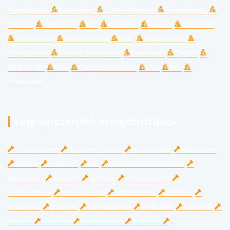
Nyíregyháza
Kecskemét
Székesfehérvár
Szombathely
Szolnok
Tatabánya
Érd
Kaposvár
Sopron
Veszprém
Békéscsaba
Zalaegerszeg
Eger
Nagykanizsa
Dunaújváros
Hódmezővásárhely
Dunakeszi
Cegléd
Salgótarján
Baja
Szigetszentmiklós
Ózd
Vác
Szekszárd
Legnépszerűbb szolgáltatások
villanyszerelő
duguláselhárítás
lomtalanítás
költöztetés
üveges
hegesztő
ács
energetikai tanúsítvány
gázszerelő
tetőfedő
kútfúrás
klímaszerelés
épületgépész
kéményseprő
esztergályos
asztalos
vízszerelő
glettelés
kerítés építés
kertépítés
szigetelő
burkoló
kőműves
lakásfelújítás
bádogos