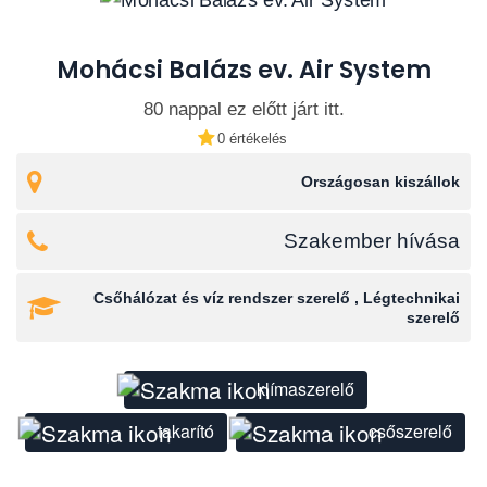
Mohácsi Balázs ev. Air System
80 nappal ez előtt járt itt.
0 értékelés
Országosan kiszállok
Szakember hívása
Csőhálózat és víz rendszer szerelő , Légtechnikai
szerelő
klímaszerelő
takarító
csőszerelő