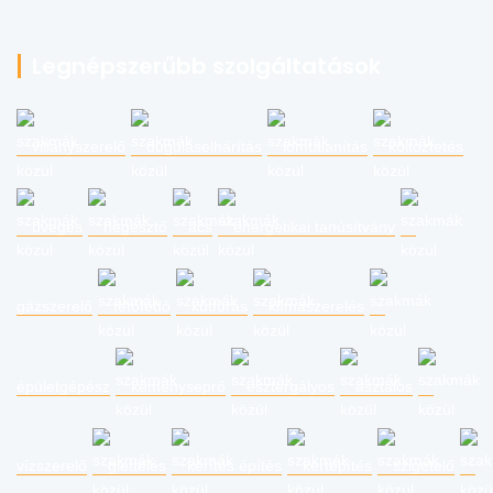
Legnépszerűbb szolgáltatások
villanyszerelő
duguláselhárítás
lomtalanítás
költöztetés
üveges
hegesztő
ács
energetikai tanúsítvány
gázszerelő
tetőfedő
kútfúrás
klímaszerelés
épületgépész
kéményseprő
esztergályos
asztalos
vízszerelő
glettelés
kerítés építés
kertépítés
szigetelő