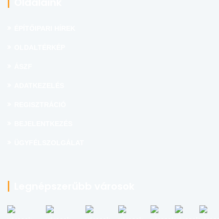
Oldalaink
ÉPÍTŐIPARI HÍREK
OLDALTÉRKÉP
ÁSZF
ADATKEZELÉS
REGISZTRÁCIÓ
BEJELENTKEZÉS
ÜGYFÉLSZOLGÁLAT
Legnépszerűbb városok