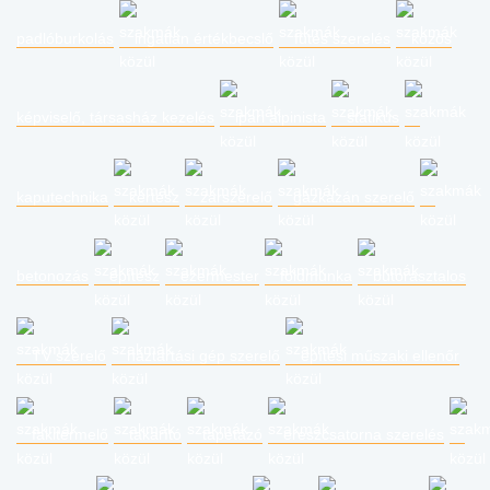
padlóburkolás
ingatlan értékbecslő
fűtés szerelés
közös
képviselő, társasház kezelés
ipari alpinista
statikus
kaputechnika
kertész
zárszerelő
gázkazán szerelő
betonozás
építész
ezermester
földmunka
bútorasztalos
TV szerelő
háztartási gép szerelő
építési műszaki ellenőr
fakitermelő
takarító
tapétázó
ereszcsatorna szerelés