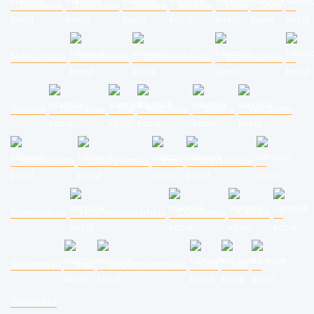
Budapest
Debrecen
Szeged
Miskolc
Pécs
Győr
Nyíregyháza
Kecskemét
Székesfehérvár
Szombathely
Szolnok
Tatabánya
Érd
Kaposvár
Sopron
Veszprém
Békéscsaba
Zalaegerszeg
Eger
Nagykanizsa
Dunaújváros
Hódmezővásárhely
Dunakeszi
Cegléd
Salgótarján
Baja
Szigetszentmiklós
Ózd
Vác
Szekszárd