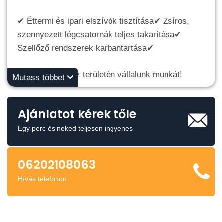
✔ Éttermi és ipari elszívók tisztítása✔ Zsíros,
szennyezett légcsatornák teljes takarítása✔
Szellőző rendszerek karbantartása✔
🚛 Ország egész területén vállalunk munkát!
Mutass többet
💨 Precíz, gyors, tiszta munkavégzés💨
Ajánlatot kérek tőle
Megbízható, tapasztalt szakember💨
Versenyképes árak
Egy perc és neked teljesen ingyenes
📞 Hívjon bizalommal: 06-20/210-80-63
06202108063
infoairsystem@freemail.hu 📩 Üzenetben is
Hívás telefonon
elérhető
👉 Ingyenes felmérés az ország egész területén!