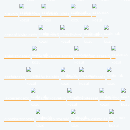
burkoló
kőműves
lakásfelújítás
bádogos
generálkivitelezés
földmérő
térkövező
kárpitos
ablakszigetelő
cserépkályha építés
mosógép szerelő
aszfaltozás
kémény bélelés
lakatos
szobafestés
lakberendező
ingatlanközvetítő
belsőépítészet
fuvarozó
gipszkartonozás
hűtőgép szerelő
parketta csiszolás