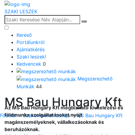
SZAKI LESZEK
Kereső
Portálunkról
Ajánlatkérés
Szaki leszek!
Kedvencek
0
Megszerezhető
Munkák
44
MS Bau Hungary Kft
Az MS Bau Hungary Kft megbízható kivitelezési és
földmunka szolgáltatásokat nyújt
Főoldal >
Szakemberek Listája
> MS Bau Hungary Kft
magánszemélyeknek, vállalkozásoknak és
beruházóknak.