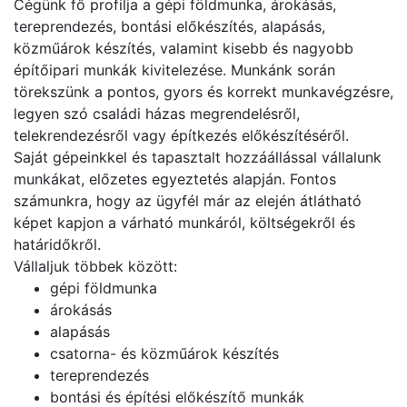
Cégünk fő profilja a gépi földmunka, árokásás,
tereprendezés, bontási előkészítés, alapásás,
közműárok készítés, valamint kisebb és nagyobb
építőipari munkák kivitelezése. Munkánk során
törekszünk a pontos, gyors és korrekt munkavégzésre,
legyen szó családi házas megrendelésről,
telekrendezésről vagy építkezés előkészítéséről.
Saját gépeinkkel és tapasztalt hozzáállással vállalunk
munkákat, előzetes egyeztetés alapján. Fontos
számunkra, hogy az ügyfél már az elején átlátható
képet kapjon a várható munkáról, költségekről és
határidőkről.
Vállaljuk többek között:
gépi földmunka
árokásás
alapásás
csatorna- és közműárok készítés
tereprendezés
bontási és építési előkészítő munkák