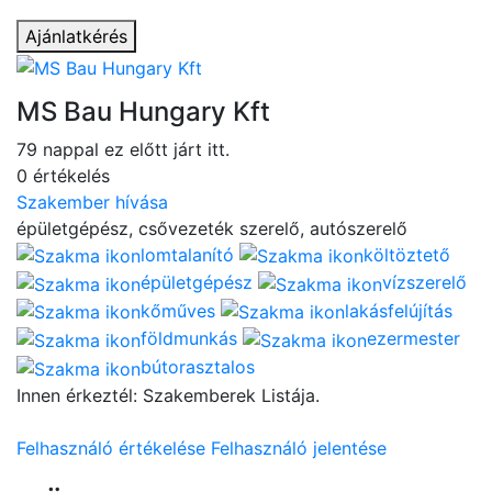
Ajánlatkérés
MS Bau Hungary Kft
79 nappal ez előtt járt itt.
0 értékelés
Szakember hívása
épületgépész, csővezeték szerelő, autószerelő
lomtalanító
költöztető
épületgépész
vízszerelő
kőműves
lakásfelújítás
földmunkás
ezermester
bútorasztalos
Innen érkeztél: Szakemberek Listája.
Felhasználó értékelése
Felhasználó jelentése