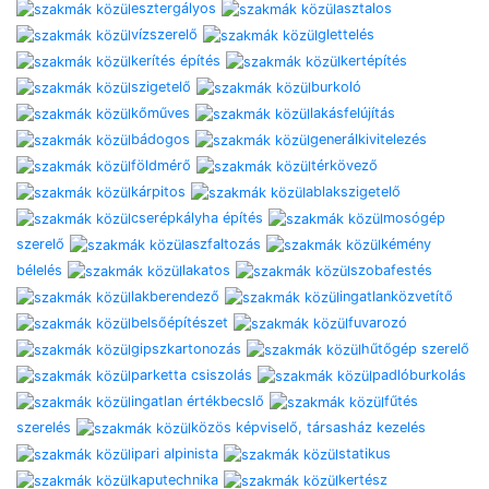
esztergályos
asztalos
vízszerelő
glettelés
kerítés építés
kertépítés
szigetelő
burkoló
kőműves
lakásfelújítás
bádogos
generálkivitelezés
földmérő
térkövező
kárpitos
ablakszigetelő
cserépkályha építés
mosógép
szerelő
aszfaltozás
kémény
bélelés
lakatos
szobafestés
lakberendező
ingatlanközvetítő
belsőépítészet
fuvarozó
gipszkartonozás
hűtőgép szerelő
parketta csiszolás
padlóburkolás
ingatlan értékbecslő
fűtés
szerelés
közös képviselő, társasház kezelés
ipari alpinista
statikus
kaputechnika
kertész