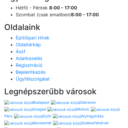
Hétfő - Péntek
8:00 - 17:00
Szombat (csak emailben)
8:00 - 17:00
Oldalaink
Építőipari Hírek
Oldaltérkép
Ászf
Adatkezelés
Regisztráció
Bejelentkezés
Ügyfélszolgálat
Legnépszerűbb városok
Budapest
Debrecen
Szeged
Miskolc
Pécs
Győr
Nyíregyháza
Kecskemét
Székesfehérvár