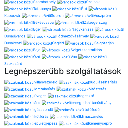
Szombathely
Szolnok
Tatabánya
Érd
Kaposvár
Sopron
Veszprém
Békéscsaba
Zalaegerszeg
Eger
Nagykanizsa
Dunaújváros
Hódmezővásárhely
Dunakeszi
Cegléd
Salgótarján
Baja
Szigetszentmiklós
Ózd
Vác
Szekszárd
Legnépszerűbb szolgáltatások
villanyszerelő
duguláselhárítás
lomtalanítás
költöztetés
üveges
hegesztő
ács
energetikai tanúsítvány
gázszerelő
tetőfedő
kútfúrás
klímaszerelés
épületgépész
kéményseprő