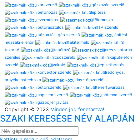
zárszerelő
gázkazán szerelő
betonozás
építész
ezermester
földmunka
bútorasztalos
TV szerelő
háztartási gép szerelő
építési
műszaki ellenőr
fakitermelő
takarító
tapétázó
ereszcsatorna
szerelés
csőszerelő
kaputelefon
szerelő
vakoló
épületbontás
konvektor szerelő
redőnyös,
árnyékolástechnika
riasztó szerelő
bútorszerelő
teherfuvarozás
napelem szerelő
antenna szerelő
gázbojler javítás
Copyright © 2023
Minden jog fenntartva!
SZAKI KERESÉSE NÉV ALAPJÁN
Kattints a megjelenő adatlapra.