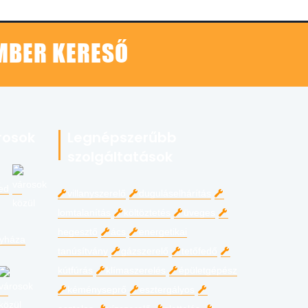
EMBER KERESŐ
rosok
Legnépszerűbb
szolgáltatások
ed
villanyszerelő
duguláselhárítás
lomtalanítás
költöztetés
üveges
hegesztő
ács
energetikai
gyháza
tanúsítvány
gázszerelő
tetőfedő
kútfúrás
klímaszerelés
épületgépész
kéményseprő
esztergályos