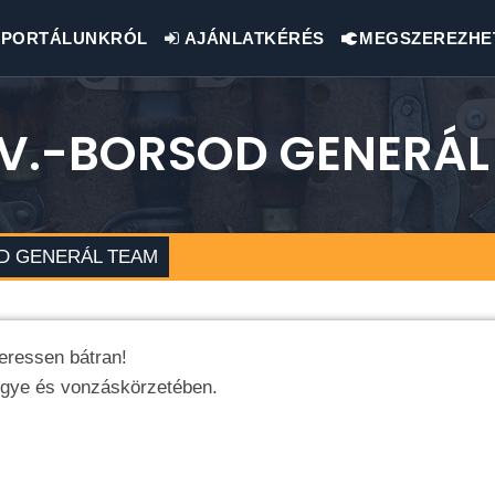
PORTÁLUNKRÓL
AJÁNLATKÉRÉS
MEGSZEREZHE
E.V.-BORSOD GENERÁ
SOD GENERÁL TEAM
eressen bátran!
egye és vonzáskörzetében.