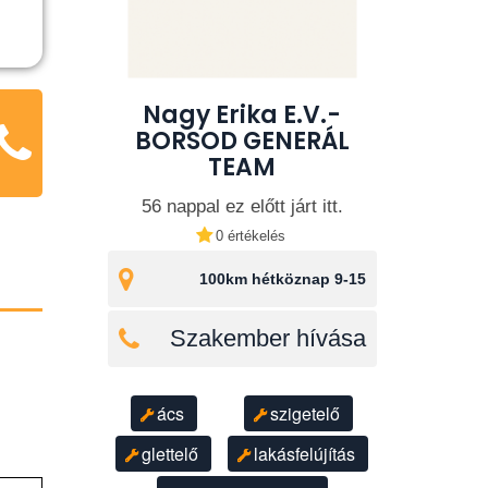
Nagy Erika E.V.-
BORSOD GENERÁL
TEAM
56 nappal ez előtt járt itt.
0 értékelés
100km hétköznap 9-15
Szakember hívása
ács
szigetelő
glettelő
lakásfelújítás