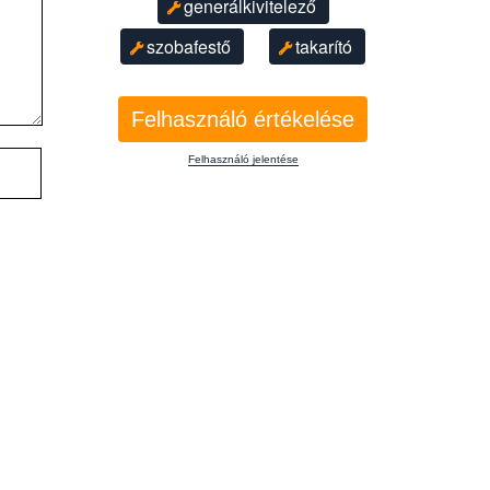
generálkivitelező
szobafestő
takarító
Felhasználó értékelése
Felhasználó jelentése