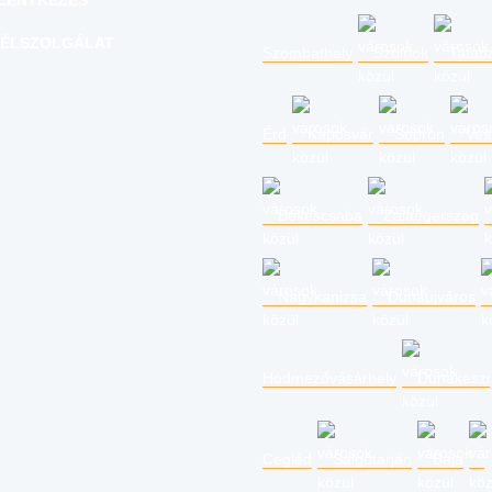
LENTKEZÉS
ÉLSZOLGÁLAT
Szombathely
Szolnok
Tatab
Érd
Kaposvár
Sopron
Ves
Békéscsaba
Zalaegerszeg
Nagykanizsa
Dunaújváros
Hódmezővásárhely
Dunakeszi
Cegléd
Salgótarján
Baja