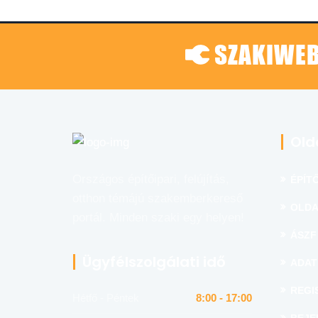
SZAKIWEB
Old
Országos építőipari, felújítás,
ÉPÍTŐ
otthon témájú szakemberkereső
OLDA
portál. Minden szaki egy helyen!
ÁSZF
Ügyfélszolgálati idő
ADAT
REGI
Hétfő - Péntek
8:00 - 17:00