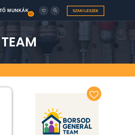
TŐ MUNKÁK
SZAKI LESZEK
43
L TEAM