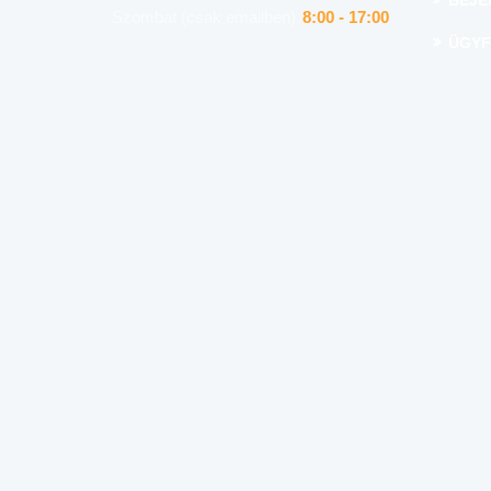
BEJE
Szombat (csak emailben)
8:00 - 17:00
ÜGYF