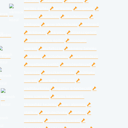
asztalos
vízszerelő
glettelés
kerítés építés
kertépítés
szigetelő
ánya
burkoló
kőműves
lakásfelújítás
bádogos
generálkivitelezés
földmérő
térkövező
kárpitos
ablakszigetelő
zprém
cserépkályha építés
mosógép
szerelő
aszfaltozás
kémény bélelés
Eger
lakatos
szobafestés
lakberendező
ingatlanközvetítő
belsőépítészet
fuvarozó
gipszkartonozás
hűtőgép
szerelő
parketta csiszolás
padlóburkolás
ingatlan értékbecslő
fűtés szerelés
közös képviselő,
társasház kezelés
ipari alpinista
statikus
kaputechnika
kertész
zárszerelő
gázkazán szerelő