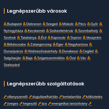
Legnépszerűbb városok
Budapest
Debrecen
Szeged
Miskolc
Pécs
Győr
Nyíregyháza
Kecskemét
Székesfehérvár
Szombathely
Szolnok
Tatabánya
Érd
Kaposvár
Sopron
Veszprém
Békéscsaba
Zalaegerszeg
Eger
Nagykanizsa
Dunaújváros
Hódmezővásárhely
Dunakeszi
Cegléd
Salgótarján
Baja
Szigetszentmiklós
Ózd
Vác
Szekszárd
Legnépszerűbb szolgáltatások
villanyszerelő
duguláselhárítás
lomtalanítás
költöztetés
üveges
hegesztő
ács
energetikai tanúsítvány