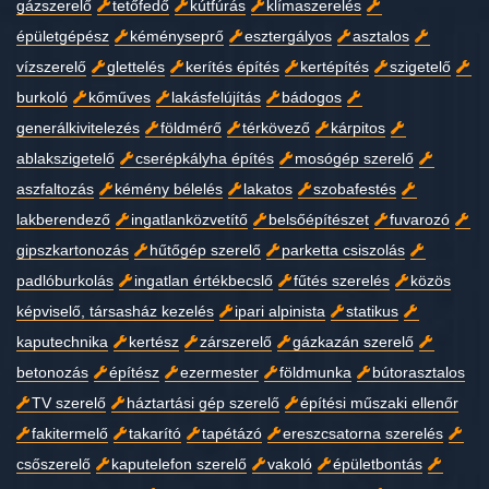
gázszerelő
tetőfedő
kútfúrás
klímaszerelés
épületgépész
kéményseprő
esztergályos
asztalos
vízszerelő
glettelés
kerítés építés
kertépítés
szigetelő
burkoló
kőműves
lakásfelújítás
bádogos
generálkivitelezés
földmérő
térkövező
kárpitos
ablakszigetelő
cserépkályha építés
mosógép szerelő
aszfaltozás
kémény bélelés
lakatos
szobafestés
lakberendező
ingatlanközvetítő
belsőépítészet
fuvarozó
gipszkartonozás
hűtőgép szerelő
parketta csiszolás
padlóburkolás
ingatlan értékbecslő
fűtés szerelés
közös
képviselő, társasház kezelés
ipari alpinista
statikus
kaputechnika
kertész
zárszerelő
gázkazán szerelő
betonozás
építész
ezermester
földmunka
bútorasztalos
TV szerelő
háztartási gép szerelő
építési műszaki ellenőr
fakitermelő
takarító
tapétázó
ereszcsatorna szerelés
csőszerelő
kaputelefon szerelő
vakoló
épületbontás