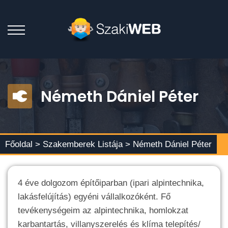
Németh Dániel Péter
Főoldal >
Szakemberek Listája
> Németh Dániel Péter
4 éve dolgozom építőiparban (ipari alpintechnika,
lakásfelújítás) egyéni vállalkozóként. Fő
tevékenységeim az alpintechnika, homlokzat
karbantartás, villanyszerelés és klíma telepítés/