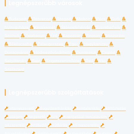
Legnépszerűbb városok
Budapest
Debrecen
Szeged
Miskolc
Pécs
Győr
Nyíregyháza
Kecskemét
Székesfehérvár
Szombathely
Szolnok
Tatabánya
Érd
Kaposvár
Sopron
Veszprém
Békéscsaba
Zalaegerszeg
Eger
Nagykanizsa
Dunaújváros
Hódmezővásárhely
Dunakeszi
Cegléd
Salgótarján
Baja
Szigetszentmiklós
Ózd
Vác
Szekszárd
Legnépszerűbb szolgáltatások
villanyszerelő
duguláselhárítás
lomtalanítás
költöztetés
üveges
hegesztő
ács
energetikai tanúsítvány
gázszerelő
tetőfedő
kútfúrás
klímaszerelés
épületgépész
kéményseprő
esztergályos
asztalos