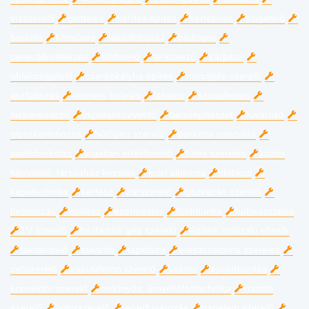
vízszerelő
glettelés
kerítés építés
kertépítés
szigetelő
burkoló
kőműves
lakásfelújítás
bádogos
generálkivitelezés
földmérő
térkövező
kárpitos
ablakszigetelő
cserépkályha építés
mosógép szerelő
aszfaltozás
kémény bélelés
lakatos
szobafestés
lakberendező
ingatlanközvetítő
belsőépítészet
fuvarozó
gipszkartonozás
hűtőgép szerelő
parketta csiszolás
padlóburkolás
ingatlan értékbecslő
fűtés szerelés
közös
képviselő, társasház kezelés
ipari alpinista
statikus
kaputechnika
kertész
zárszerelő
gázkazán szerelő
betonozás
építész
ezermester
földmunka
bútorasztalos
TV szerelő
háztartási gép szerelő
építési műszaki ellenőr
fakitermelő
takarító
tapétázó
ereszcsatorna szerelés
csőszerelő
kaputelefon szerelő
vakoló
épületbontás
konvektor szerelő
redőnyös, árnyékolástechnika
riasztó
szerelő
bútorszerelő
teherfuvarozás
napelem szerelő