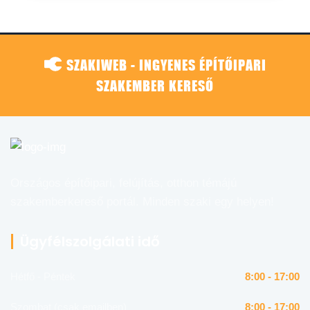
SZAKIWEB - INGYENES ÉPÍTŐIPARI
SZAKEMBER KERESŐ
Országos építőipari, felújítás, otthon témájú
szakemberkereső portál. Minden szaki egy helyen!
Ügyfélszolgálati idő
Hétfő - Péntek
8:00 - 17:00
Szombat (csak emailben)
8:00 - 17:00