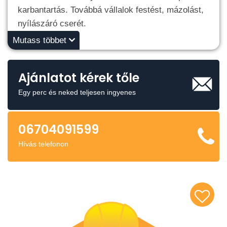
karbantartás. Továbbá vállalok festést, mázolást,
nyílászáró cserét.
Mutass többet
Ajánlatot kérek tőle
Egy perc és neked teljesen ingyenes
06704091599
Hívás telefonon