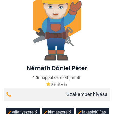
Németh Dániel Péter
428 nappal ez előtt járt itt.
0 értékelés
Szakember hívása
villanyszerelő
klímaszerelő
lakásfelújítás