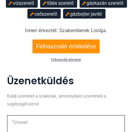
vízszerelő
fűtés szerelő
gázkazán szerelő
csőszerelő
gázbojler javító
Innen érkeztél: Szakemberek Listája.
Felhasználó értékelése
Felhasználó jelentése
Üzenetküldés
Küldj üzenetet a szakinak, amennyiben szeretnéd a
segítségét kérni!