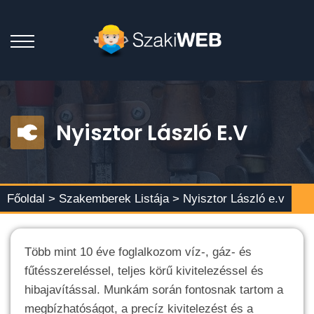
Nyisztor László E.v
Főoldal >
Szakemberek Listája
> Nyisztor László e.v
Több mint 10 éve foglalkozom víz-, gáz- és
fűtésszereléssel, teljes körű kivitelezéssel és
hibajavítással. Munkám során fontosnak tartom a
megbízhatóságot, a precíz kivitelezést és a