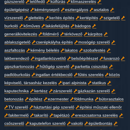
gázszerelő
tetőfedő
kútfúrás
klímaszerelés
épületgépész
kéményseprő
esztergályos
asztalos
vízszerelő
glettelés
kerítés építés
kertépítés
szigetelő
burkoló
kőműves
lakásfelújítás
bádogos
generálkivitelezés
földmérő
térkövező
kárpitos
ablakszigetelő
cserépkályha építés
mosógép szerelő
aszfaltozás
kémény bélelés
lakatos
szobafestés
lakberendező
ingatlanközvetítő
belsőépítészet
fuvarozó
gipszkartonozás
hűtőgép szerelő
parketta csiszolás
padlóburkolás
ingatlan értékbecslő
fűtés szerelés
közös
képviselő, társasház kezelés
ipari alpinista
statikus
kaputechnika
kertész
zárszerelő
gázkazán szerelő
betonozás
építész
ezermester
földmunka
bútorasztalos
TV szerelő
háztartási gép szerelő
építési műszaki ellenőr
fakitermelő
takarító
tapétázó
ereszcsatorna szerelés
csőszerelő
kaputelefon szerelő
vakoló
épületbontás