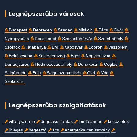
Legnépszerűbb városok
Budapest
Debrecen
Szeged
Miskolc
Pécs
Győr
Nyíregyháza
Kecskemét
Székesfehérvár
Szombathely
Szolnok
Tatabánya
Érd
Kaposvár
Sopron
Veszprém
Békéscsaba
Zalaegerszeg
Eger
Nagykanizsa
Dunaújváros
Hódmezővásárhely
Dunakeszi
Cegléd
Salgótarján
Baja
Szigetszentmiklós
Ózd
Vác
Szekszárd
Legnépszerűbb szolgáltatások
villanyszerelő
duguláselhárítás
lomtalanítás
költöztetés
üveges
hegesztő
ács
energetikai tanúsítvány