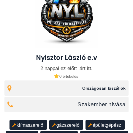
más megy utána menteni a menthetőt.
Nyisztor László e.v
2 nappal ez előtt járt itt.
0 értékelés
Országosan kiszállok
Szakember hívása
klímaszerelő
gázszerelő
épületgépész