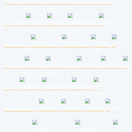
üveges
hegesztő
ács
energetikai tanúsítvány
gázszerelő
tetőfedő
kútfúrás
klímaszerelés
épületgépész
kéményseprő
esztergályos
asztalos
vízszerelő
glettelés
kerítés építés
kertépítés
szigetelő
burkoló
kőműves
lakásfelújítás
bádogos
generálkivitelezés
földmérő
térkövező
kárpitos
ablakszigetelő
cserépkályha építés
mosógép szerelő