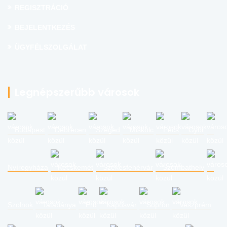
REGISZTRÁCIÓ
BEJELENTKEZÉS
ÜGYFÉLSZOLGÁLAT
Legnépszerűbb városok
Budapest
Debrecen
Szeged
Miskolc
Pécs
Győr
Nyíregyháza
Kecskemét
Székesfehérvár
Szombathely
Szolnok
Tatabánya
Érd
Kaposvár
Sopron
Veszprém