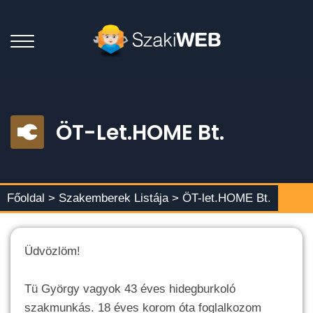
ÖT-Let.HOME Bt.
Főoldal >
Szakemberek Listája
> ÖT-let.HOME Bt.
Üdvözlöm!
Tü György vagyok 43 éves hidegburkoló
szakmunkás. 18 éves korom óta foglalkozom