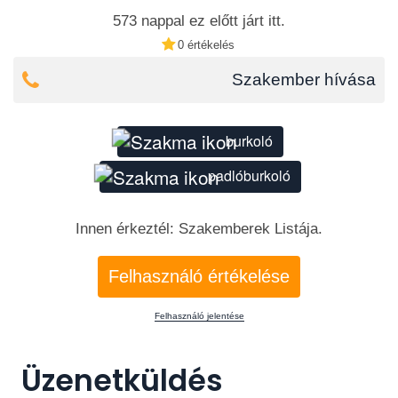
573 nappal ez előtt járt itt.
0 értékelés
Szakember hívása
burkoló
padlóburkoló
Innen érkeztél: Szakemberek Listája.
Felhasználó értékelése
Felhasználó jelentése
Üzenetküldés