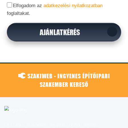
Elfogadom az
adatkezelési nyilatkozatban
foglaltakat.
AJÁNLATKÉRÉS
SZAKIWEB - INGYENES ÉPÍTŐIPARI
SZAKEMBER KERESŐ
Országos építőipari, felújítás, otthon témájú