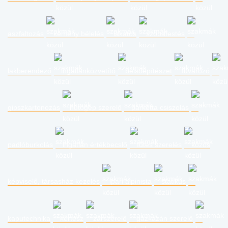
aszfaltozás
kémény bélelés
lakatos
szobafestés
lakberendező
ingatlanközvetítő
belsőépítészet
fuvarozó
gipszkartonozás
hűtőgép szerelő
parketta csiszolás
padlóburkolás
ingatlan értékbecslő
fűtés szerelés
közös
képviselő, társasház kezelés
ipari alpinista
statikus
kaputechnika
kertész
zárszerelő
gázkazán szerelő