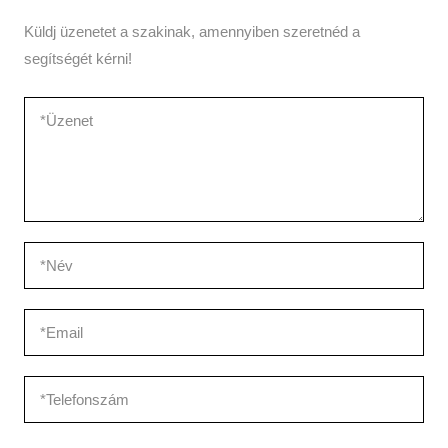
Küldj üzenetet a szakinak, amennyiben szeretnéd a
segítségét kérni!