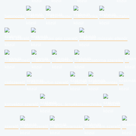
betonozás
építész
ezermester
földmunka
bútorasztalos
TV szerelő
háztartási gép szerelő
építési műszaki ellenőr
fakitermelő
takarító
tapétázó
ereszcsatorna szerelés
csőszerelő
kaputelefon szerelő
vakoló
épületbontás
konvektor szerelő
redőnyös, árnyékolástechnika
riasztó
szerelő
bútorszerelő
teherfuvarozás
napelem szerelő