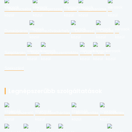
Békéscsaba
Zalaegerszeg
Eger
Nagykanizsa
Dunaújváros
Hódmezővásárhely
Dunakeszi
Cegléd
Salgótarján
Baja
Szigetszentmiklós
Ózd
Vác
Szekszárd
Legnépszerűbb szolgáltatások
villanyszerelő
duguláselhárítás
lomtalanítás
költöztetés