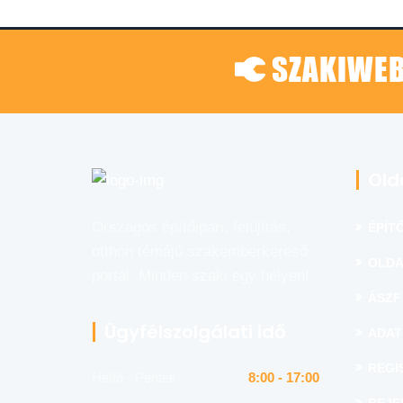
SZAKIWEB
Old
Országos építőipari, felújítás,
ÉPÍTŐ
otthon témájú szakemberkereső
OLDA
portál. Minden szaki egy helyen!
ÁSZF
Ügyfélszolgálati idő
ADAT
REGI
Hétfő - Péntek
8:00 - 17:00