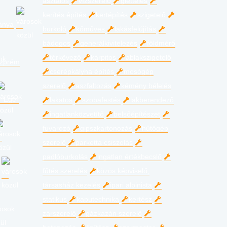
asztalos
vízszerelő
glettelés
kerítés építés
kertépítés
szigetelő
ánya
burkoló
kőműves
lakásfelújítás
bádogos
generálkivitelezés
földmérő
térkövező
kárpitos
ablakszigetelő
zprém
cserépkályha építés
mosógép
szerelő
aszfaltozás
kémény bélelés
Eger
lakatos
szobafestés
lakberendező
ingatlanközvetítő
belsőépítészet
fuvarozó
gipszkartonozás
hűtőgép
szerelő
parketta csiszolás
padlóburkolás
ingatlan értékbecslő
fűtés szerelés
közös képviselő,
társasház kezelés
ipari alpinista
statikus
kaputechnika
kertész
zárszerelő
gázkazán szerelő