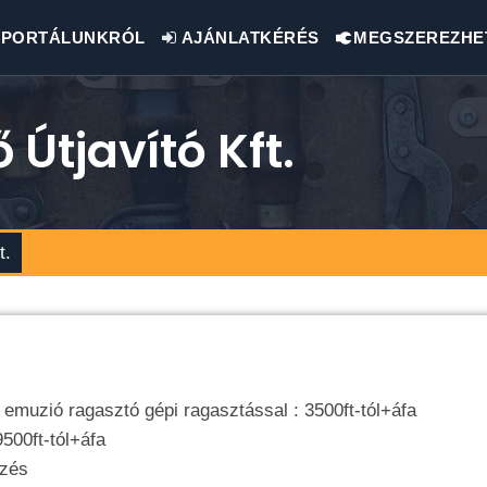
PORTÁLUNKRÓL
AJÁNLATKÉRÉS
MEGSZEREZHE
 Útjavító Kft.
t.
0 emuzió ragasztó gépi ragasztással : 3500ft-tól+áfa
9500ft-tól+áfa
ezés