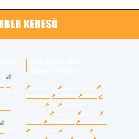
EMBER KERESŐ
rosok
Legnépszerűbb
szolgáltatások
ed
villanyszerelő
duguláselhárítás
lomtalanítás
költöztetés
üveges
hegesztő
ács
energetikai
gyháza
tanúsítvány
gázszerelő
tetőfedő
kútfúrás
klímaszerelés
épületgépész
kéményseprő
esztergályos