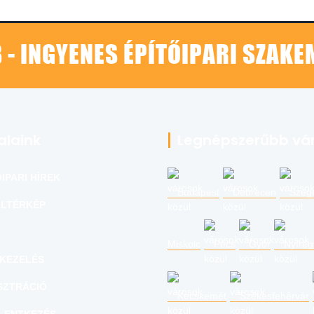
 - INGYENES ÉPÍTŐIPARI SZAK
alaink
Legnépszerűbb vá
IPARI HÍREK
Budapest
Debrecen
Szeg
LTÉRKÉP
Miskolc
Pécs
Győr
Nyíre
KEZELÉS
SZTRÁCIÓ
Kecskemét
Székesfehérvár