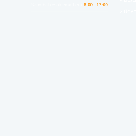
BEJE
Szombat (csak emailben)
8:00 - 17:00
ÜGYF