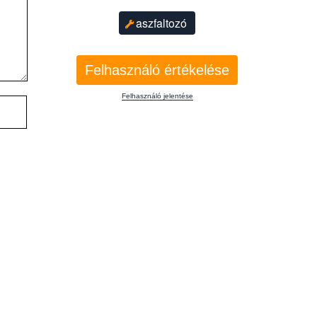
aszfaltozó
Felhasználó értékelése
Felhasználó jelentése