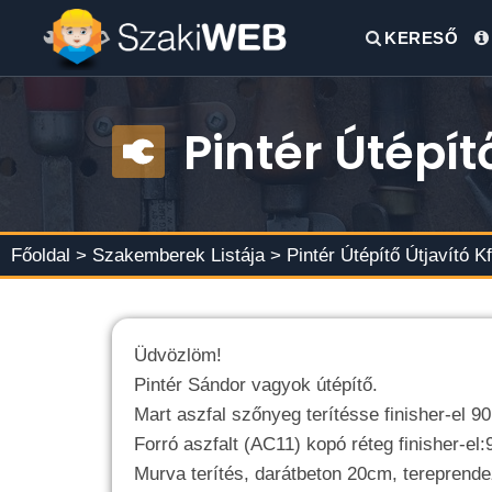
KERESŐ
Pintér Útépítő
Főoldal >
Szakemberek Listája
> Pintér Útépítő Útjavító Kf
Üdvözlöm!
Pintér Sándor vagyok útépítő.
Mart aszfal szőnyeg terítésse finisher-el 9
Forró aszfalt (AC11) kopó réteg finisher-el:
Murva terítés, darátbeton 20cm, tereprend