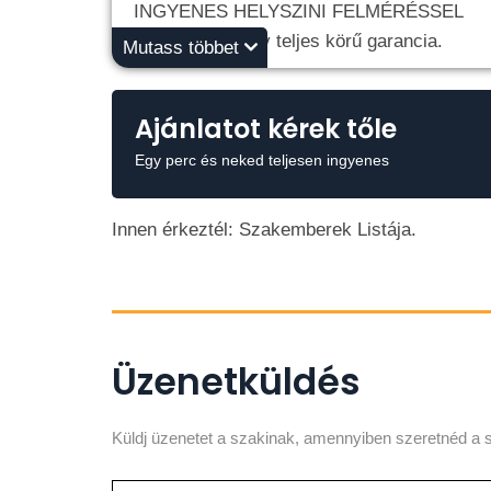
INGYENES HELYSZINI FELMÉRÉSSEL
Számlával 5 év teljes körű garancia.
Mutass többet
Pintér Sándor
Ajánlatot kérek tőle
+36 30 165 3202
Egy perc és neked teljesen ingyenes
Innen érkeztél: Szakemberek Listája.
Üzenetküldés
Küldj üzenetet a szakinak, amennyiben szeretnéd a s