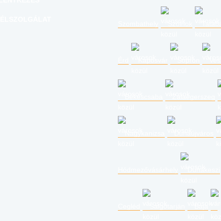
LENTKEZÉS
ÉLSZOLGÁLAT
Szombathely
Szolnok
Tatab
Érd
Kaposvár
Sopron
Ves
Békéscsaba
Zalaegerszeg
Nagykanizsa
Dunaújváros
Hódmezővásárhely
Dunakeszi
Cegléd
Salgótarján
Baja