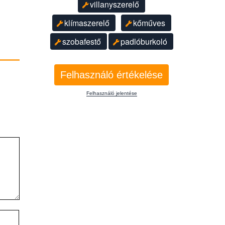
villanyszerelő
klímaszerelő
kőműves
szobafestő
padlóburkoló
Felhasználó értékelése
Felhasználó jelentése