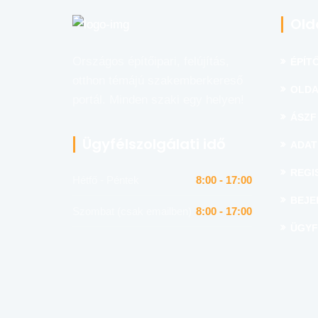
Old
Országos építőipari, felújítás,
ÉPÍTŐ
otthon témájú szakemberkereső
OLDA
portál. Minden szaki egy helyen!
ÁSZF
Ügyfélszolgálati idő
ADAT
REGI
Hétfő - Péntek
8:00 - 17:00
BEJE
Szombat (csak emailben)
8:00 - 17:00
ÜGYF