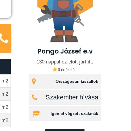
Pongo József e.v
130 nappal ez előtt járt itt.
0 értékelés
/ m2
Országosan kiszállok
/ m2
Szakember hívása
/ m2
Igen el végzett szakmàk
/ m2