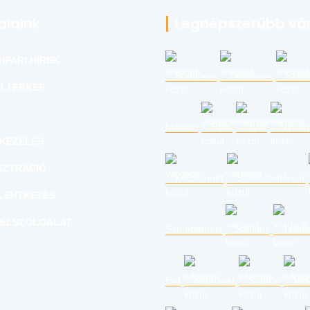
alaink
Legnépszerűbb vá
IPARI HÍREK
Budapest
Debrecen
Szeg
LTÉRKÉP
Miskolc
Pécs
Győr
Nyíre
KEZELÉS
SZTRÁCIÓ
Kecskemét
Székesfehérvár
LENTKEZÉS
ÉLSZOLGÁLAT
Szombathely
Szolnok
Tatab
Érd
Kaposvár
Sopron
Ves