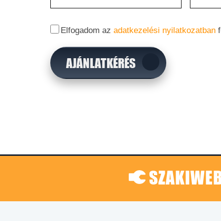
Elfogadom az
adatkezelési nyilatkozatban
f
AJÁNLATKÉRÉS
SZAKIWEB