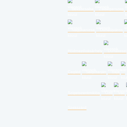
Békéscsaba
Zalaegerszeg
Nagykanizsa
Dunaújváros
Hódmezővásárhely
Dunakeszi
Cegléd
Salgótarján
Baja
Szigetszentmiklós
Ózd
Vác
Szekszárd