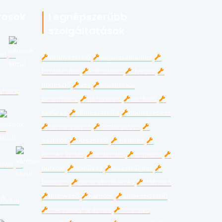
rosok
Legnépszerűbb
szolgáltatások
ed
villanyszerelő
duguláselhárítás
lomtalanítás
költöztetés
üveges
hegesztő
ács
energetikai
gyháza
tanúsítvány
gázszerelő
tetőfedő
kútfúrás
klímaszerelés
épületgépész
kéményseprő
esztergályos
asztalos
vízszerelő
glettelés
kerítés építés
kertépítés
szigetelő
ánya
burkoló
kőműves
lakásfelújítás
bádogos
generálkivitelezés
földmérő
térkövező
kárpitos
ablakszigetelő
zprém
cserépkályha építés
mosógép