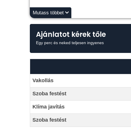
Mutass többet
Ajánlatot kérek tőle
Egy perc és neked teljesen ingyenes
Vakollás
Szoba festést
Klíma javítás
Szoba festést