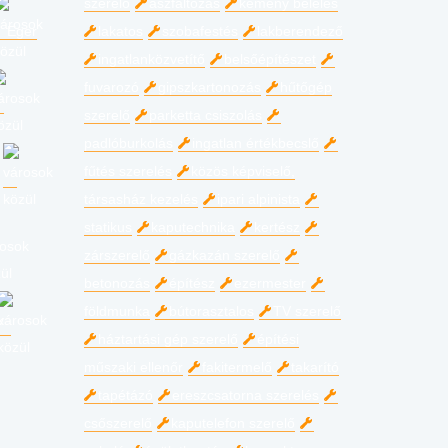
szerelő
aszfaltozás
kémény bélelés
Eger
lakatos
szobafestés
lakberendező
ingatlanközvetítő
belsőépítészet
fuvarozó
gipszkartonozás
hűtőgép
szerelő
parketta csiszolás
padlóburkolás
ingatlan értékbecslő
fűtés szerelés
közös képviselő,
társasház kezelés
ipari alpinista
statikus
kaputechnika
kertész
zárszerelő
gázkazán szerelő
betonozás
építész
ezermester
földmunka
bútorasztalos
TV szerelő
háztartási gép szerelő
építési
műszaki ellenőr
fakitermelő
takarító
tapétázó
ereszcsatorna szerelés
csőszerelő
kaputelefon szerelő