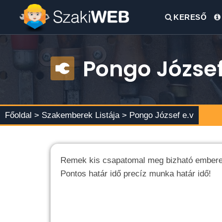
KERESŐ
Pongo József
Főoldal >
Szakemberek Listája
> Pongo József e.v
Remek kis csapatomal meg bizható ember
Pontos határ idő precíz munka határ idő!