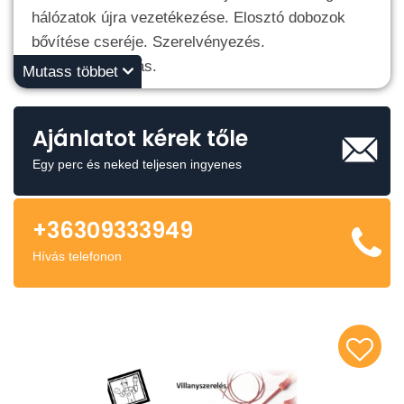
hálózatok újra vezetékezése. Elosztó dobozok
bővítése cseréje. Szerelvényezés.
Kábelcsatornázás.
Mutass többet
Kérjen ár ajánlatot akár e-mailen keresztül is .
Ajánlatot kérek tőle
Egy perc és neked teljesen ingyenes
+36309333949
Hívás telefonon