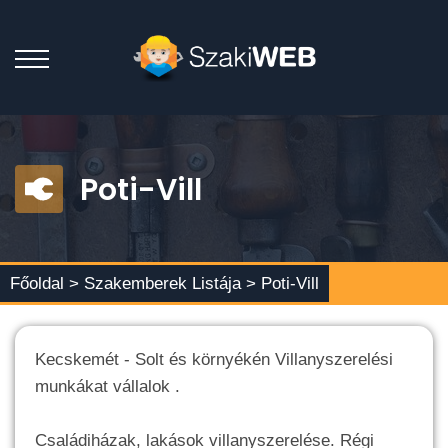
Poti-Vill
Főoldal >
Szakemberek Listája
> Poti-Vill
Kecskemét - Solt és környékén Villanyszerelési
munkákat vállalok .
Családiházak, lakások villanyszerelése. Régi