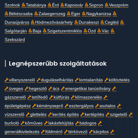
Szolnok
Tatabánya
Érd
Kaposvár
Sopron
Veszprém
Békéscsaba
Zalaegerszeg
Eger
Nagykanizsa
Dunaújváros
Hódmezővásárhely
Dunakeszi
Cegléd
Salgótarján
Baja
Szigetszentmiklós
Ózd
Vác
Szekszárd
Legnépszerűbb szolgáltatások
villanyszerelő
duguláselhárítás
lomtalanítás
költöztetés
üveges
hegesztő
ács
energetikai tanúsítvány
gázszerelő
tetőfedő
kútfúrás
klímaszerelés
épületgépész
kéményseprő
esztergályos
asztalos
vízszerelő
glettelés
kerítés építés
kertépítés
szigetelő
burkoló
kőműves
lakásfelújítás
bádogos
generálkivitelezés
földmérő
térkövező
kárpitos