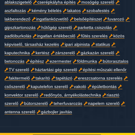
ablakszigetelő
cserépkályha építés
mosógép szerelő
aszfaltozás
kémény bélelés
lakatos
szobafestés
lakberendező
ingatlanközvetítő
belsőépítészet
fuvarozó
gipszkartonozás
hűtőgép szerelő
parketta csiszolás
padlóburkolás
ingatlan értékbecslő
fűtés szerelés
közös
képviselő, társasház kezelés
ipari alpinista
statikus
kaputechnika
kertész
zárszerelő
gázkazán szerelő
betonozás
építész
ezermester
földmunka
bútorasztalos
TV szerelő
háztartási gép szerelő
építési műszaki ellenőr
fakitermelő
takarító
tapétázó
ereszcsatorna szerelés
csőszerelő
kaputelefon szerelő
vakoló
épületbontás
konvektor szerelő
redőnyös, árnyékolástechnika
riasztó
szerelő
bútorszerelő
teherfuvarozás
napelem szerelő
antenna szerelő
gázbojler javítás