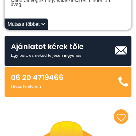
katedrálüvegek nagy választéka és minden ami
üveg.
Mutass többet
Ajánlatot kérek tőle
Egy perc és neked teljesen ingyenes
06 20 4719466
Hívás telefonon