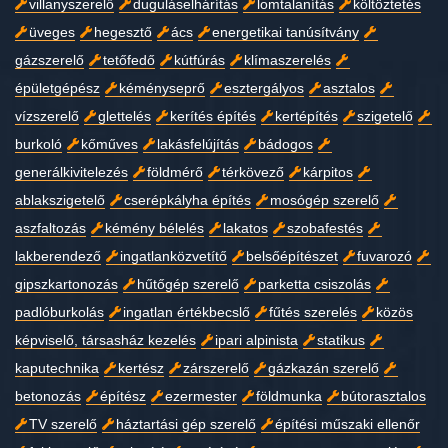
villanyszerelő
duguláselhárítás
lomtalanítás
költöztetés
üveges
hegesztő
ács
energetikai tanúsítvány
gázszerelő
tetőfedő
kútfúrás
klímaszerelés
épületgépész
kéményseprő
esztergályos
asztalos
vízszerelő
glettelés
kerítés építés
kertépítés
szigetelő
burkoló
kőműves
lakásfelújítás
bádogos
generálkivitelezés
földmérő
térkövező
kárpitos
ablakszigetelő
cserépkályha építés
mosógép szerelő
aszfaltozás
kémény bélelés
lakatos
szobafestés
lakberendező
ingatlanközvetítő
belsőépítészet
fuvarozó
gipszkartonozás
hűtőgép szerelő
parketta csiszolás
padlóburkolás
ingatlan értékbecslő
fűtés szerelés
közös
képviselő, társasház kezelés
ipari alpinista
statikus
kaputechnika
kertész
zárszerelő
gázkazán szerelő
betonozás
építész
ezermester
földmunka
bútorasztalos
TV szerelő
háztartási gép szerelő
építési műszaki ellenőr