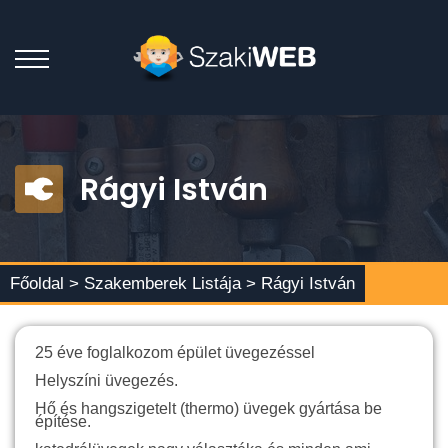
Rágyi István
Főoldal >
Szakemberek Listája
> Rágyi István
25 éve foglalkozom épület üvegezéssel
Helyszíni üvegezés.
Hő és hangszigetelt (thermo) üvegek gyártása be
építése.