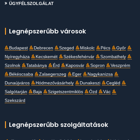
ÜGYFÉLSZOLGÁLAT
Legnépszerűbb városok
Budapest
Debrecen
Szeged
Miskolc
Pécs
Győr
Nyíregyháza
Kecskemét
Székesfehérvár
Szombathely
Szolnok
Tatabánya
Érd
Kaposvár
Sopron
Veszprém
Békéscsaba
Zalaegerszeg
Eger
Nagykanizsa
Dunaújváros
Hódmezővásárhely
Dunakeszi
Cegléd
Salgótarján
Baja
Szigetszentmiklós
Ózd
Vác
Szekszárd
Legnépszerűbb szolgáltatások