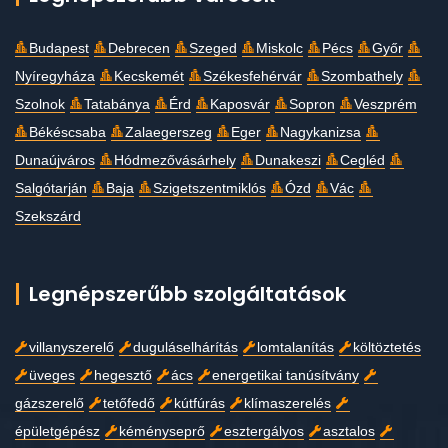
Budapest
Debrecen
Szeged
Miskolc
Pécs
Győr
Nyíregyháza
Kecskemét
Székesfehérvár
Szombathely
Szolnok
Tatabánya
Érd
Kaposvár
Sopron
Veszprém
Békéscsaba
Zalaegerszeg
Eger
Nagykanizsa
Dunaújváros
Hódmezővásárhely
Dunakeszi
Cegléd
Salgótarján
Baja
Szigetszentmiklós
Ózd
Vác
Szekszárd
Legnépszerűbb szolgáltatások
villanyszerelő
duguláselhárítás
lomtalanítás
költöztetés
üveges
hegesztő
ács
energetikai tanúsítvány
gázszerelő
tetőfedő
kútfúrás
klímaszerelés
épületgépész
kéményseprő
esztergályos
asztalos