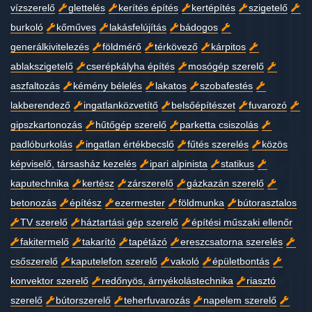
vízszerelő
glettelés
kerítés építés
kertépítés
szigetelő
burkoló
kőműves
lakásfelújítás
bádogos
generálkivitelezés
földmérő
térkövező
kárpitos
ablakszigetelő
cserépkályha építés
mosógép szerelő
aszfaltozás
kémény bélelés
lakatos
szobafestés
lakberendező
ingatlanközvetítő
belsőépítészet
fuvarozó
gipszkartonozás
hűtőgép szerelő
parketta csiszolás
padlóburkolás
ingatlan értékbecslő
fűtés szerelés
közös
képviselő, társasház kezelés
ipari alpinista
statikus
kaputechnika
kertész
zárszerelő
gázkazán szerelő
betonozás
építész
ezermester
földmunka
bútorasztalos
TV szerelő
háztartási gép szerelő
építési műszaki ellenőr
fakitermelő
takarító
tapétázó
ereszcsatorna szerelés
csőszerelő
kaputelefon szerelő
vakoló
épületbontás
konvektor szerelő
redőnyös, árnyékolástechnika
riasztó
szerelő
bútorszerelő
teherfuvarozás
napelem szerelő