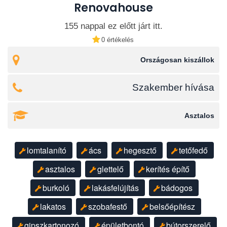
Renovahouse
155 nappal ez előtt járt itt.
0 értékelés
Országosan kiszállok
Szakember hívása
Asztalos
lomtalanító
ács
hegesztő
tetőfedő
asztalos
glettelő
kerítés építő
burkoló
lakásfelújítás
bádogos
lakatos
szobafestő
belsőépítész
gipszkartonozó
épületbontó
bútorszerelő