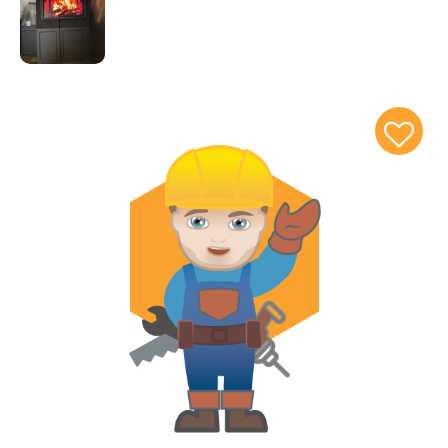
egyedi elképzelések megvalósításában is.
Munkánk során mindig a tartósságra, az
esztétikumra és a megbízhatóságra törekszünk.
Cégünk számára kiemelten fontos az
ügyfélközpontú szemlélet. Minden munkát egyedi
igények alapján tervezünk és kivitelezünk, hogy
megrendelőink elképzelései a lehető legmagasabb
minőségben valósuljanak meg.
Több mint két évtizedes tapasztalatunk, stabil
szakmai hátterünk és folyamatos fejlődésünk
garantálja, hogy partnereink hosszú távon is
számíthatnak ránk.