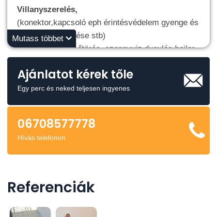
Villanyszerelés,
(konektor,kapcsoló eph érintésvédelem gyenge és
erősárma szerelése stb)
Mutass többet
Vízszerelés
,(csőtörés, szennyviz dugulás,bojler
csere,csapcsere,szifon csere,stb)
Ajánlatot kérek tőle
Kisebb javítások,sos munkák után:
fal, aljazat burkolat,festés, meghibásodás utáni
Egy perc és neked teljesen ingyenes
helyreállitások utolagos munkák kompletten –
mindent megoldunk rövid határidővel,ami egy
06708577778
lakás vagy ház üzemeltetésével kapcsolatos.
Hívás telefonon
✔ Gyors kiszállás
✔ Megfizethető árak (
munka végzés előtt
egyeztetés
)
✔ Precíz, tiszta munka
Referenciák
Hívjon bizalommal:
06708577778