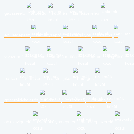
gázszerelő
tetőfedő
kútfúrás
klímaszerelés
épületgépész
kéményseprő
esztergályos
asztalos
vízszerelő
glettelés
kerítés építés
kertépítés
szigetelő
burkoló
kőműves
lakásfelújítás
bádogos
generálkivitelezés
földmérő
térkövező
kárpitos
ablakszigetelő
cserépkályha építés
mosógép szerelő