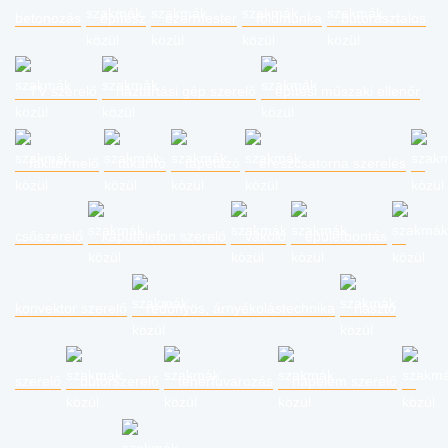
betonozás
építész
ezermester
földmunka
bútorasztalos
TV szerelő
háztartási gép szerelő
építési műszaki ellenőr
fakitermelő
takarító
tapétázó
ereszcsatorna szerelés
csőszerelő
kaputelefon szerelő
vakoló
épületbontás
konvektor szerelő
redőnyös, árnyékolástechnika
riasztó
szerelő
bútorszerelő
teherfuvarozás
napelem szerelő