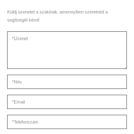
Küldj üzenetet a szakinak, amennyiben szeretnéd a
segítségét kérni!