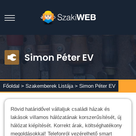
Simon Péter EV
Főoldal >
Szakemberek Listája
> Simon Péter EV
Rövid határidővel vállaljuk családi házak és
lakások villamos hálózatának korszerűsítését, új
hálózat kiépítését. Korrekt árak, költséghatékony
megoldásokkal! Telefonról vezérelhető smart