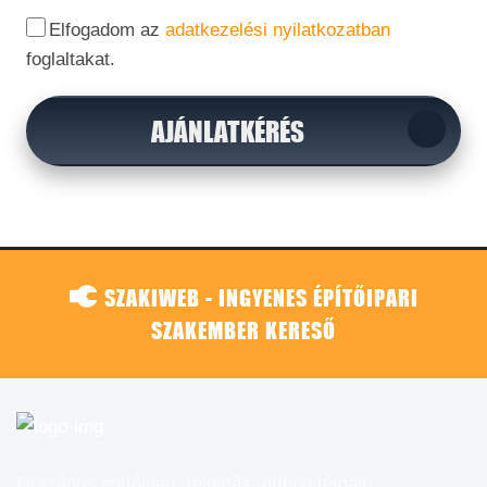
Elfogadom az
adatkezelési nyilatkozatban
foglaltakat.
AJÁNLATKÉRÉS
SZAKIWEB - INGYENES ÉPÍTŐIPARI
SZAKEMBER KERESŐ
Országos építőipari, felújítás, otthon témájú