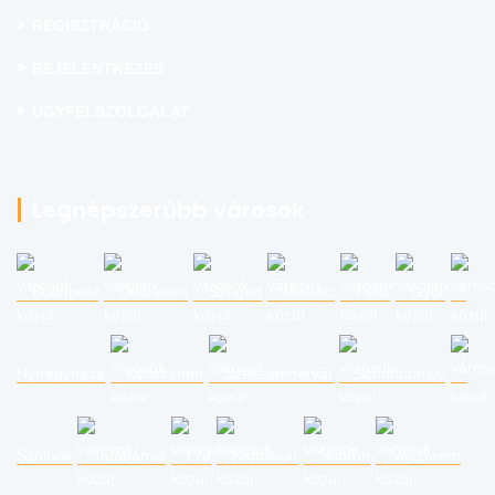
REGISZTRÁCIÓ
BEJELENTKEZÉS
ÜGYFÉLSZOLGÁLAT
Legnépszerűbb városok
Budapest
Debrecen
Szeged
Miskolc
Pécs
Győr
Nyíregyháza
Kecskemét
Székesfehérvár
Szombathely
Szolnok
Tatabánya
Érd
Kaposvár
Sopron
Veszprém