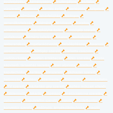
épületgépész
kéményseprő
esztergályos
asztalos
vízszerelő
glettelés
kerítés építés
kertépítés
szigetelő
burkoló
kőműves
lakásfelújítás
bádogos
generálkivitelezés
földmérő
térkövező
kárpitos
ablakszigetelő
cserépkályha építés
mosógép szerelő
aszfaltozás
kémény bélelés
lakatos
szobafestés
lakberendező
ingatlanközvetítő
belsőépítészet
fuvarozó
gipszkartonozás
hűtőgép szerelő
parketta csiszolás
padlóburkolás
ingatlan értékbecslő
fűtés szerelés
közös
képviselő, társasház kezelés
ipari alpinista
statikus
kaputechnika
kertész
zárszerelő
gázkazán szerelő
betonozás
építész
ezermester
földmunka
bútorasztalos
TV szerelő
háztartási gép szerelő
építési műszaki ellenőr
fakitermelő
takarító
tapétázó
ereszcsatorna szerelés
csőszerelő
kaputelefon szerelő
vakoló
épületbontás
konvektor szerelő
redőnyös, árnyékolástechnika
riasztó