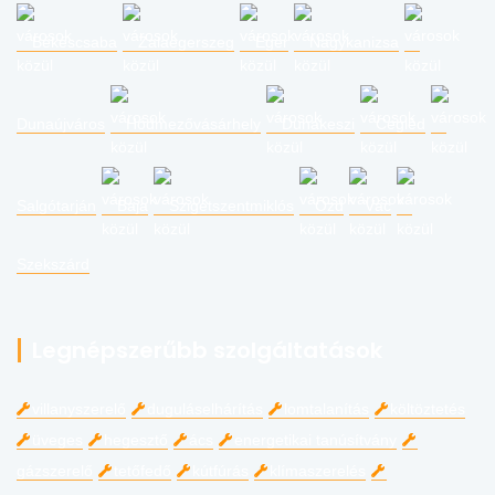
Békéscsaba
Zalaegerszeg
Eger
Nagykanizsa
Dunaújváros
Hódmezővásárhely
Dunakeszi
Cegléd
Salgótarján
Baja
Szigetszentmiklós
Ózd
Vác
Szekszárd
Legnépszerűbb szolgáltatások
villanyszerelő
duguláselhárítás
lomtalanítás
költöztetés
üveges
hegesztő
ács
energetikai tanúsítvány
gázszerelő
tetőfedő
kútfúrás
klímaszerelés