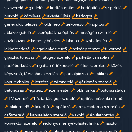
vízszerelő
glettelés
kerítés építés
kertépítés
szigetelő
burkoló
kőműves
lakásfelújítás
bádogos
generálkivitelezés
földmérő
térkövező
kárpitos
ablakszigetelő
cserépkályha építés
mosógép szerelő
aszfaltozás
kémény bélelés
lakatos
szobafestés
lakberendező
ingatlanközvetítő
belsőépítészet
fuvarozó
gipszkartonozás
hűtőgép szerelő
parketta csiszolás
padlóburkolás
ingatlan értékbecslő
fűtés szerelés
közös
képviselő, társasház kezelés
ipari alpinista
statikus
kaputechnika
kertész
zárszerelő
gázkazán szerelő
betonozás
építész
ezermester
földmunka
bútorasztalos
TV szerelő
háztartási gép szerelő
építési műszaki ellenőr
fakitermelő
takarító
tapétázó
ereszcsatorna szerelés
csőszerelő
kaputelefon szerelő
vakoló
épületbontás
konvektor szerelő
redőnyös, árnyékolástechnika
riasztó
szerelő
bútorszerelő
teherfuvarozás
napelem szerelő