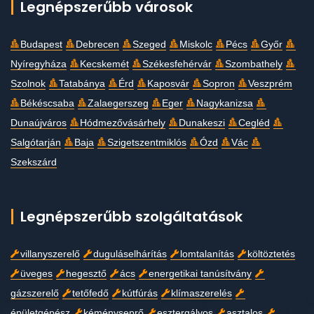
Legnépszerűbb városok
Budapest
Debrecen
Szeged
Miskolc
Pécs
Győr
Nyíregyháza
Kecskemét
Székesfehérvár
Szombathely
Szolnok
Tatabánya
Érd
Kaposvár
Sopron
Veszprém
Békéscsaba
Zalaegerszeg
Eger
Nagykanizsa
Dunaújváros
Hódmezővásárhely
Dunakeszi
Cegléd
Salgótarján
Baja
Szigetszentmiklós
Ózd
Vác
Szekszárd
Legnépszerűbb szolgáltatások
villanyszerelő
duguláselhárítás
lomtalanítás
költöztetés
üveges
hegesztő
ács
energetikai tanúsítvány
gázszerelő
tetőfedő
kútfúrás
klímaszerelés
épületgépész
kéményseprő
esztergályos
asztalos