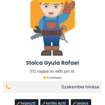
Stoica Gyula Rafael
572 nappal ez előtt járt itt.
0 értékelés
Szakember hívása
hegesztő
kerítés építő
lakatos