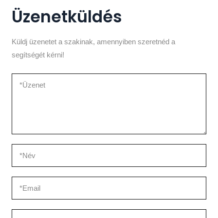
Üzenetküldés
Küldj üzenetet a szakinak, amennyiben szeretnéd a
segítségét kérni!