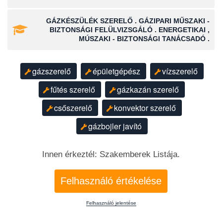
GÁZKÉSZÜLÉK SZERELŐ . GÁZIPARI MŰSZAKI -
BIZTONSÁGI FELÜLVIZSGÁLÓ . ENERGETIKAI ,
MÚSZAKI - BIZTONSÁGI TANÁCSADÓ .
gázszerelő
épületgépész
vízszerelő
fűtés szerelő
gázkazán szerelő
csőszerelő
konvektor szerelő
gázbojler javító
Innen érkeztél: Szakemberek Listája.
Felhasználó értékelése
Felhasználó jelentése