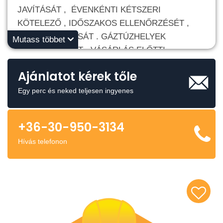
JAVÍTÁSÁT , ÉVENKÉNTI KÉTSZERI
KÖTELEZŐ , IDŐSZAKOS ELLENŐRZÉSÉT ,
KARBANTARTÁSÁT . GÁZTÚZHELYEK
Mutass többet
BEÜZEMELÉSÉT , VÁSÁRLÁS ELŐTTI
SZAKTANÁCSADÁSÁT , JAVÍTÁSÁT ...
Ajánlatot kérek tőle
MUNKAFELVÉTEL ... TELEFON ... 06-30-
950-3134
Egy perc és neked teljesen ingyenes
+36-30-950-3134
Hívás telefonon