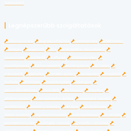
Szekszárd
Legnépszerűbb szolgáltatások
villanyszerelő
duguláselhárítás
lomtalanítás
költöztetés
üveges
hegesztő
ács
energetikai tanúsítvány
gázszerelő
tetőfedő
kútfúrás
klímaszerelés
épületgépész
kéményseprő
esztergályos
asztalos
vízszerelő
glettelés
kerítés építés
kertépítés
szigetelő
burkoló
kőműves
lakásfelújítás
bádogos
generálkivitelezés
földmérő
térkövező
kárpitos
ablakszigetelő
cserépkályha építés
mosógép szerelő
aszfaltozás
kémény bélelés
lakatos
szobafestés
lakberendező
ingatlanközvetítő
belsőépítészet
fuvarozó
gipszkartonozás
hűtőgép szerelő
parketta csiszolás