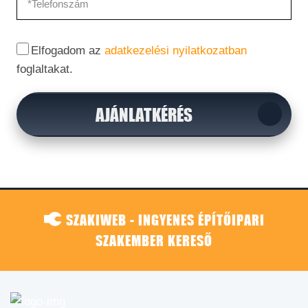
Elfogadom az
adatkezelési nyilatkozatban
foglaltakat.
AJÁNLATKÉRÉS
SZAKIWEB - INGYENES ÉPÍTŐIPARI
SZAKEMBER KERESŐ