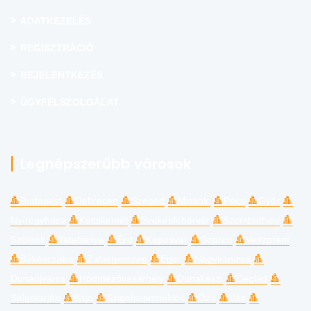
ADATKEZELÉS
REGISZTRÁCIÓ
BEJELENTKEZÉS
ÜGYFÉLSZOLGÁLAT
Legnépszerűbb városok
Budapest
Debrecen
Szeged
Miskolc
Pécs
Győr
Nyíregyháza
Kecskemét
Székesfehérvár
Szombathely
Szolnok
Tatabánya
Érd
Kaposvár
Sopron
Veszprém
Békéscsaba
Zalaegerszeg
Eger
Nagykanizsa
Dunaújváros
Hódmezővásárhely
Dunakeszi
Cegléd
Salgótarján
Baja
Szigetszentmiklós
Ózd
Vác