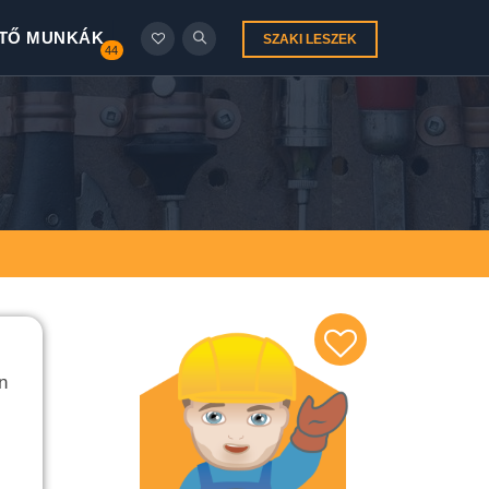
TŐ MUNKÁK
SZAKI LESZEK
44
n