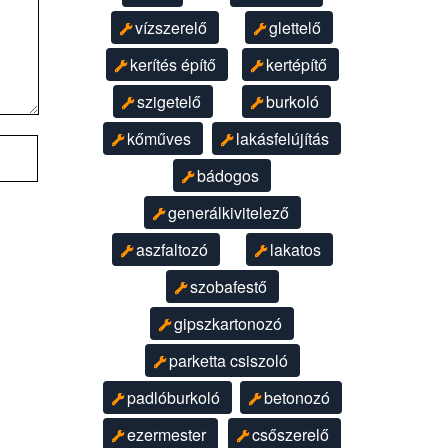
vízszerelő
glettelő
kerítés építő
kertépítő
szigetelő
burkoló
kőműves
lakásfelújítás
bádogos
generálkivitelező
aszfaltozó
lakatos
szobafestő
gipszkartonozó
parketta csiszoló
padlóburkoló
betonozó
ezermester
csőszerelő