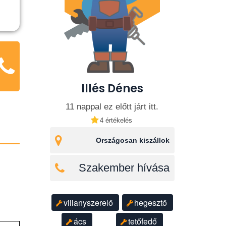
Illés Dénes
11 nappal ez előtt járt itt.
4 értékelés
Országosan kiszállok
Szakember hívása
villanyszerelő
hegesztő
ács
tetőfedő