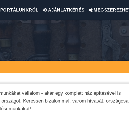
PORTÁLUNKRÓL
AJÁNLATKÉRÉS
MEGSZEREZHE
 munkákat vállalom - akár egy komplett ház építésével is
z országot. Keressen bizalommal, várom hívását, országosa
elési munkákat!