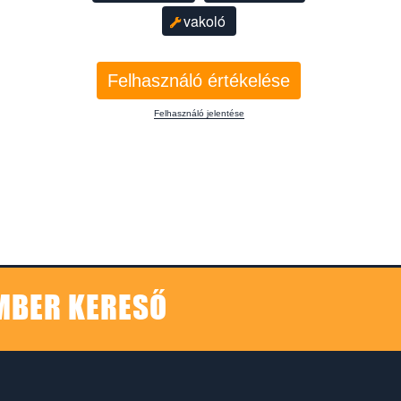
vakoló
Felhasználó értékelése
Felhasználó jelentése
EMBER KERESŐ