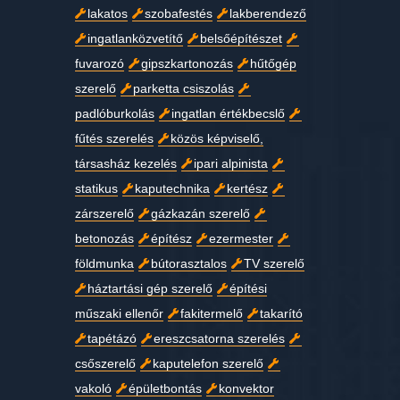
lakatos
szobafestés
lakberendező
ingatlanközvetítő
belsőépítészet
fuvarozó
gipszkartonozás
hűtőgép
szerelő
parketta csiszolás
padlóburkolás
ingatlan értékbecslő
fűtés szerelés
közös képviselő,
társasház kezelés
ipari alpinista
statikus
kaputechnika
kertész
zárszerelő
gázkazán szerelő
betonozás
építész
ezermester
földmunka
bútorasztalos
TV szerelő
háztartási gép szerelő
építési
műszaki ellenőr
fakitermelő
takarító
tapétázó
ereszcsatorna szerelés
csőszerelő
kaputelefon szerelő
vakoló
épületbontás
konvektor