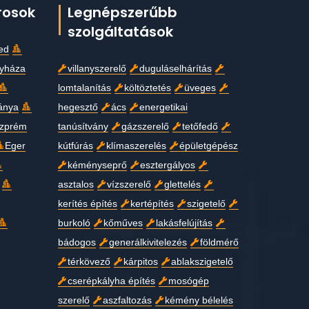
rosok
Legnépszerűbb
szolgáltatások
ed
gyháza
villanyszerelő
duguláselhárítás
lomtalanítás
költöztetés
üveges
ánya
hegesztő
ács
energetikai
zprém
tanúsítvány
gázszerelő
tetőfedő
Eger
kútfúrás
klímaszerelés
épületgépész
kéményseprő
esztergályos
asztalos
vízszerelő
glettelés
kerítés építés
kertépítés
szigetelő
burkoló
kőműves
lakásfelújítás
bádogos
generálkivitelezés
földmérő
térkövező
kárpitos
ablakszigetelő
cserépkályha építés
mosógép
szerelő
aszfaltozás
kémény bélelés