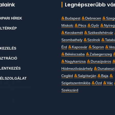
alaink
Legnépszerűbb vá
IPARI HÍREK
Budapest
Debrecen
Szeg
Miskolc
Pécs
Győr
Nyíre
LTÉRKÉP
Kecskemét
Székesfehérvár
Szombathely
Szolnok
Tatab
Érd
Kaposvár
Sopron
Ves
KEZELÉS
Békéscsaba
Zalaegerszeg
SZTRÁCIÓ
Nagykanizsa
Dunaújváros
LENTKEZÉS
Hódmezővásárhely
Dunakeszi
Cegléd
Salgótarján
Baja
ÉLSZOLGÁLAT
Szigetszentmiklós
Ózd
Vác
Szekszárd