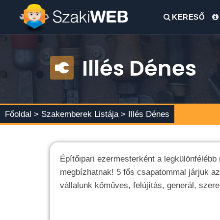
KERESŐ
Illés Dénes
Főoldal >
Szakemberek Listája
> Illés Dénes
Építőipari ezermesterként a legkülönfélébb
megbízhatnak! 5 fős csapatommal járjuk a
vállalunk kőműves, felújítás, generál, szer