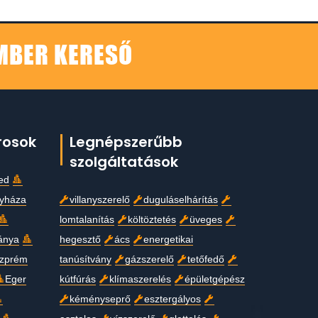
EMBER KERESŐ
rosok
Legnépszerűbb
szolgáltatások
ed
gyháza
villanyszerelő
duguláselhárítás
lomtalanítás
költöztetés
üveges
ánya
hegesztő
ács
energetikai
zprém
tanúsítvány
gázszerelő
tetőfedő
Eger
kútfúrás
klímaszerelés
épületgépész
kéményseprő
esztergályos