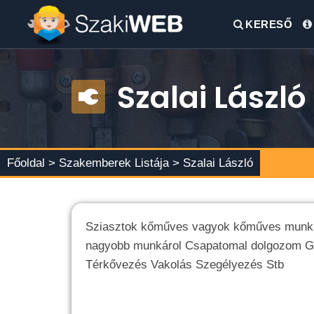
KERESŐ
Szalai László
Főoldal >
Szakemberek Listája
> Szalai László
Sziasztok kőműves vagyok kőműves munkákat
nagyobb munkárol Csapatomal dolgozom G
Térkővezés Vakolás Szegélyezés Stb