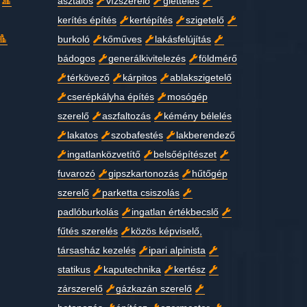
asztalos
vízszerelő
glettelés
kerítés építés
kertépítés
szigetelő
burkoló
kőműves
lakásfelújítás
bádogos
generálkivitelezés
földmérő
térkövező
kárpitos
ablakszigetelő
cserépkályha építés
mosógép
szerelő
aszfaltozás
kémény bélelés
lakatos
szobafestés
lakberendező
ingatlanközvetítő
belsőépítészet
fuvarozó
gipszkartonozás
hűtőgép
szerelő
parketta csiszolás
padlóburkolás
ingatlan értékbecslő
fűtés szerelés
közös képviselő,
társasház kezelés
ipari alpinista
statikus
kaputechnika
kertész
zárszerelő
gázkazán szerelő