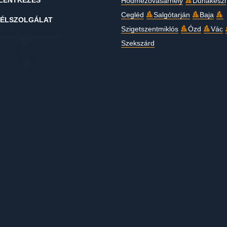
LENTKEZÉS
Hódmezővásárhely
Dunakeszi
Cegléd
Salgótarján
Baja
ÉLSZOLGÁLAT
Szigetszentmiklós
Ózd
Vác
Szekszárd