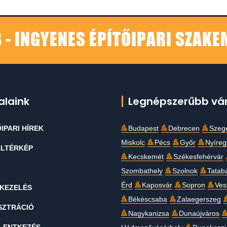
 - INGYENES ÉPÍTŐIPARI SZAK
alaink
Legnépszerűbb vá
IPARI HÍREK
Budapest
Debrecen
Szeg
Miskolc
Pécs
Győr
Nyíre
LTÉRKÉP
Kecskemét
Székesfehérvár
Szombathely
Szolnok
Tatab
Érd
Kaposvár
Sopron
Ves
KEZELÉS
Békéscsaba
Zalaegerszeg
SZTRÁCIÓ
Nagykanizsa
Dunaújváros