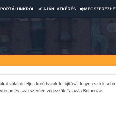
PORTÁLUNKRÓL
AJÁNLATKÉRÉS
MEGSZEREZHE
 válalok teljes körű hazak fel újitását legyen szó kisebb
yorsan és szakszerűen végezzűk Falazás Betonozás