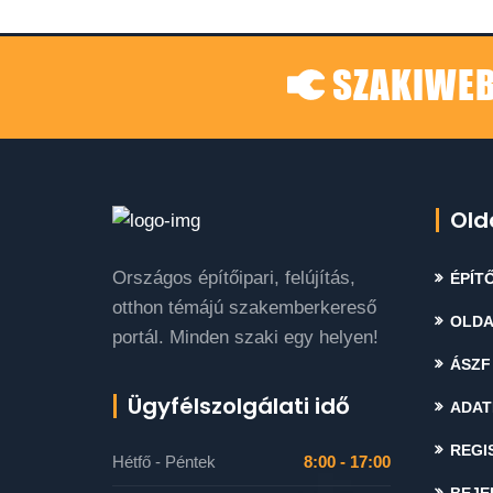
SZAKIWEB
Old
Országos építőipari, felújítás,
ÉPÍTŐ
otthon témájú szakemberkereső
OLDA
portál. Minden szaki egy helyen!
ÁSZF
Ügyfélszolgálati idő
ADAT
REGI
Hétfő - Péntek
8:00 - 17:00