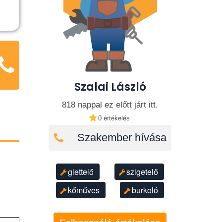
Szalai László
818 nappal ez előtt járt itt.
0 értékelés
Szakember hívása
glettelő
szigetelő
kőműves
burkoló