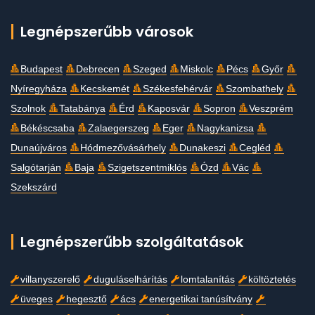
Legnépszerűbb városok
Budapest
Debrecen
Szeged
Miskolc
Pécs
Győr
Nyíregyháza
Kecskemét
Székesfehérvár
Szombathely
Szolnok
Tatabánya
Érd
Kaposvár
Sopron
Veszprém
Békéscsaba
Zalaegerszeg
Eger
Nagykanizsa
Dunaújváros
Hódmezővásárhely
Dunakeszi
Cegléd
Salgótarján
Baja
Szigetszentmiklós
Ózd
Vác
Szekszárd
Legnépszerűbb szolgáltatások
villanyszerelő
duguláselhárítás
lomtalanítás
költöztetés
üveges
hegesztő
ács
energetikai tanúsítvány