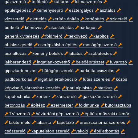
gázszerelő
tetőfedő
kútfúrás
klímaszerelés
épületgépész
kéményseprő
esztergályos
asztalos
vízszerelő
glettelés
kerítés építés
kertépítés
szigetelő
burkoló
kőműves
lakásfelújítás
bádogos
generálkivitelezés
földmérő
térkövező
kárpitos
ablakszigetelő
cserépkályha építés
mosógép szerelő
aszfaltozás
kémény bélelés
lakatos
szobafestés
lakberendező
ingatlanközvetítő
belsőépítészet
fuvarozó
gipszkartonozás
hűtőgép szerelő
parketta csiszolás
padlóburkolás
ingatlan értékbecslő
fűtés szerelés
közös
képviselő, társasház kezelés
ipari alpinista
statikus
kaputechnika
kertész
zárszerelő
gázkazán szerelő
betonozás
építész
ezermester
földmunka
bútorasztalos
TV szerelő
háztartási gép szerelő
építési műszaki ellenőr
fakitermelő
takarító
tapétázó
ereszcsatorna szerelés
csőszerelő
kaputelefon szerelő
vakoló
épületbontás