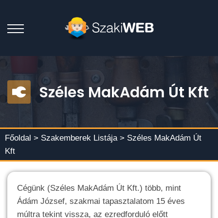
Széles MakAdám Út Kft
Főoldal >
Szakemberek Listája
> Széles MakAdám Út
Kft
Cégünk (Széles MakAdám Út Kft.) több, mint
Ádám József, szakmai tapasztalatom 15 éves
múltra tekint vissza, az ezredforduló előtt