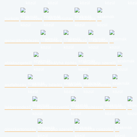
burkoló
kőműves
lakásfelújítás
bádogos
generálkivitelezés
földmérő
térkövező
kárpitos
ablakszigetelő
cserépkályha építés
mosógép szerelő
aszfaltozás
kémény bélelés
lakatos
szobafestés
lakberendező
ingatlanközvetítő
belsőépítészet
fuvarozó
gipszkartonozás
hűtőgép szerelő
parketta csiszolás