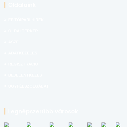
Oldalaink
ÉPÍTŐIPARI HÍREK
OLDALTÉRKÉP
ÁSZF
ADATKEZELÉS
REGISZTRÁCIÓ
BEJELENTKEZÉS
ÜGYFÉLSZOLGÁLAT
Legnépszerűbb városok