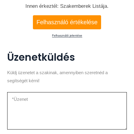
válassza cégünket ha minőségi munkát szeretne
Innen érkeztél: Szakemberek Listája.
elérhető áron!
Felhasználó értékelése
Felhasználó jelentése
Üzenetküldés
Küldj üzenetet a szakinak, amennyiben szeretnéd a
segítségét kérni!