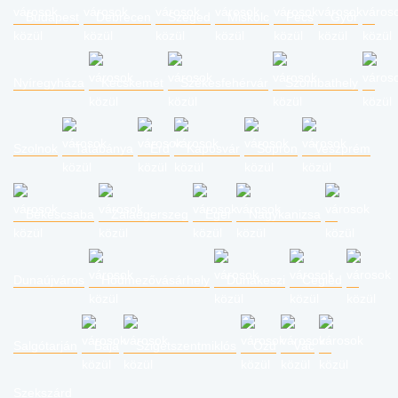
Budapest
Debrecen
Szeged
Miskolc
Pécs
Győr
Nyíregyháza
Kecskemét
Székesfehérvár
Szombathely
Szolnok
Tatabánya
Érd
Kaposvár
Sopron
Veszprém
Békéscsaba
Zalaegerszeg
Eger
Nagykanizsa
Dunaújváros
Hódmezővásárhely
Dunakeszi
Cegléd
Salgótarján
Baja
Szigetszentmiklós
Ózd
Vác
Szekszárd