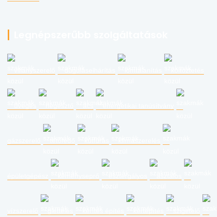
Legnépszerűbb szolgáltatások
villanyszerelő
duguláselhárítás
lomtalanítás
költöztetés
üveges
hegesztő
ács
energetikai tanúsítvány
gázszerelő
tetőfedő
kútfúrás
klímaszerelés
épületgépész
kéményseprő
esztergályos
asztalos
vízszerelő
glettelés
kerítés építés
kertépítés
szigetelő