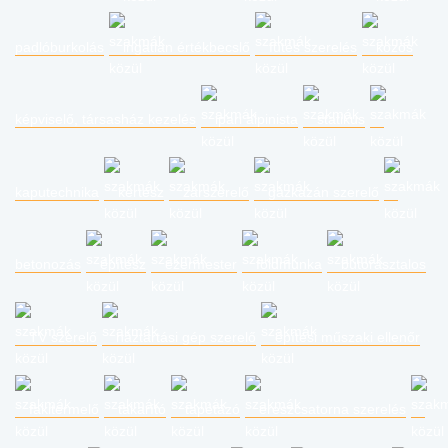
padlóburkolás
ingatlan értékbecslő
fűtés szerelés
közös
képviselő, társasház kezelés
ipari alpinista
statikus
kaputechnika
kertész
zárszerelő
gázkazán szerelő
betonozás
építész
ezermester
földmunka
bútorasztalos
TV szerelő
háztartási gép szerelő
építési műszaki ellenőr
fakitermelő
takarító
tapétázó
ereszcsatorna szerelés