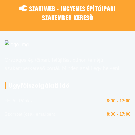
SZAKIWEB - INGYENES ÉPÍTŐIPARI
SZAKEMBER KERESŐ
Országos építőipari, felújítás, otthon témájú
szakemberkereső portál. Minden szaki egy helyen!
Ügyfélszolgálati idő
Hétfő - Péntek
8:00 - 17:00
Szombat (csak emailben)
8:00 - 17:00