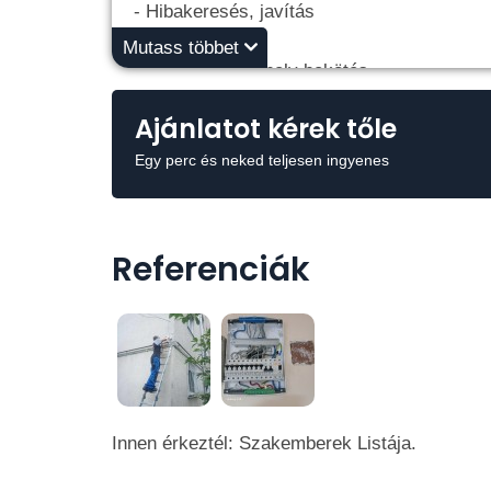
- Hibakeresés, javítás
Mutass többet
-Elektromos tűzhely bekötés
Ajánlatot kérek tőle
- Belső biztosítéktábla cseréje, javítása
Egy perc és neked teljesen ingyenes
- Csillárok, LED lámpák, LED szalagok tele
- Elromlott kapcsolók, dugaljak cseréje
Referenciák
- Ingatlan teljes elektromos hálózatának fel
- Új ingatlan épületvillamossági kivitelezés
Innen érkeztél: Szakemberek Listája.