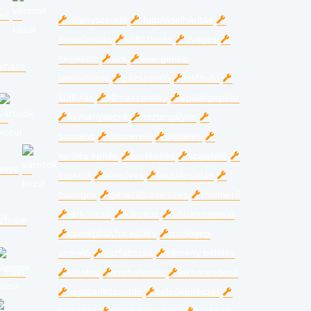
ed
villanyszerelő
duguláselhárítás
lomtalanítás
költöztetés
üveges
hegesztő
ács
energetikai
gyháza
tanúsítvány
gázszerelő
tetőfedő
kútfúrás
klímaszerelés
épületgépész
kéményseprő
esztergályos
asztalos
vízszerelő
glettelés
kerítés építés
kertépítés
szigetelő
ánya
burkoló
kőműves
lakásfelújítás
bádogos
generálkivitelezés
földmérő
térkövező
kárpitos
ablakszigetelő
zprém
cserépkályha építés
mosógép
szerelő
aszfaltozás
kémény bélelés
Eger
lakatos
szobafestés
lakberendező
ingatlanközvetítő
belsőépítészet