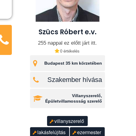
Szücs Róbert e.v.
255 nappal ez előtt járt itt.
0 értékelés
Budapest 35 km körzetében
Szakember hívása
Villanyszerelő,
Épületvillamossság szerelő
villanyszerelő
lakásfelújítás
ezermester