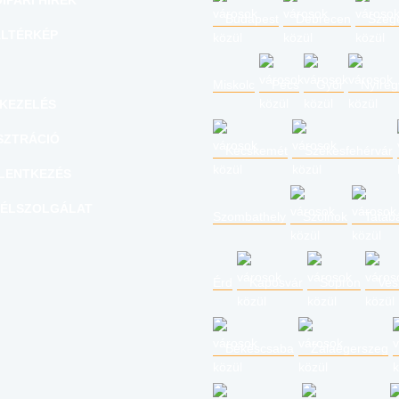
IPARI HÍREK
Budapest
Debrecen
Szeg
LTÉRKÉP
Miskolc
Pécs
Győr
Nyíre
KEZELÉS
SZTRÁCIÓ
Kecskemét
Székesfehérvár
LENTKEZÉS
ÉLSZOLGÁLAT
Szombathely
Szolnok
Tatab
Érd
Kaposvár
Sopron
Ves
Békéscsaba
Zalaegerszeg