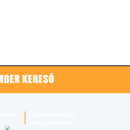
EMBER KERESŐ
rosok
Legnépszerűbb
szolgáltatások