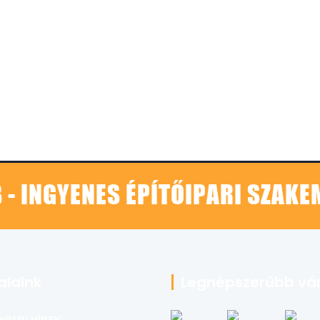
 - INGYENES ÉPÍTŐIPARI SZAK
alaink
Legnépszerűbb vá