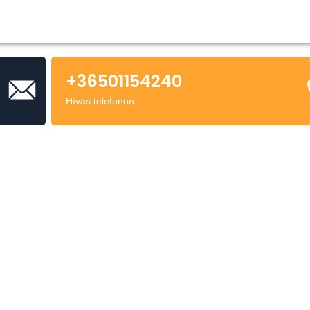
+36501154240
Hívás telefonon
pítése, cseréje
újítása
e