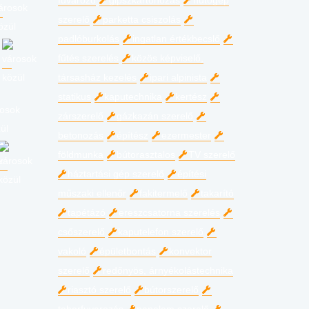
fuvarozó
gipszkartonozás
hűtőgép
szerelő
parketta csiszolás
padlóburkolás
ingatlan értékbecslő
fűtés szerelés
közös képviselő,
társasház kezelés
ipari alpinista
statikus
kaputechnika
kertész
zárszerelő
gázkazán szerelő
betonozás
építész
ezermester
földmunka
bútorasztalos
TV szerelő
háztartási gép szerelő
építési
műszaki ellenőr
fakitermelő
takarító
tapétázó
ereszcsatorna szerelés
csőszerelő
kaputelefon szerelő
vakoló
épületbontás
konvektor
szerelő
redőnyös, árnyékolástechnika
riasztó szerelő
bútorszerelő