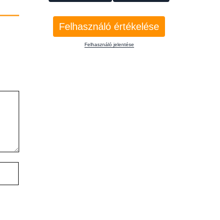
Felhasználó értékelése
Felhasználó jelentése