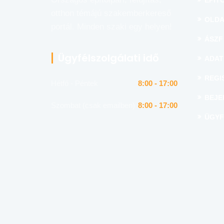
ÉPÍTŐ
otthon témájú szakemberkereső
OLDA
portál. Minden szaki egy helyen!
ÁSZF
Ügyfélszolgálati idő
ADAT
REGI
Hétfő - Péntek
8:00 - 17:00
BEJE
Szombat (csak emailben)
8:00 - 17:00
ÜGYF