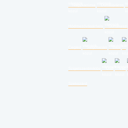
Nagykanizsa
Dunaújváros
Hódmezővásárhely
Dunakeszi
Cegléd
Salgótarján
Baja
Szigetszentmiklós
Ózd
Vác
Szekszárd