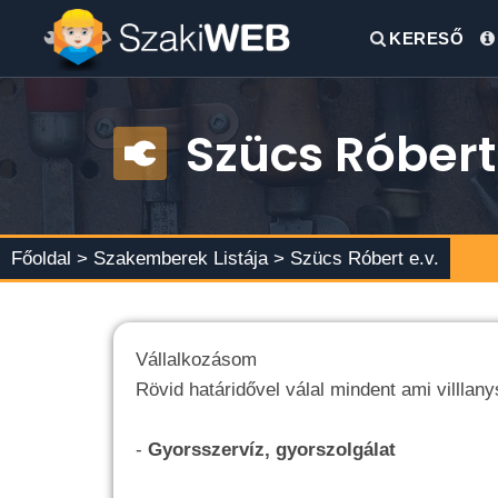
KERESŐ
Szücs Róbert 
Főoldal >
Szakemberek Listája
> Szücs Róbert e.v.
Vállalkozásom
Rövid határidővel válal mindent ami villla
-
Gyorsszervíz, gyorszolgálat