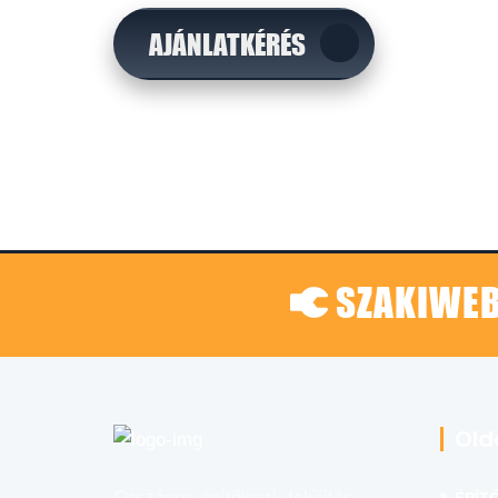
AJÁNLATKÉRÉS
SZAKIWEB
Old
Országos építőipari, felújítás,