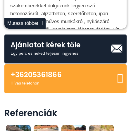
szakemberekkel dolgozunk legyen szó
betonozásról, aljzatbeton, szerelőbeton, ipari
padló, egyéb kőműves munkákról, nyílászáró
Mutass többet
csere, beépitésről, homlokzat, lábazat, födém, víz
szigetelésről mi állunk szolgálatára!
Ajánlatot kérek tőle
Kérjen töllünk árajánlatot, keressen bizalommal!
Egy perc és neked teljesen ingyenes
+36205361866
Hívás telefonon
Referenciák