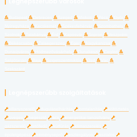
Legnépszerűbb városok
Budapest
Debrecen
Szeged
Miskolc
Pécs
Győr
Nyíregyháza
Kecskemét
Székesfehérvár
Szombathely
Szolnok
Tatabánya
Érd
Kaposvár
Sopron
Veszprém
Békéscsaba
Zalaegerszeg
Eger
Nagykanizsa
Dunaújváros
Hódmezővásárhely
Dunakeszi
Cegléd
Salgótarján
Baja
Szigetszentmiklós
Ózd
Vác
Szekszárd
Legnépszerűbb szolgáltatások
villanyszerelő
duguláselhárítás
lomtalanítás
költöztetés
üveges
hegesztő
ács
energetikai tanúsítvány
gázszerelő
tetőfedő
kútfúrás
klímaszerelés
épületgépész
kéményseprő
esztergályos
asztalos