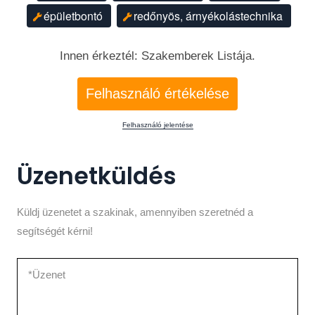
épületbontó
redőnyös, árnyékolástechnika
Innen érkeztél: Szakemberek Listája.
Felhasználó értékelése
Felhasználó jelentése
Üzenetküldés
Küldj üzenetet a szakinak, amennyiben szeretnéd a
segítségét kérni!