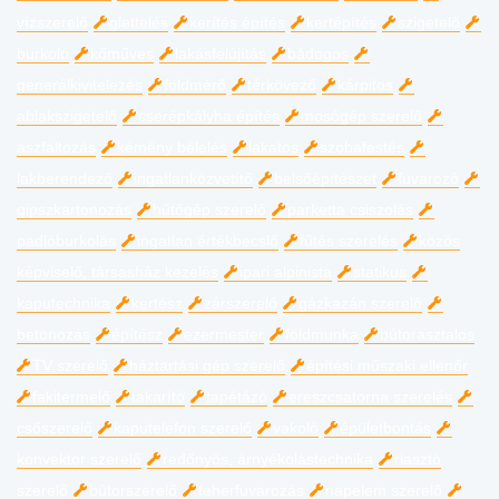
vízszerelő
glettelés
kerítés építés
kertépítés
szigetelő
burkoló
kőműves
lakásfelújítás
bádogos
generálkivitelezés
földmérő
térkövező
kárpitos
ablakszigetelő
cserépkályha építés
mosógép szerelő
aszfaltozás
kémény bélelés
lakatos
szobafestés
lakberendező
ingatlanközvetítő
belsőépítészet
fuvarozó
gipszkartonozás
hűtőgép szerelő
parketta csiszolás
padlóburkolás
ingatlan értékbecslő
fűtés szerelés
közös
képviselő, társasház kezelés
ipari alpinista
statikus
kaputechnika
kertész
zárszerelő
gázkazán szerelő
betonozás
építész
ezermester
földmunka
bútorasztalos
TV szerelő
háztartási gép szerelő
építési műszaki ellenőr
fakitermelő
takarító
tapétázó
ereszcsatorna szerelés
csőszerelő
kaputelefon szerelő
vakoló
épületbontás
konvektor szerelő
redőnyös, árnyékolástechnika
riasztó
szerelő
bútorszerelő
teherfuvarozás
napelem szerelő