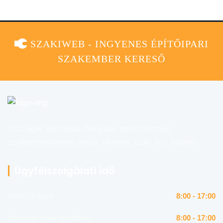
SZAKIWEB - INGYENES ÉPÍTŐIPARI
SZAKEMBER KERESŐ
Országos építőipari, felújítás, otthon témájú
szakemberkereső portál. Minden szaki egy helyen!
Ügyfélszolgálati idő
Hétfő - Péntek
8:00 - 17:00
Szombat (csak emailben)
8:00 - 17:00