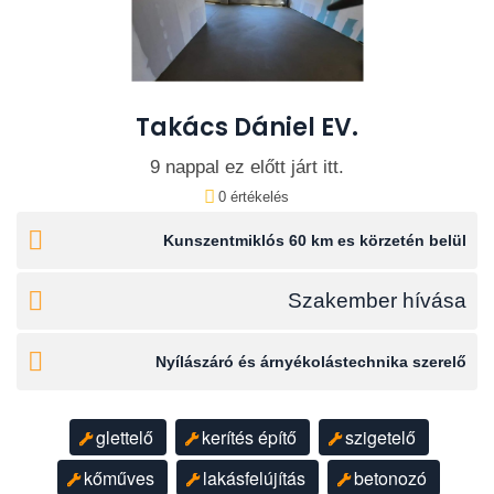
Takács Dániel EV.
9 nappal ez előtt járt itt.
0 értékelés
Kunszentmiklós 60 km es körzetén belül
Szakember hívása
Nyílászáró és árnyékolástechnika szerelő
glettelő
kerítés építő
szigetelő
kőműves
lakásfelújítás
betonozó