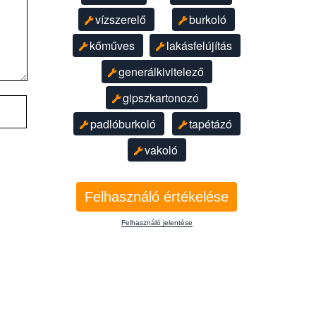
vízszerelő
burkoló
kőműves
lakásfelújítás
generálkivitelező
gipszkartonozó
padlóburkoló
tapétázó
vakoló
Felhasználó értékelése
Felhasználó jelentése