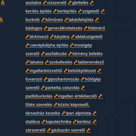
asztalos
vízszerelő
glettelés
kerítés építés
kertépítés
szigetelő
burkoló
kőműves
lakásfelújítás
bádogos
generálkivitelezés
földmérő
térkövező
kárpitos
ablakszigetelő
cserépkályha építés
mosógép
szerelő
aszfaltozás
kémény bélelés
lakatos
szobafestés
lakberendező
ingatlanközvetítő
belsőépítészet
fuvarozó
gipszkartonozás
hűtőgép
szerelő
parketta csiszolás
padlóburkolás
ingatlan értékbecslő
fűtés szerelés
közös képviselő,
társasház kezelés
ipari alpinista
statikus
kaputechnika
kertész
zárszerelő
gázkazán szerelő