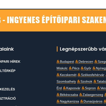
 - INGYENES ÉPÍTŐIPARI SZAK
alaink
Legnépszerűbb vá
IPARI HÍREK
Budapest
Debrecen
Szeg
Miskolc
Pécs
Győr
Nyíre
LTÉRKÉP
Kecskemét
Székesfehérvár
Szombathely
Szolnok
Tatab
Érd
Kaposvár
Sopron
Ves
KEZELÉS
Békéscsaba
Zalaegerszeg
SZTRÁCIÓ
Nagykanizsa
Dunaújváros