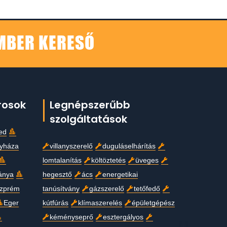
EMBER KERESŐ
rosok
Legnépszerűbb
szolgáltatások
ed
gyháza
villanyszerelő
duguláselhárítás
lomtalanítás
költöztetés
üveges
ánya
hegesztő
ács
energetikai
zprém
tanúsítvány
gázszerelő
tetőfedő
Eger
kútfúrás
klímaszerelés
épületgépész
kéményseprő
esztergályos