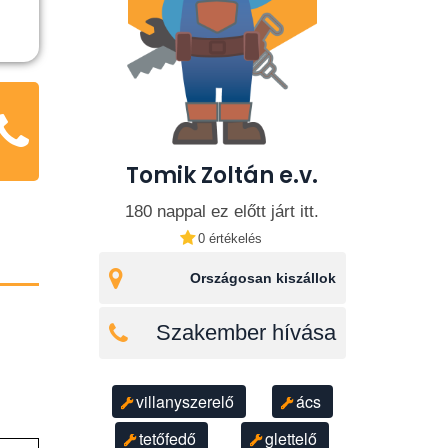
Tomik Zoltán e.v.
180 nappal ez előtt járt itt.
0 értékelés
Országosan kiszállok
Szakember hívása
villanyszerelő
ács
tetőfedő
glettelő