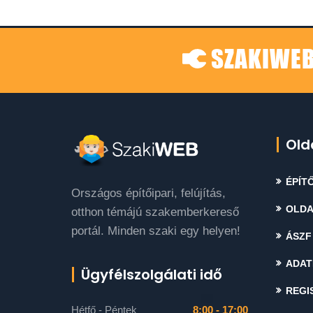
SZAKIWEB
Old
ÉPÍTŐ
Országos építőipari, felújítás,
OLDA
otthon témájú szakemberkereső
portál. Minden szaki egy helyen!
ÁSZF
ADAT
Ügyfélszolgálati idő
REGI
Hétfő - Péntek
8:00 - 17:00