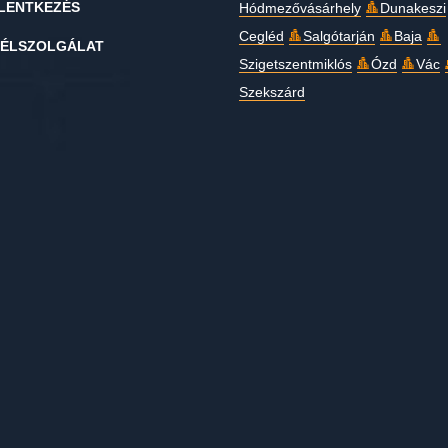
LENTKEZÉS
Hódmezővásárhely
Dunakeszi
Cegléd
Salgótarján
Baja
ÉLSZOLGÁLAT
Szigetszentmiklós
Ózd
Vác
Szekszárd