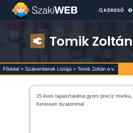
KERESŐ
Tomik Zoltán 
Főoldal >
Szakemberek Listája
> Tomik Zoltán e.v.
15 éves tapasztalattal,gyors precíz munka,
Keressen bizalommal