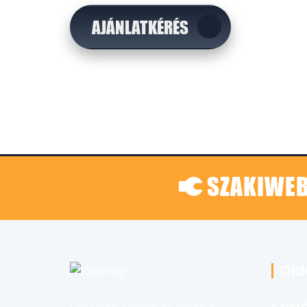
AJÁNLATKÉRÉS
SZAKIWEB
Old
Országos építőipari, felújítás,