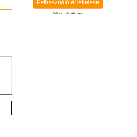
Felhasználó értékelése
Felhasználó jelentése