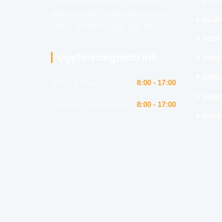
ÉPÍTŐ
otthon témájú szakemberkereső
OLDA
portál. Minden szaki egy helyen!
ÁSZF
Ügyfélszolgálati idő
ADAT
REGI
Hétfő - Péntek
8:00 - 17:00
BEJE
Szombat (csak emailben)
8:00 - 17:00
ÜGYF