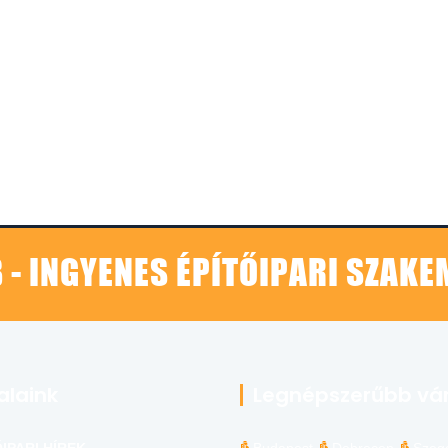
 - INGYENES ÉPÍTŐIPARI SZAK
alaink
Legnépszerűbb vá