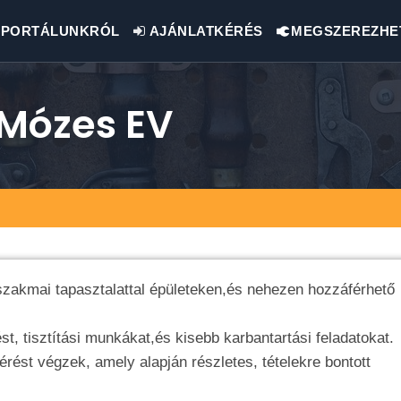
PORTÁLUNKRÓL
AJÁNLATKÉRÉS
MEGSZEREZHE
 Mózes EV
szakmai tapasztalattal épületeken,és nehezen hozzáférhető
ést, tisztítási munkákat,és kisebb karbantartási feladatokat.
ést végzek, amely alapján részletes, tételekre bontott