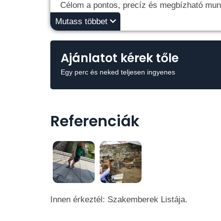
Célom a pontos, precíz és megbízható munk
Mutass többet
Ajánlatot kérek tőle
Egy perc és neked teljesen ingyenes
Referenciák
Innen érkeztél: Szakemberek Listája.