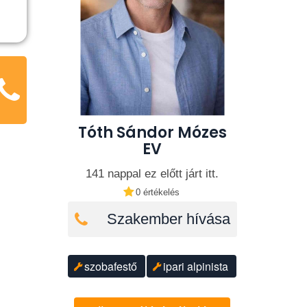
Tóth Sándor Mózes
EV
141 nappal ez előtt járt itt.
0 értékelés
Szakember hívása
szobafestő
ipari alpinista