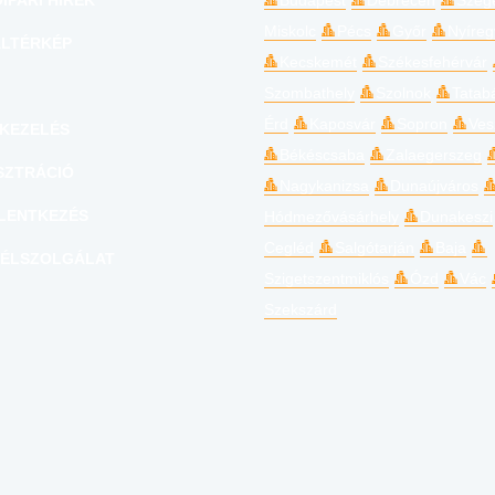
IPARI HÍREK
Budapest
Debrecen
Szeg
Miskolc
Pécs
Győr
Nyíre
LTÉRKÉP
Kecskemét
Székesfehérvár
Szombathely
Szolnok
Tatab
Érd
Kaposvár
Sopron
Ves
KEZELÉS
Békéscsaba
Zalaegerszeg
SZTRÁCIÓ
Nagykanizsa
Dunaújváros
LENTKEZÉS
Hódmezővásárhely
Dunakeszi
Cegléd
Salgótarján
Baja
ÉLSZOLGÁLAT
Szigetszentmiklós
Ózd
Vác
Szekszárd