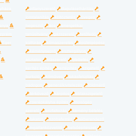
ed
gyháza
villanyszerelő
duguláselhárítás
lomtalanítás
költöztetés
üveges
ánya
hegesztő
ács
energetikai
zprém
tanúsítvány
gázszerelő
tetőfedő
Eger
kútfúrás
klímaszerelés
épületgépész
kéményseprő
esztergályos
asztalos
vízszerelő
glettelés
kerítés építés
kertépítés
szigetelő
burkoló
kőműves
lakásfelújítás
bádogos
generálkivitelezés
földmérő
térkövező
kárpitos
ablakszigetelő
cserépkályha építés
mosógép
szerelő
aszfaltozás
kémény bélelés
lakatos
szobafestés
lakberendező
ingatlanközvetítő
belsőépítészet