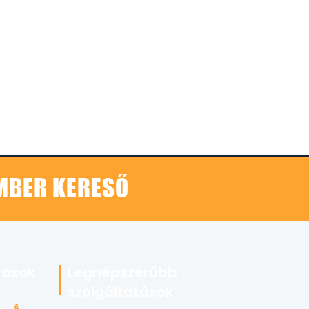
EMBER KERESŐ
rosok
Legnépszerűbb
szolgáltatások