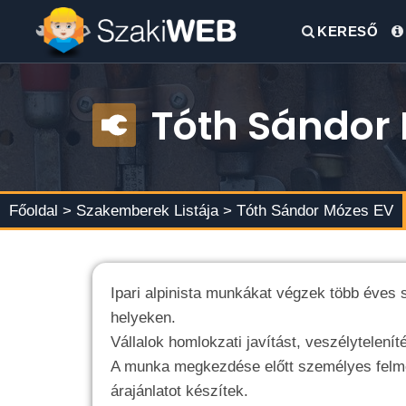
KERESŐ
Tóth Sándor
Főoldal >
Szakemberek Listája
> Tóth Sándor Mózes EV
Ipari alpinista munkákat végzek több éves 
helyeken.
Vállalok homlokzati javítást, veszélytelenít
A munka megkezdése előtt személyes felmér
árajánlatot készítek.