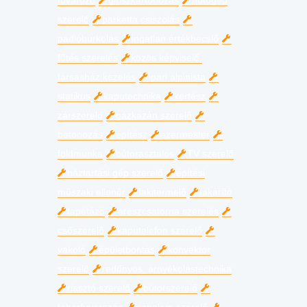
fuvarozó
gipszkartonozás
hűtőgép
szerelő
parketta csiszolás
padlóburkolás
ingatlan értékbecslő
fűtés szerelés
közös képviselő,
társasház kezelés
ipari alpinista
statikus
kaputechnika
kertész
zárszerelő
gázkazán szerelő
betonozás
építész
ezermester
földmunka
bútorasztalos
TV szerelő
háztartási gép szerelő
építési
műszaki ellenőr
fakitermelő
takarító
tapétázó
ereszcsatorna szerelés
csőszerelő
kaputelefon szerelő
vakoló
épületbontás
konvektor
szerelő
redőnyös, árnyékolástechnika
riasztó szerelő
bútorszerelő